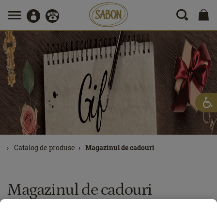
Catalog de produse
Magazinul de cadouri
Magazinul de cadouri
SABON oferă o gamă de cadouri deosebite pentru a delecta