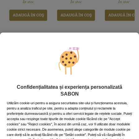
În stoc
În stoc
În stoc
stoc
stoc
stoc
ADAUGĂ ÎN COŞ
ADAUGĂ ÎN COŞ
ADAUGĂ ÎN CO
Confidențialitatea și experiența personalizată
SABON
Utilizăm cookie-uri pentru a asigura securitatea site-ului și funcționarea acestuia,
pentru a analiza traficul pe site, pentru a adapta conținutul și reclamele la
preferințele dumneavoastră și pentru a oferi servicii legate de rețelele sociale. Puteți
accepta sau respinge toate tipurile de module cookie făcând clic pe "Accept
cookies" sau "Reject cookies", în acest din urmă caz, vor fi utilizate doar modulele
cookie strict necesare. De asemenea, puteți alege categoriile de module cookie pe
care doriți să le activați făcând clic pe "Setări cookie". Puteți să vă răzgândiți în