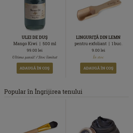
ULEI DE DUŞ
LINGURIŢĂ DIN LEMN
Mango Kiwi
500
ml
pentru exfoliant
1
buc.
99.00
lei
9.00
lei
În
În
Ultima șansă! / Stoc limitat
În stoc
stoc
stoc
ADAUGĂ ÎN COŞ
ADAUGĂ ÎN COŞ
Popular în Îngrijirea tenului