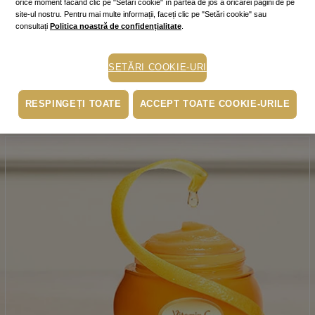
orice moment făcând clic pe "Setări cookie" în partea de jos a oricărei pagini de pe
site-ul nostru. Pentru mai multe informații, faceți clic pe "Setări cookie" sau
consultați
Politica noastră de confidențialitate
.
Produsul lunii
-25% Aroma Lavender Apple
SETĂRI COOKIE-URI
CUMPĂRĂ!
RESPINGEȚI TOATE
ACCEPT TOATE COOKIE-URILE
Click aici pentru detaliile ofertei