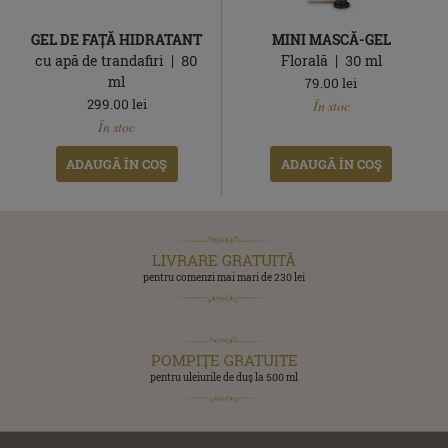
GEL DE FAȚĂ HIDRATANT
MINI MASCĂ-GEL
cu apă de trandafiri
80
Florală
30
ml
ml
79.00
lei
În
299.00
lei
În stoc
În
stoc
În stoc
stoc
ADAUGĂ ÎN COŞ
ADAUGĂ ÎN COŞ
LIVRARE GRATUITĂ
pentru comenzi mai mari de 230 lei
POMPIŢE GRATUITE
pentru uleiurile de duş la 500 ml