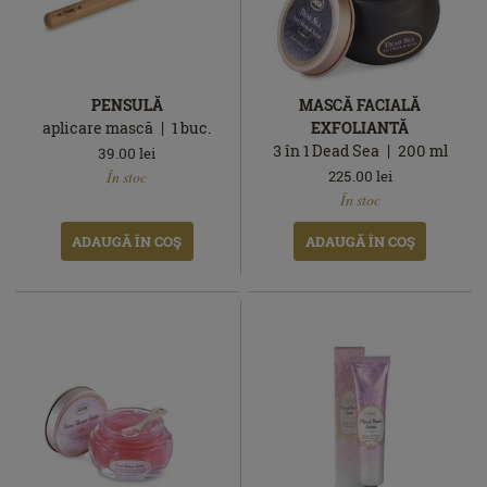
PENSULĂ
MASCĂ FACIALĂ
aplicare mască
1
buc.
EXFOLIANTĂ
3 în 1 Dead Sea
200
ml
39.00
lei
În
225.00
lei
În stoc
stoc
În
În stoc
stoc
ADAUGĂ ÎN COŞ
ADAUGĂ ÎN COŞ