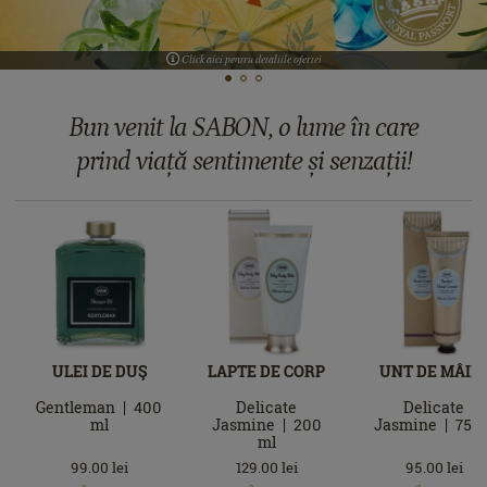
Click aici pentru detaliile ofertei
Bun venit la SABON, o lume în care
prind viață sentimente și senzații!
ULEI DE DUŞ
LAPTE DE CORP
UNT DE MÂIN
Gentleman
400
Delicate
Delicate
ml
Jasmine
200
Jasmine
75
m
ml
99.00
lei
129.00
lei
95.00
lei
În
În
În