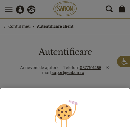
Contul meu
Autentificare client
Autentificare
Ai nevoie de ajutor?
Telefon:
0377101455
E-
mail:
suport@sabon.ro
Ai uitat-o?