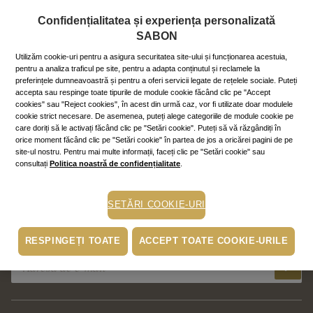
Prima autentificare cu Royal Passport?
Confidențialitatea și experiența personalizată
SABON
Activează autentificarea automată
Utilizăm cookie-uri pentru a asigura securitatea site-ului și funcționarea acestuia,
INTRĂ ÎN CONT
pentru a analiza traficul pe site, pentru a adapta conținutul și reclamele la
preferințele dumneavoastră și pentru a oferi servicii legate de rețelele sociale. Puteți
accepta sau respinge toate tipurile de module cookie făcând clic pe "Accept
cookies" sau "Reject cookies", în acest din urmă caz, vor fi utilizate doar modulele
cookie strict necesare. De asemenea, puteți alege categoriile de module cookie pe
Creează-ți un cont nou și bucură-te de toate beneficiile
care doriți să le activați făcând clic pe "Setări cookie". Puteți să vă răzgândiți în
aferente!
orice moment făcând clic pe "Setări cookie" în partea de jos a oricărei pagini de pe
site-ul nostru. Pentru mai multe informații, faceți clic pe "Setări cookie" sau
consultați
Politica noastră de confidențialitate
.
SETĂRI COOKIE-URI
Abonează-te la newsletter!
RESPINGEȚI TOATE
ACCEPT TOATE COOKIE-URILE