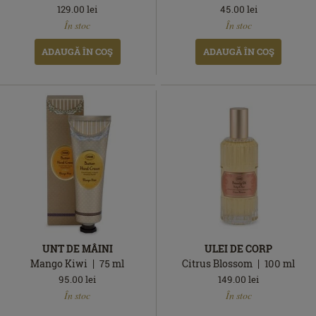
129.00
lei
45.00
lei
În
În
În stoc
În stoc
stoc
stoc
ADAUGĂ ÎN COŞ
ADAUGĂ ÎN COŞ
UNT DE MÂINI
ULEI DE CORP
Mango Kiwi
75
ml
Citrus Blossom
100
ml
95.00
lei
149.00
lei
În
În
În stoc
În stoc
stoc
stoc