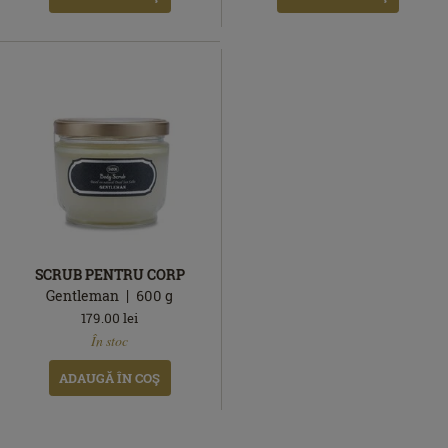
SCRUB PENTRU CORP
Gentleman
600
g
179.00
lei
În
În stoc
stoc
ADAUGĂ ÎN COŞ