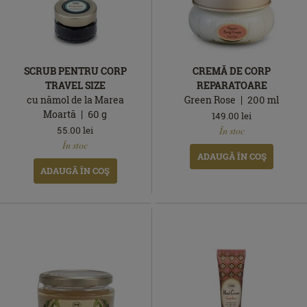
SCRUB PENTRU CORP
CREMĂ DE CORP
TRAVEL SIZE
REPARATOARE
cu nămol de la Marea
Green Rose
200
ml
Moartă
60
g
149.00
lei
În
55.00
lei
În stoc
În
stoc
În stoc
stoc
ADAUGĂ ÎN COŞ
ADAUGĂ ÎN COŞ