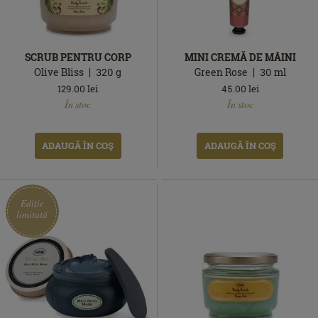
SCRUB PENTRU CORP
MINI CREMĂ DE MÂINI
Olive Bliss
320
g
Green Rose
30
ml
129.00
lei
45.00
lei
În
În
În stoc
În stoc
stoc
stoc
ADAUGĂ ÎN COŞ
ADAUGĂ ÎN COŞ
Ediție
limitată