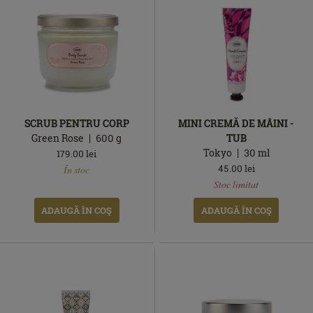
SCRUB PENTRU CORP
MINI CREMĂ DE MÂINI -
Green Rose
600
g
TUB
Tokyo
30
ml
179.00
lei
În
45.00
lei
În stoc
stoc
În
Stoc limitat
stoc
ADAUGĂ ÎN COŞ
ADAUGĂ ÎN COŞ