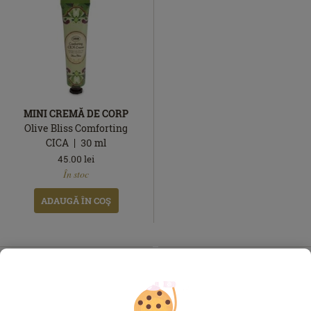
MINI CREMĂ DE CORP
Olive Bliss Comforting
CICA
30
ml
45.00
lei
În
În stoc
stoc
ADAUGĂ ÎN COŞ