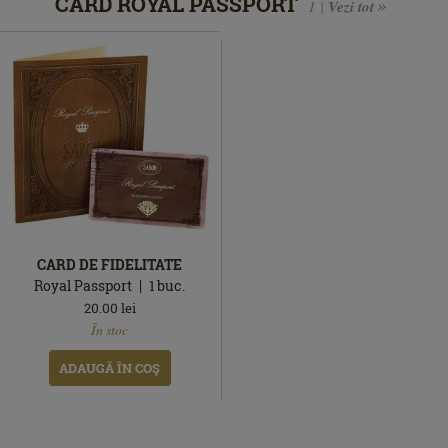
CARD ROYAL PASSPORT
1 |
Vezi tot
CARD DE FIDELITATE
Royal Passport
1
buc.
20.00
lei
În
În stoc
stoc
ADAUGĂ ÎN COŞ