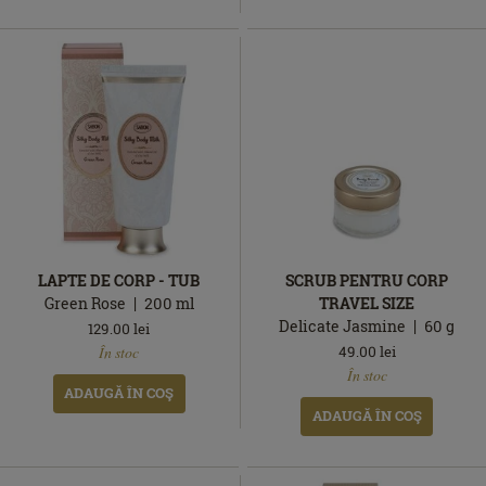
LAPTE DE CORP - TUB
SCRUB PENTRU CORP
Green Rose
200
ml
TRAVEL SIZE
Delicate Jasmine
60
g
129.00
lei
În
49.00
lei
În stoc
stoc
În
În stoc
stoc
ADAUGĂ ÎN COŞ
ADAUGĂ ÎN COŞ