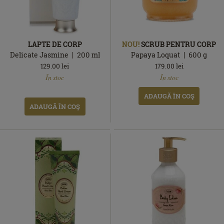
LAPTE DE CORP
NOU!
SCRUB PENTRU CORP
Delicate Jasmine
200
ml
Papaya Loquat
600
g
129.00
lei
179.00
lei
În
În
În stoc
În stoc
stoc
stoc
ADAUGĂ ÎN COŞ
ADAUGĂ ÎN COŞ