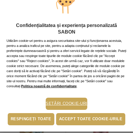
Confidențialitatea și experiența personalizată
SABON
NOU!
SCRUB PENTRU CORP
CREMĂ DE CORP
Utilizăm cookie-uri pentru a asigura securitatea site-ului și funcționarea acestuia,
pentru a analiza traficul pe site, pentru a adapta conținutul și reclamele la
White Tea
320
g
REPARATOARE
preferințele dumneavoastră și pentru a oferi servicii legate de rețelele sociale. Puteți
Citrus Blossom
200
ml
129.00
lei
În
accepta sau respinge toate tipurile de module cookie făcând clic pe "Accept
149.00
lei
În stoc
stoc
În
cookies" sau "Reject cookies", în acest din urmă caz, vor fi utilizate doar modulele
cookie strict necesare. De asemenea, puteți alege categoriile de module cookie pe
În stoc
stoc
care doriți să le activați făcând clic pe "Setări cookie". Puteți să vă răzgândiți în
orice moment făcând clic pe "Setări cookie" în partea de jos a oricărei pagini de pe
ADAUGĂ ÎN COŞ
ADAUGĂ ÎN COŞ
site-ul nostru. Pentru mai multe informații, faceți clic pe "Setări cookie" sau
consultați
Politica noastră de confidențialitate
.
SETĂRI COOKIE-URI
RESPINGEȚI TOATE
ACCEPT TOATE COOKIE-URILE