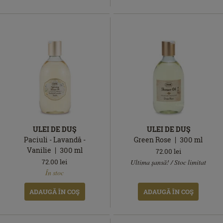
ULEI DE DUŞ
ULEI DE DUŞ
Paciuli - Lavandă -
Green Rose
300
ml
Vanilie
300
ml
72.00
lei
În
72.00
lei
Ultima șansă! / Stoc limitat
În
stoc
În stoc
stoc
ADAUGĂ ÎN COŞ
ADAUGĂ ÎN COŞ