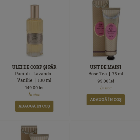
ULEI DE CORP ȘI PĂR
UNT DE MÂINI
Paciuli - Lavandă -
Rose Tea
75
ml
Vanilie
100
ml
95.00
lei
În
149.00
lei
În stoc
În
stoc
În stoc
stoc
ADAUGĂ ÎN COŞ
ADAUGĂ ÎN COŞ