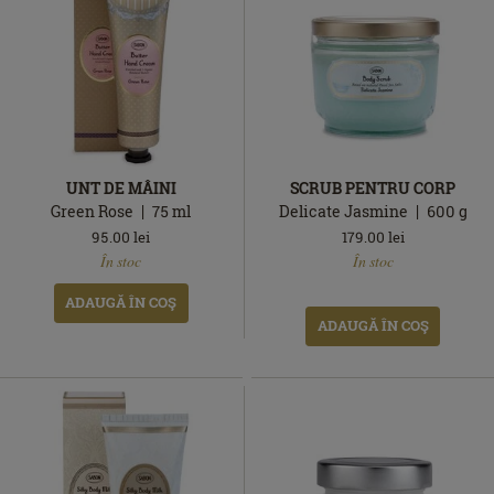
UNT DE MÂINI
SCRUB PENTRU CORP
Green Rose
75
ml
Delicate Jasmine
600
g
95.00
lei
179.00
lei
În
În
În stoc
În stoc
stoc
stoc
ADAUGĂ ÎN COŞ
ADAUGĂ ÎN COŞ