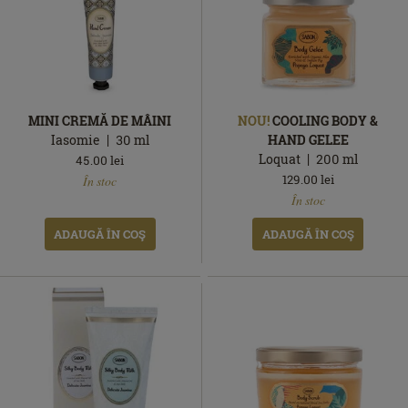
MINI CREMĂ DE MÂINI
NOU!
COOLING BODY &
Iasomie
30
ml
HAND GELEE
Loquat
200
ml
45.00
lei
În
129.00
lei
În stoc
stoc
În
În stoc
stoc
ADAUGĂ ÎN COŞ
ADAUGĂ ÎN COŞ