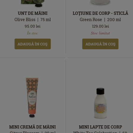
UNT DE MÂINI
LOȚIUNE DE CORP - STICLĂ
Olive Bliss
75
ml
Green Rose
200
ml
95.00
lei
129.00
lei
În
În
În stoc
Stoc limitat
stoc
stoc
ADAUGĂ ÎN COŞ
ADAUGĂ ÎN COŞ
MINI CREMĂ DE MÂINI
MINI LAPTE DE CORP