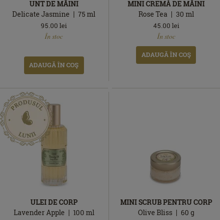
UNT DE MÂINI
MINI CREMĂ DE MÂINI
Delicate Jasmine
75
ml
Rose Tea
30
ml
95.00
lei
45.00
lei
În
În
În stoc
În stoc
stoc
stoc
ADAUGĂ ÎN COŞ
ADAUGĂ ÎN COŞ
ULEI DE CORP
MINI SCRUB PENTRU CORP
Lavender Apple
100
ml
Olive Bliss
60
g