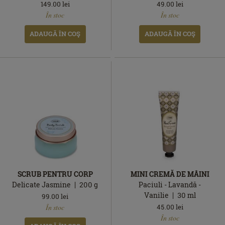
149.00
lei
49.00
lei
În
În
În stoc
În stoc
stoc
stoc
ADAUGĂ ÎN COŞ
ADAUGĂ ÎN COŞ
SCRUB PENTRU CORP
MINI CREMĂ DE MÂINI
Delicate Jasmine
200
g
Paciuli - Lavandă -
Vanilie
30
ml
99.00
lei
În
45.00
lei
În stoc
stoc
În
În stoc
stoc