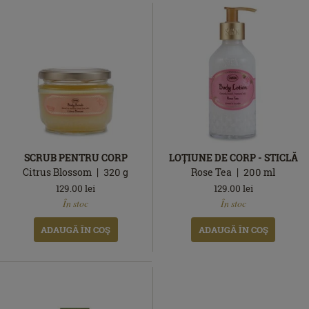
SCRUB PENTRU CORP
LOȚIUNE DE CORP - STICLĂ
Citrus Blossom
320
g
Rose Tea
200
ml
129.00
lei
129.00
lei
În
În
În stoc
În stoc
stoc
stoc
ADAUGĂ ÎN COŞ
ADAUGĂ ÎN COŞ