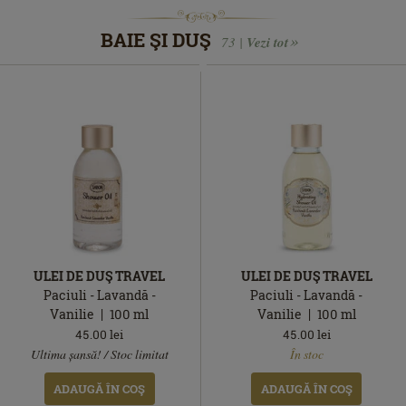
BAIE ŞI DUŞ
73 |
Vezi tot
ULEI DE DUŞ TRAVEL
ULEI DE DUŞ TRAVEL
Paciuli - Lavandă -
Paciuli - Lavandă -
Vanilie
100
ml
Vanilie
100
ml
45.00
lei
45.00
lei
În
În
Ultima șansă! / Stoc limitat
În stoc
stoc
stoc
ADAUGĂ ÎN COŞ
ADAUGĂ ÎN COŞ