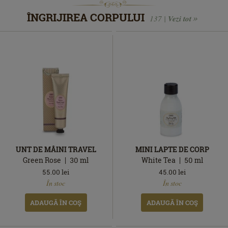
ÎNGRIJIREA CORPULUI
137 |
Vezi tot
UNT DE MÂINI TRAVEL
MINI LAPTE DE CORP
Green Rose
30
ml
White Tea
50
ml
55.00
lei
45.00
lei
În
În
În stoc
În stoc
stoc
stoc
ADAUGĂ ÎN COŞ
ADAUGĂ ÎN COŞ