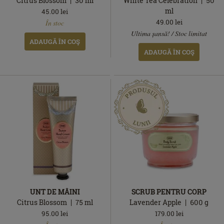
Citrus Blossom
30
ml
White Tea Celebration
50
ml
45.00
lei
În
49.00
lei
În stoc
stoc
În
Ultima șansă! / Stoc limitat
stoc
ADAUGĂ ÎN COŞ
ADAUGĂ ÎN COŞ
UNT DE MÂINI
SCRUB PENTRU CORP
Citrus Blossom
75
ml
Lavender Apple
600
g
95.00
lei
179.00
lei
În
În