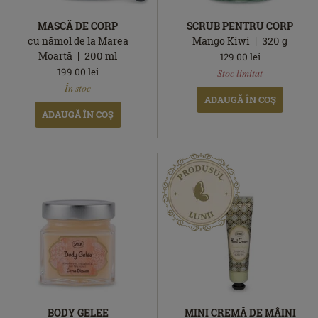
MASCĂ DE CORP
SCRUB PENTRU CORP
cu nămol de la Marea
Mango Kiwi
320
g
Moartă
200
ml
129.00
lei
În
199.00
lei
Stoc limitat
Ediție
În
stoc
În stoc
limitată
stoc
ADAUGĂ ÎN COŞ
ADAUGĂ ÎN COŞ
BODY GELEE
MINI CREMĂ DE MÂINI