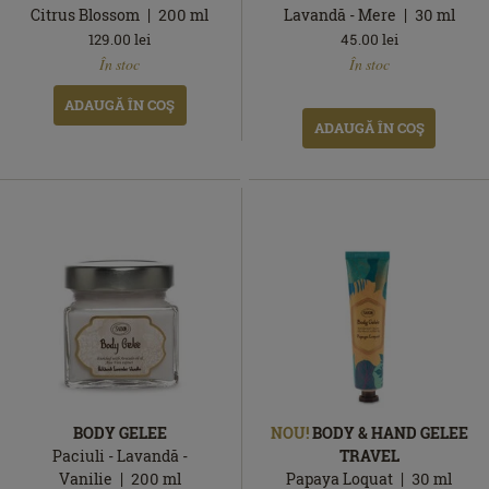
Citrus Blossom
200
ml
Lavandă - Mere
30
ml
129.00
lei
45.00
lei
În
În
În stoc
În stoc
stoc
stoc
ADAUGĂ ÎN COŞ
ADAUGĂ ÎN COŞ
BODY GELEE
NOU!
BODY & HAND GELEE
Paciuli - Lavandă -
TRAVEL
Vanilie
200
ml
Papaya Loquat
30
ml