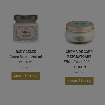
BODY GELEE
CREMĂ DE CORP
Green Rose
200
ml
REPARATOARE
White Tea
200
ml
129.00
lei
În
149.00
lei
În stoc
stoc
În
În stoc
stoc
ADAUGĂ ÎN COŞ
ADAUGĂ ÎN COŞ