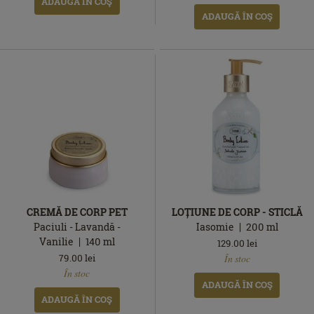
ADAUGĂ ÎN COŞ
ADAUGĂ ÎN COŞ
CREMĂ DE CORP PET
LOȚIUNE DE CORP - STICLĂ
Paciuli - Lavandă -
Iasomie
200
ml
Vanilie
140
ml
129.00
lei
În
79.00
lei
În stoc
În
stoc
În stoc
stoc
ADAUGĂ ÎN COŞ
ADAUGĂ ÎN COŞ