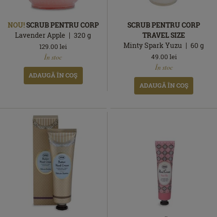
NOU!
SCRUB PENTRU CORP
SCRUB PENTRU CORP
Lavender Apple
320
g
TRAVEL SIZE
Minty Spark Yuzu
60
g
129.00
lei
În
49.00
lei
În stoc
stoc
Ediție
În
În stoc
limitată
stoc
ADAUGĂ ÎN COŞ
ADAUGĂ ÎN COŞ