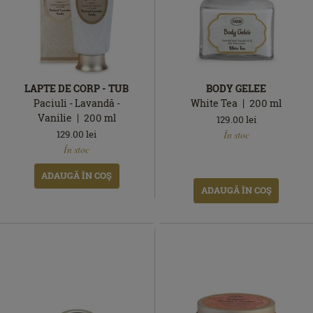
LAPTE DE CORP - TUB
BODY GELEE
Paciuli - Lavandă -
White Tea
200
ml
Vanilie
200
ml
129.00
lei
În
129.00
lei
În stoc
În
stoc
În stoc
stoc
ADAUGĂ ÎN COŞ
ADAUGĂ ÎN COŞ