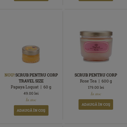
NOU!
SCRUB PENTRU CORP
SCRUB PENTRU CORP
TRAVEL SIZE
Rose Tea
600
g
Papaya Loquat
60
g
179.00
lei
În
49.00
lei
În stoc
În
stoc
În stoc
stoc
ADAUGĂ ÎN COŞ
ADAUGĂ ÎN COŞ