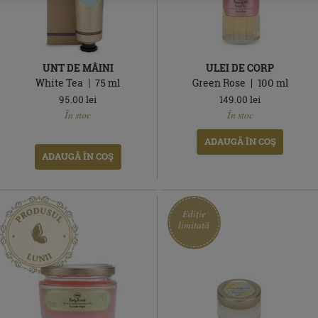
UNT DE MÂINI
ULEI DE CORP
White Tea
75
ml
Green Rose
100
ml
95.00
lei
149.00
lei
În
În
În stoc
În stoc
stoc
stoc
ADAUGĂ ÎN COŞ
ADAUGĂ ÎN COŞ
Ediție
limitată