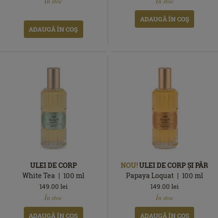
În stoc
În stoc
stoc
stoc
ADAUGĂ ÎN COŞ
ADAUGĂ ÎN COŞ
ULEI DE CORP
NOU!
ULEI DE CORP ȘI PĂR
White Tea
100
ml
Papaya Loquat
100
ml
149.00
lei
149.00
lei
În
În
În stoc
În stoc
stoc
stoc
ADAUGĂ ÎN COŞ
ADAUGĂ ÎN COŞ