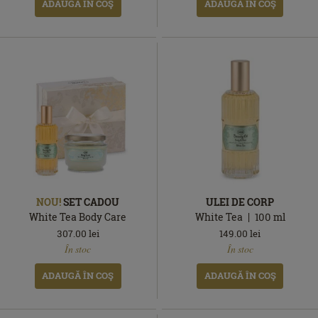
ADAUGĂ ÎN COŞ
ADAUGĂ ÎN COŞ
NOU!
SET CADOU
ULEI DE CORP
White Tea Body Care
White Tea
100
ml
307.00
lei
149.00
lei
În
În
În stoc
În stoc
stoc
stoc
ADAUGĂ ÎN COŞ
ADAUGĂ ÎN COŞ