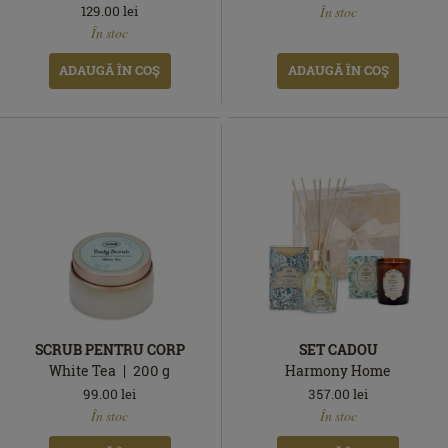
129.00
lei
În stoc
În
stoc
În stoc
stoc
ADAUGĂ ÎN COŞ
ADAUGĂ ÎN COŞ
SCRUB PENTRU CORP
SET CADOU
White Tea
200
g
Harmony Home
99.00
lei
357.00
lei
În
În
În stoc
În stoc
stoc
stoc