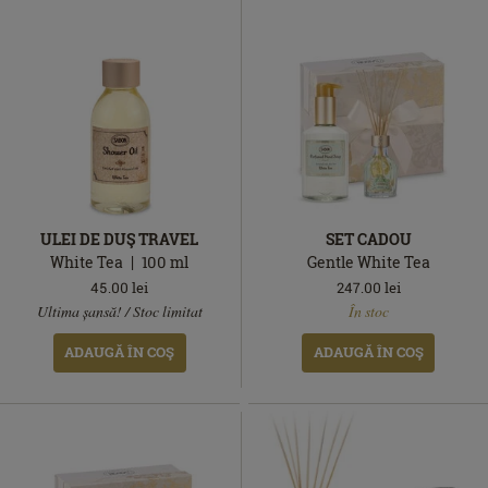
ULEI DE DUŞ TRAVEL
SET CADOU
White Tea
100
ml
Gentle White Tea
45.00
lei
247.00
lei
În
În
Ultima șansă! / Stoc limitat
În stoc
stoc
stoc
ADAUGĂ ÎN COŞ
ADAUGĂ ÎN COŞ