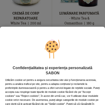
CREMĂ DE CORP
LUMÂNARE PARFUMATĂ
REPARATOARE
- White Tea &
White Tea
200
ml
Osmanthus
180
g
149.00
lei
179.00
lei
În
În
În stoc
În stoc
stoc
stoc
ADAUGĂ ÎN COŞ
ADAUGĂ ÎN COŞ
Confidențialitatea și experiența personalizată
SABON
Utilizăm cookie-uri pentru a asigura securitatea site-ului și funcționarea acestuia,
pentru a analiza traficul pe site, pentru a adapta conținutul și reclamele la
preferințele dumneavoastră și pentru a oferi servicii legate de rețelele sociale. Puteți
accepta sau respinge toate tipurile de module cookie făcând clic pe "Accept
cookies" sau "Reject cookies", în acest din urmă caz, vor fi utilizate doar modulele
cookie strict necesare. De asemenea, puteți alege categoriile de module cookie pe
care doriți să le activați făcând clic pe "Setări cookie". Puteți să vă răzgândiți în