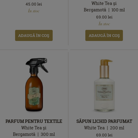
White Tea și
45.00
lei
În
Bergamotă
100
ml
În stoc
stoc
69.00
lei
În
În stoc
stoc
ADAUGĂ ÎN COŞ
ADAUGĂ ÎN COŞ
PARFUM PENTRU TEXTILE
SĂPUN LICHID PARFUMAT
White Tea și
White Tea
200
ml
Bergamotă
300
ml
69.00
lei
În