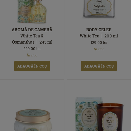
AROMĂ DE CAMERĂ
BODY GELEE
White Tea &
White Tea
200
ml
Osmanthus
245
ml
129.00
lei
În
229.00
lei
În stoc
În
stoc
În stoc
stoc
ADAUGĂ ÎN COŞ
ADAUGĂ ÎN COŞ