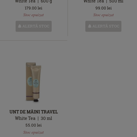
White Tea
600
g
White Tea
500
ml
179.00
lei
99.00
lei
Stoc
Stoc
Stoc epuizat
Stoc epuizat
epuizat
epuizat
ALERTĂ STOC
ALERTĂ STOC
UNT DE MÂINI TRAVEL
White Tea
30
ml
55.00
lei
Stoc
Stoc epuizat
epuizat