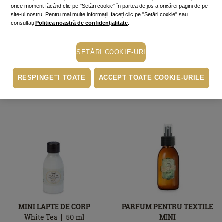
MINI AROMĂ DE CAMERĂ
MINI CREMĂ DE MÂINI
orice moment făcând clic pe "Setări cookie" în partea de jos a oricărei pagini de pe
site-ul nostru. Pentru mai multe informații, faceți clic pe "Setări cookie" sau
White Tea &
White Tea
30
ml
consultați
Politica noastră de confidențialitate
.
Osmanthus
100
ml
45.00
lei
În
149.00
lei
În stoc
În
stoc
În stoc
stoc
SETĂRI COOKIE-URI
ADAUGĂ ÎN COŞ
ADAUGĂ ÎN COŞ
RESPINGEȚI TOATE
ACCEPT TOATE COOKIE-URILE
MINI LAPTE DE CORP
PARFUM PENTRU TEXTILE
White Tea
50
ml
MINI