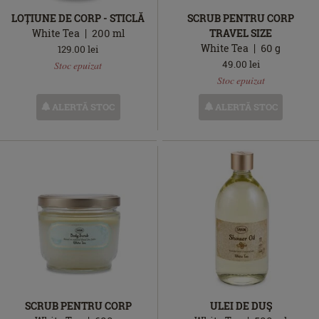
LOȚIUNE DE CORP - STICLĂ
SCRUB PENTRU CORP
White Tea
200
ml
TRAVEL SIZE
White Tea
60
g
129.00
lei
Stoc
49.00
lei
Stoc epuizat
epuizat
Stoc
Stoc epuizat
epuizat
ALERTĂ STOC
ALERTĂ STOC
SCRUB PENTRU CORP
ULEI DE DUŞ