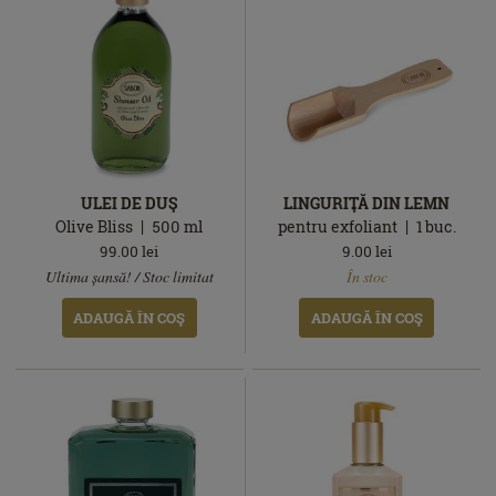
ULEI DE DUŞ
LINGURIŢĂ DIN LEMN
Olive Bliss
500
ml
pentru exfoliant
1
buc.
99.00
lei
9.00
lei
În
În
Ultima șansă! / Stoc limitat
În stoc
stoc
stoc
ADAUGĂ ÎN COŞ
ADAUGĂ ÎN COŞ