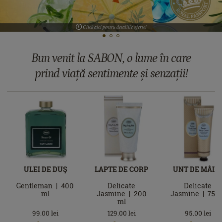
Click aici pentru detaliile ofertei
Bun venit la SABON, o lume în care
prind viață sentimente și senzații!
ULEI DE DUŞ
LAPTE DE CORP
UNT DE MÂIN
Gentleman
400
Delicate
Delicate
ml
Jasmine
200
Jasmine
75
m
ml
99.00
lei
129.00
lei
95.00
lei
În
În
În