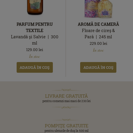
PARFUM PENTRU
AROMĂ DE CAMERĂ
TEXTILE
Floare de cireș &
Lavandă și Salvie
300
Pară
245
ml
ml
229.00
lei
În
129.00
lei
În stoc
În
stoc
În stoc
stoc
ADAUGĂ ÎN COŞ
ADAUGĂ ÎN COŞ
LIVRARE GRATUITĂ
pentru comenzi mai mari de 230 lei
POMPIŢE GRATUITE
pentru uleiurile de duş la 500 ml