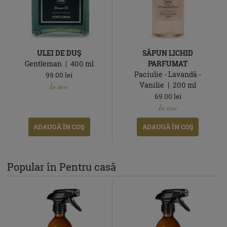
ULEI DE DUŞ
SĂPUN LICHID
Gentleman
400
ml
PARFUMAT
Paciulie - Lavandă -
99.00
lei
În
Vanilie
200
ml
În stoc
stoc
69.00
lei
În
În stoc
stoc
ADAUGĂ ÎN COŞ
ADAUGĂ ÎN COŞ
Popular în Pentru casă