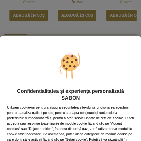
În stoc
În stoc
În stoc
stoc
stoc
stoc
ADAUGĂ ÎN COŞ
ADAUGĂ ÎN COŞ
ADAUGĂ ÎN CO
Confidențialitatea și experiența personalizată
SABON
Utilizăm cookie-uri pentru a asigura securitatea site-ului și funcționarea acestuia,
pentru a analiza traficul pe site, pentru a adapta conținutul și reclamele la
preferințele dumneavoastră și pentru a oferi servicii legate de rețelele sociale. Puteți
accepta sau respinge toate tipurile de module cookie făcând clic pe "Accept
cookies" sau "Reject cookies", în acest din urmă caz, vor fi utilizate doar modulele
cookie strict necesare. De asemenea, puteți alege categoriile de module cookie pe
care doriți să le activați făcând clic pe "Setări cookie". Puteți să vă răzgândiți în