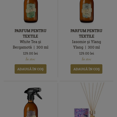
PARFUM PENTRU
PARFUM PENTRU
TEXTILE
TEXTILE
White Tea și
Iasomie și Ylang
Bergamotă
300
ml
Ylang
300
ml
129.00
lei
129.00
lei
În
În
În stoc
În stoc
stoc
stoc
ADAUGĂ ÎN COŞ
ADAUGĂ ÎN COŞ