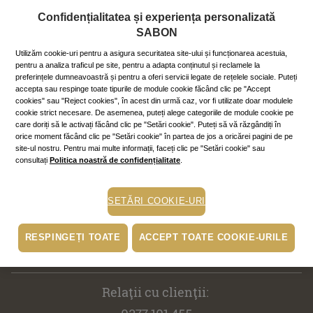
toate persoanele din lista dumneavoastră. Avem o mare
Confidențialitatea și experiența personalizată
varietate de materiale de ambalare, cutii şi coşuri, perfecte
SABON
pentru orice ocazie.
Utilizăm cookie-uri pentru a asigura securitatea site-ului și funcționarea acestuia,
pentru a analiza traficul pe site, pentru a adapta conținutul și reclamele la
preferințele dumneavoastră și pentru a oferi servicii legate de rețelele sociale. Puteți
accepta sau respinge toate tipurile de module cookie făcând clic pe "Accept
Ulei de duş Mango Kiwi - 500 ml ×
cookies" sau "Reject cookies", în acest din urmă caz, vor fi utilizate doar modulele
cookie strict necesare. De asemenea, puteți alege categoriile de module cookie pe
Filtrează
Ordonează:
care doriți să le activați făcând clic pe "Setări cookie". Puteți să vă răzgândiți în
orice moment făcând clic pe "Setări cookie" în partea de jos a oricărei pagini de pe
site-ul nostru. Pentru mai multe informații, faceți clic pe "Setări cookie" sau
consultați
Politica noastră de confidențialitate
.
SETĂRI COOKIE-URI
Abonează-te la newsletter!
RESPINGEȚI TOATE
ACCEPT TOATE COOKIE-URILE
Relaţii cu clienţii: