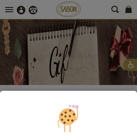
Catalog de produse
Magazinul de cadouri
Magazinul de cadouri
SABON oferă o gamă de cadouri deosebite pentru a delecta