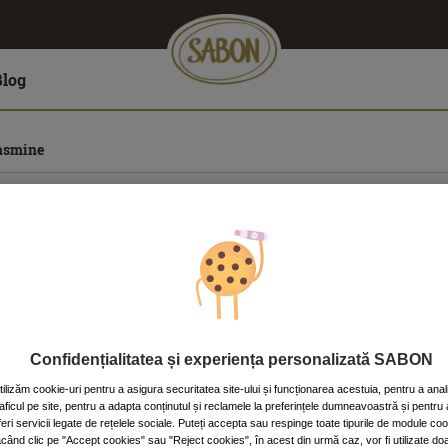
Blog
asmine
s of Jasmine
nou în grădina fermecată SABON.
tivant, surprinzător și intens al Absolutului de Iasomie ce pluteșt
ât sunt necesare aproximativ 2.000 de kilograme de petale de iasomie
oate produsele de îngrijire Wonders of Jasmine sunt, de asemenea, 
Confidențialitatea și experiența personalizată SABON
pentru a-l descoperi singuri.
tilizăm cookie-uri pentru a asigura securitatea site-ului și funcționarea acestuia, pentru a anal
raficul pe site, pentru a adapta conținutul și reclamele la preferințele dumneavoastră și pentru 
feri servicii legate de rețelele sociale. Puteți accepta sau respinge toate tipurile de module co
ăcând clic pe "Accept cookies" sau "Reject cookies", în acest din urmă caz, vor fi utilizate do