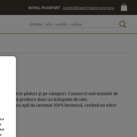
ROYAL PASSPORT
Autentificare/Creare cont nou
e visător prin păduri și pe câmpuri. Cunoscut sub numele de
, pentru a produce doar un kilogram de ulei.
infuzate cu apă de iasomie 100% botanică, creând un efect
iza
a
okie
ar