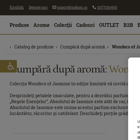
English
Despre noi
suport@sabon.ro
0377101455
Produse
Arome
Colecţii
Cadouri
OUTLET
B2B
Catalog de produse
Cumpără după aromă
Wonders of J
Cumpără după aromă:
Wonder
Colecția Wonders of Jasmine în ediție limitată vă invită din 
Desprindeți petalele imaculate, pentru a dezvălui parfumul cap
„Regele Esențelor”, Absolutul de Iasomie este atât de rar, înc
Absolutul de Iasomie este inima acestui parfum exclusivist. T
încântător, răcoritor și catifelant. Deschideți porțile grădinii 
U
t
o
f