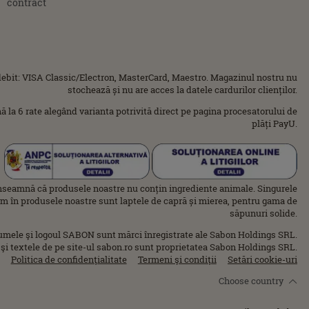
contract
ebit: VISA Classic/Electron, MasterCard, Maestro. Magazinul nostru nu
stochează și nu are acces la datele cardurilor clienților.
ână la 6 rate alegând varianta potrivită direct pe pagina procesatorului de
plăți PayU.
nseamnă că produsele noastre nu conțin ingrediente animale. Singurele
im în produsele noastre sunt laptele de capră și mierea, pentru gama de
săpunuri solide.
umele şi logoul SABON sunt mărci înregistrate ale Sabon Holdings SRL.
 şi textele de pe site-ul sabon.ro sunt proprietatea Sabon Holdings SRL.
Politica de confidenţialitate
Termeni şi condiţii
Setări cookie-uri
Choose country