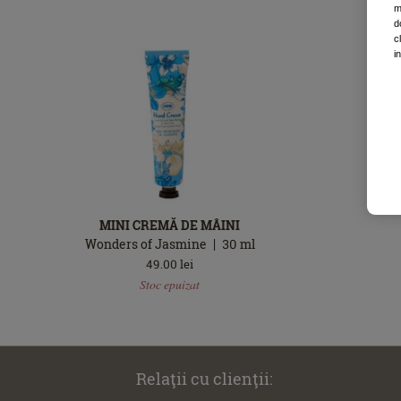
m
d
c
i
MINI CREMĂ DE MÂINI
Wonders of Jasmine
30
ml
49.00
lei
Stoc
Stoc epuizat
epuizat
Relaţii cu clienţii: