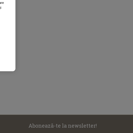
are
d
Abonează-te la newsletter!