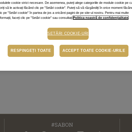
odulele cookie strict necesare. De asemenea, puteți alege categoriile de module cookie pe c
oriți să le activați făcând clic pe "Setări cookie". Puteți să vă răzgândiți în orice moment făcân
lic pe "Setări cookie" în partea de jos a oricărei pagini de pe site-ul nostru. Pentru mai multe
nformații, faceți clic pe "Setări cookie" sau consultați
Politica noastră de confidențialitate
.
SETĂRI COOKIE-URI
RESPINGEȚI TOATE
ACCEPT TOATE COOKIE-URILE
#SABON