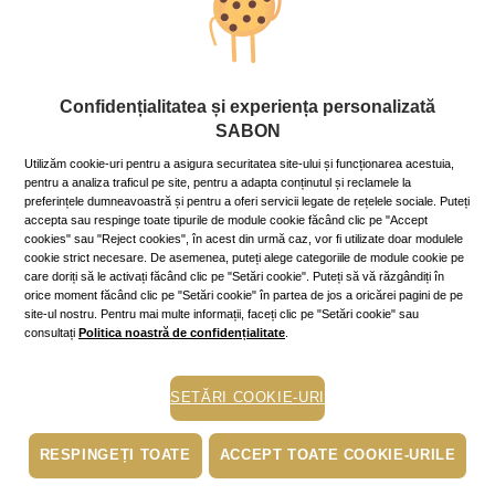
Stil de viaţă
Confidențialitatea și experiența personalizată
Cum petrecem o zi de toamnă
SABON
perfectă
Utilizăm cookie-uri pentru a asigura securitatea site-ului și funcționarea acestuia,
30 September 2023
~8 min.
pentru a analiza traficul pe site, pentru a adapta conținutul și reclamele la
preferințele dumneavoastră și pentru a oferi servicii legate de rețelele sociale. Puteți
Îmbrățișează frumusețea sezonului răsfățându-te cu
accepta sau respinge toate tipurile de module cookie făcând clic pe "Accept
activități care rezonează cu interesele și preferințele
cookies" sau "Reject cookies", în acest din urmă caz, vor fi utilizate doar modulele
tale. Iată un ghid care te va ajuta să profiți la maximum
cookie strict necesare. De asemenea, puteți alege categoriile de module cookie pe
de o zi minunată de toamnă!
care doriți să le activați făcând clic pe "Setări cookie". Puteți să vă răzgândiți în
Mai mult »
orice moment făcând clic pe "Setări cookie" în partea de jos a oricărei pagini de pe
site-ul nostru. Pentru mai multe informații, faceți clic pe "Setări cookie" sau
consultați
Politica noastră de confidențialitate
.
buze crapate
ten luminos
SETĂRI COOKIE-URI
ingrijirea pielii
hidratare
RESPINGEȚI TOATE
ACCEPT TOATE COOKIE-URILE
fericire
exfoliere