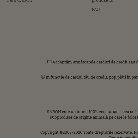
Card CADOU
produselor
FAQ
Acceptăm următoarele carduri de credit sau d
În funcție de cardul tău de credit, poți plăti în p
SABON este un brand 100% vegetarian, ceea ce î
subproduse de origine animală pe care le folos
Copyright ©2007-2026 Toate drepturile rezervate. N
Toate imaginile