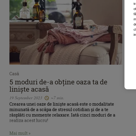
t
o
f
m
d
c
i
Casă
5 moduri de-a obține oaza ta de
liniște acasă
19 September 2023
~7 min.
Crearea unei oaze de liniște acasă este o modalitate
minunată de a scăpa de stresul cotidian și de a te
răsplăti cu momente relaxare. Iată cinci moduri de a
realiza acest lucru!
Mai mult »