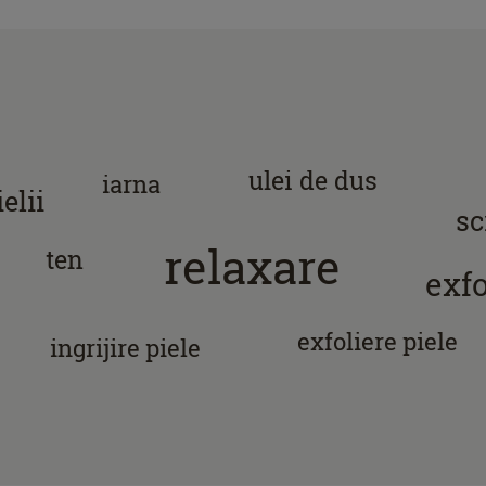
ulei de dus
iarna
elii
sc
relaxare
ten
exfo
exfoliere piele
ingrijire piele