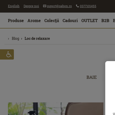
English
Despre noi
suport@sabon.ro
0377101455
Produse
Arome
Colecţii
Cadouri
OUTLET
B2B
Blog
Loc de relaxare
BAIE
CĂ
U