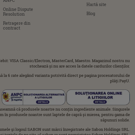
ANPC
Hartă site
Online Dispute
Blog
Resolution
Retragere din
contract
ebit: VISA Classic/Electron, MasterCard, Maestro. Magazinul nostru nu
stochează și nu are acces la datele cardurilor clienților.
ână la 6 rate alegând varianta potrivită direct pe pagina procesatorului de
plăți PayU.
nseamnă că produsele noastre nu conțin ingrediente animale. Singurele
im în produsele noastre sunt laptele de capră și mierea, pentru gama de
săpunuri solide.
umele şi logoul SABON sunt mărci înregistrate ale Sabon Holdings SRL.
 şi textele de pe site-ul sabon.ro sunt proprietatea Sabon Holdings SRL.