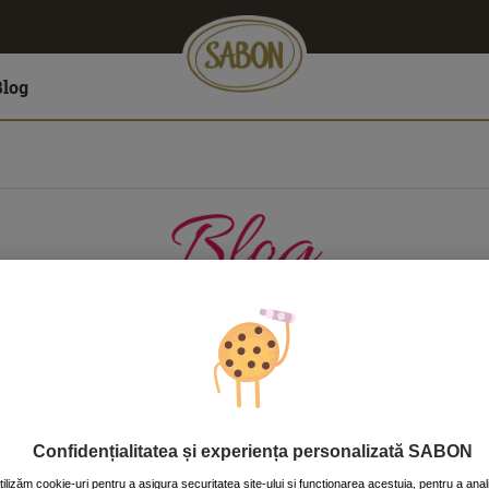
Blog
LĂTORII
CASĂ
CORP
FAŢĂ
PĂR
Confidențialitatea și experiența personalizată SABON
tilizăm cookie-uri pentru a asigura securitatea site-ului și funcționarea acestuia, pentru a anal