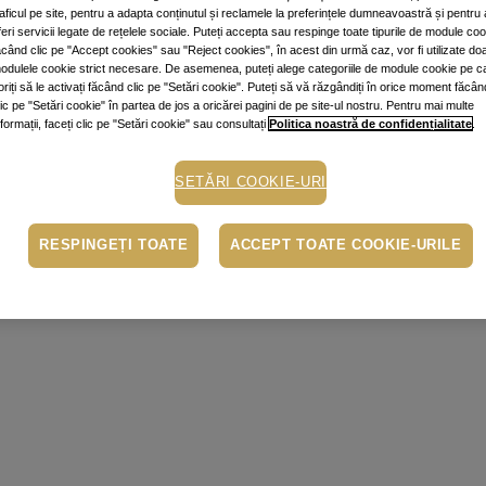
raficul pe site, pentru a adapta conținutul și reclamele la preferințele dumneavoastră și pentru 
feri servicii legate de rețelele sociale. Puteți accepta sau respinge toate tipurile de module co
ăcând clic pe "Accept cookies" sau "Reject cookies", în acest din urmă caz, vor fi utilizate do
odulele cookie strict necesare. De asemenea, puteți alege categoriile de module cookie pe c
oriți să le activați făcând clic pe "Setări cookie". Puteți să vă răzgândiți în orice moment făcân
lic pe "Setări cookie" în partea de jos a oricărei pagini de pe site-ul nostru. Pentru mai multe
nformații, faceți clic pe "Setări cookie" sau consultați
Politica noastră de confidențialitate
.
SETĂRI COOKIE-URI
RESPINGEȚI TOATE
ACCEPT TOATE COOKIE-URILE