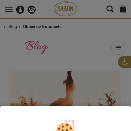
Blog
Obicei de frumusete