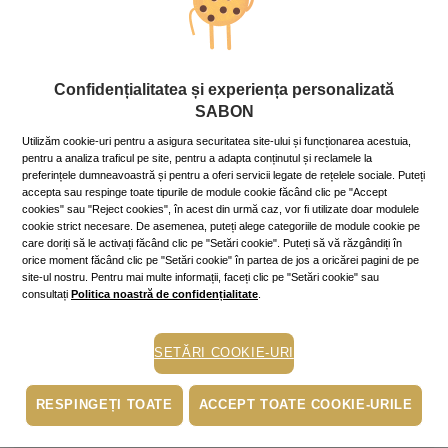
Stil de viaţă
Confidențialitatea și experiența personalizată
Self-Improvement Month - Cum
SABON
celebrezi o mai bună versiune a ta în
Utilizăm cookie-uri pentru a asigura securitatea site-ului și funcționarea acestuia,
septembrie
pentru a analiza traficul pe site, pentru a adapta conținutul și reclamele la
preferințele dumneavoastră și pentru a oferi servicii legate de rețelele sociale. Puteți
12 September 2024
~5 min.
accepta sau respinge toate tipurile de module cookie făcând clic pe "Accept
cookies" sau "Reject cookies", în acest din urmă caz, vor fi utilizate doar modulele
Mai mult »
cookie strict necesare. De asemenea, puteți alege categoriile de module cookie pe
care doriți să le activați făcând clic pe "Setări cookie". Puteți să vă răzgândiți în
orice moment făcând clic pe "Setări cookie" în partea de jos a oricărei pagini de pe
travel size
site-ul nostru. Pentru mai multe informații, faceți clic pe "Setări cookie" sau
consultați
Politica noastră de confidențialitate
.
piele uscata
hidratare
SETĂRI COOKIE-URI
scrub
exfoliere
RESPINGEȚI TOATE
ACCEPT TOATE COOKIE-URILE