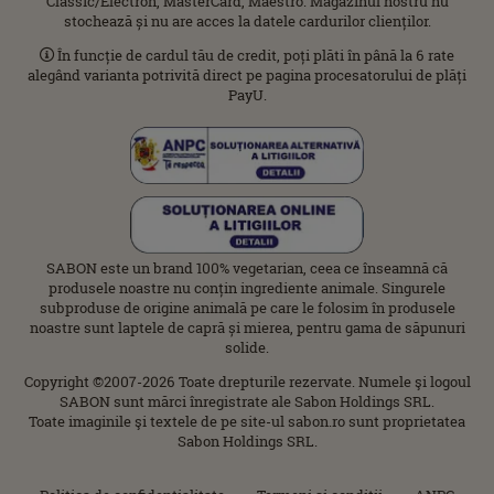
Classic/Electron, MasterCard, Maestro. Magazinul nostru nu
stochează și nu are acces la datele cardurilor clienților.
În funcție de cardul tău de credit, poți plăti în până la 6 rate
alegând varianta potrivită direct pe pagina procesatorului de plăți
PayU.
SABON este un brand 100% vegetarian, ceea ce înseamnă că
produsele noastre nu conțin ingrediente animale. Singurele
subproduse de origine animală pe care le folosim în produsele
noastre sunt laptele de capră și mierea, pentru gama de săpunuri
solide.
Copyright ©2007-2026 Toate drepturile rezervate. Numele şi logoul
SABON sunt mărci înregistrate ale Sabon Holdings SRL.
Toate imaginile şi textele de pe site-ul sabon.ro sunt proprietatea
Sabon Holdings SRL.