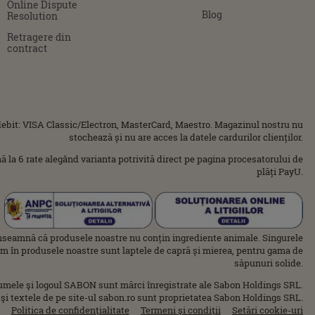
Online Dispute
Blog
Resolution
Retragere din
contract
ebit: VISA Classic/Electron, MasterCard, Maestro. Magazinul nostru nu
stochează și nu are acces la datele cardurilor clienților.
ână la 6 rate alegând varianta potrivită direct pe pagina procesatorului de
plăți PayU.
nseamnă că produsele noastre nu conțin ingrediente animale. Singurele
im în produsele noastre sunt laptele de capră și mierea, pentru gama de
săpunuri solide.
umele şi logoul SABON sunt mărci înregistrate ale Sabon Holdings SRL.
 şi textele de pe site-ul sabon.ro sunt proprietatea Sabon Holdings SRL.
Politica de confidenţialitate
Termeni şi condiţii
Setări cookie-uri