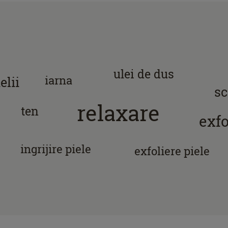
ulei de dus
iarna
elii
sc
relaxare
ten
exfo
ingrijire piele
exfoliere piele