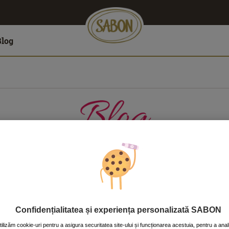
Blog
LĂTORII
CASĂ
CORP
FAŢĂ
PĂR
Confidențialitatea și experiența personalizată SABON
tilizăm cookie-uri pentru a asigura securitatea site-ului și funcționarea acestuia, pentru a anal