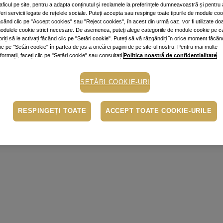
raficul pe site, pentru a adapta conținutul și reclamele la preferințele dumneavoastră și pentru 
feri servicii legate de rețelele sociale. Puteți accepta sau respinge toate tipurile de module co
ăcând clic pe "Accept cookies" sau "Reject cookies", în acest din urmă caz, vor fi utilizate do
odulele cookie strict necesare. De asemenea, puteți alege categoriile de module cookie pe c
oriți să le activați făcând clic pe "Setări cookie". Puteți să vă răzgândiți în orice moment făcân
lic pe "Setări cookie" în partea de jos a oricărei pagini de pe site-ul nostru. Pentru mai multe
nformații, faceți clic pe "Setări cookie" sau consultați
Politica noastră de confidențialitate
.
SETĂRI COOKIE-URI
RESPINGEȚI TOATE
ACCEPT TOATE COOKIE-URILE