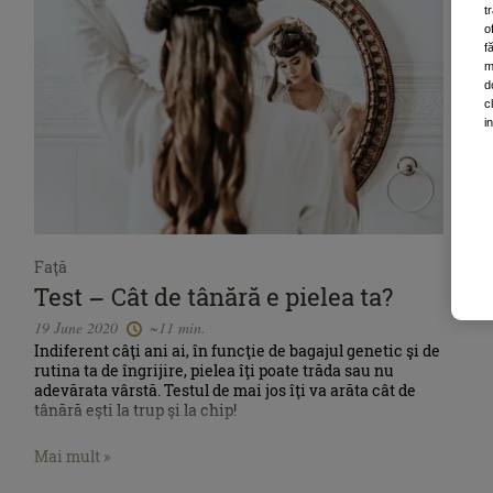
t
o
f
m
d
c
i
Faţă
Test – Cât de tânără e pielea ta?
19 June 2020
~11 min.
Indiferent câţi ani ai, în funcţie de bagajul genetic şi de
rutina ta de îngrijire, pielea îţi poate trăda sau nu
adevărata vârstă. Testul de mai jos îţi va arăta cât de
tânără eşti la trup şi la chip!
Mai mult »