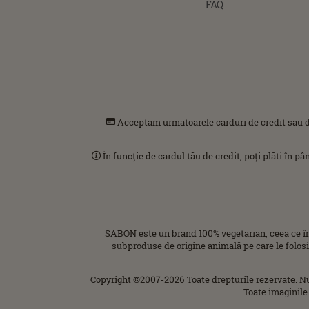
FAQ
Acceptăm următoarele carduri de credit sau d
În funcție de cardul tău de credit, poți plăti în p
SABON este un brand 100% vegetarian, ceea ce î
subproduse de origine animală pe care le folos
Copyright ©2007-2026 Toate drepturile rezervate. N
Toate imaginile