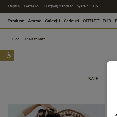
English
Despre noi
suport@sabon.ro
0377101455
Produse
Arome
Colecţii
Cadouri
OUTLET
B2B
Blog
Piele tânără
BAIE
CĂ
U