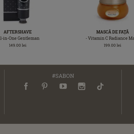
AFTERSHAVE
MASCĂ DE FAȚĂ
ll-in-One Gentleman
- Vitamin C Radiance M
149.00
lei
199.00
lei
#SABON