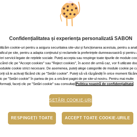
Cod produs: 107
ADA
Cumperi acum, plăt
Confidențialitatea și experiența personalizată SABON
În funcție de cardul t
tilizăm cookie-uri pentru a asigura securitatea site-ului și funcționarea acestuia, pentru a anal
pe pagina procesatorulu
raficul pe site, pentru a adapta conținutul și reclamele la preferințele dumneavoastră și pentru 
feri servicii legate de rețelele sociale. Puteți accepta sau respinge toate tipurile de module co
Ridicare gratuită di
ăcând clic pe "Accept cookies" sau "Reject cookies", în acest din urmă caz, vor fi utilizate do
odulele cookie strict necesare. De asemenea, puteți alege categoriile de module cookie pe c
Livrare prin curier: 
oriți să le activați făcând clic pe "Setări cookie". Puteți să vă răzgândiți în orice moment făcân
lic pe "Setări cookie" în partea de jos a oricărei pagini de pe site-ul nostru. Pentru mai multe
nformații, faceți clic pe "Setări cookie" sau consultați
Politica noastră de confidențialitate
.
• Livrare la Easybox:
SETĂRI COOKIE-URI
RESPINGEȚI TOATE
ACCEPT TOATE COOKIE-URILE