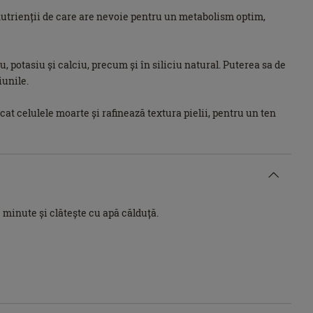
nutrienții de care are nevoie pentru un metabolism optim,
potasiu și calciu, precum și în siliciu natural. Puterea sa de
iunile.
t celulele moarte și rafinează textura pielii, pentru un ten
 minute și clătește cu apă călduță.