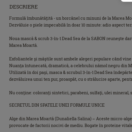
DESCRIERE
Formulă îmbunătățită - un borcănel cu minuni de la Marea Mo
Dezvăluie o piele impecabilă în doar 10 minute: adio aspect tern
Noua mască & scrub 3-în-1 Dead Sea de la SABON reunește daruri
Marea Moartă.
Exfoliantele și măștile sunt ambele alegeri populare când vine 
Nuanța întunecată, dramatică, a celebrului nămol negru din Mar
Utilizată în doi pași, masca & scrubul 3-în-1 Dead Sea îndepărtea
dezvăluirea unui ten pur, proaspăt, cu o strălucire aparte, pentr
Nu conține: coloranți sintetici, parabeni, sulfați, ulei mineral, s
SECRETUL DIN SPATELE UNEI FORMULE UNICE
Alge din Marea Moartă (Dunaliella Salina) – Aceste micro-alge s
provocate de factorii nocivi de mediu. Bogate în proteine ​​vitale