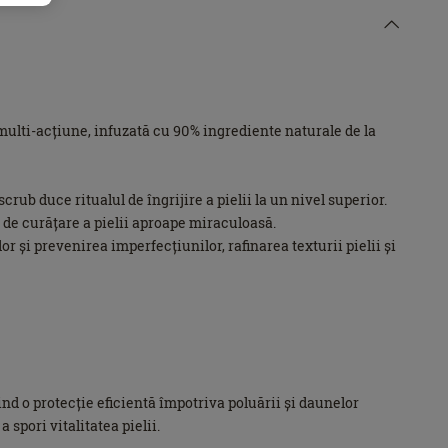
multi-acțiune, infuzată cu 90% ingrediente naturale de la
ub duce ritualul de îngrijire a pielii la un nivel superior.
 de curățare a pielii aproape miraculoasă.
r și prevenirea imperfecțiunilor, rafinarea texturii pielii și
nd o protecție eficientă împotriva poluării și daunelor
 spori vitalitatea pielii.