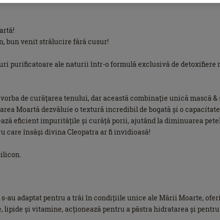
artă!
, bun venit strălucire fără cusur!
 purificatoare ale naturii într-o formulă exclusivă de detoxifiere 
vorba de curățarea tenului, dar această combinație unică mască & scr
ea Moartă dezvăluie o textură incredibil de bogată și o capacitate
ză eficient impuritățile și curăță porii, ajutând la diminuarea petelo
u care însăși divina Cleopatra ar fi invidioasă!
ilicon.
-au adaptat pentru a trăi în condițiile unice ale Mării Moarte, oferi
, lipide și vitamine, acționează pentru a păstra hidratarea și pentru a