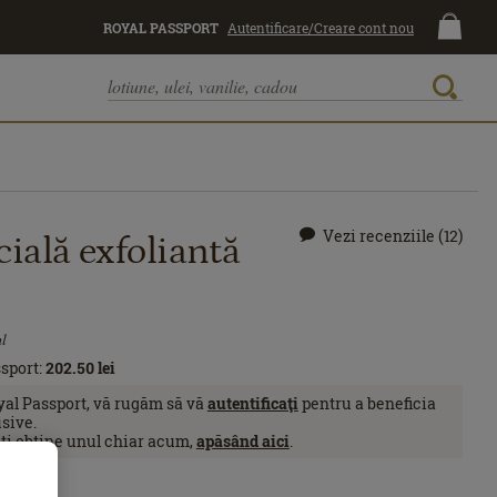
ROYAL PASSPORT
Autentificare/Creare cont nou
Vezi recenziile (12)
ială exfoliantă
l
sport:
202.50
lei
yal Passport, vă rugăm să vă
autentificaţi
pentru a beneficia
sive.
eţi obţine unul chiar acum,
apăsând aici
.