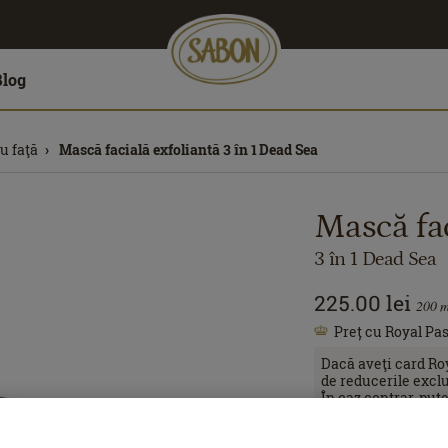
Blog
u faţă
Mască facială exfoliantă 3 în 1 Dead Sea
Mască fac
3 în 1 Dead Sea
225.00
lei
200
m
Preț cu Royal Pas
Dacă aveţi card Ro
de reducerile exclu
În caz contrar, put
112.50
lei
per 100 ml