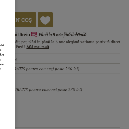
În stoc
96
UGĂ ÎN COŞ
ești mai târziu
Până la 6 rate fără dobândă
ău de credit, poți plăti în până la 6 rate alegând varianta potrivită direct
iza
i de plăți PayU.
Află mai mult
a
okie
n magazine
ar
are
15 lei (GRATIS pentru comenzi peste 230 lei)
d
 10 lei (GRATIS pentru comenzi peste 230 lei)