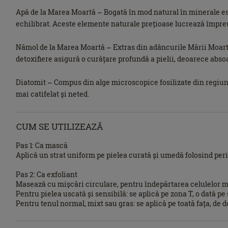
Apă de la Marea Moartă – Bogată în mod natural în minerale es
echilibrat. Aceste elemente naturale prețioase lucrează împreu
Nămol de la Marea Moartă – Extras din adâncurile Mării Moarte,
detoxifiere asigură o curățare profundă a pielii, deoarece abs
Diatomit – Compus din alge microscopice fosilizate din regiunea
mai catifelat și neted.
CUM SE UTILIZEAZĂ
Pas 1: Ca mască
Aplică un strat uniform pe pielea curată și umedă folosind peri
Pas 2: Ca exfoliant
Masează cu mișcări circulare, pentru îndepărtarea celulelor mo
Pentru pielea uscată și sensibilă: se aplică pe zona T, o dată p
Pentru tenul normal, mixt sau gras: se aplică pe toată fața, de 