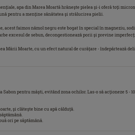
ențiale, apa din Marea Moartă hrănește pielea și-i oferă toți micro
nă pentru a menține sănătatea și strălucirea pielii.
 acest faimos nămol negru este bogat în special în magneziu, sodiu, 
oarbe excesul de sebun, decongestionează porii și previne imperfecț
 Mării Moarte, cu un efect natural de curățare - îndepărtează delica
a Sabon pentru măști, evitând zona ochilor. Las-o să acționeze 5 - 10
arte, și clătește bine cu apă călduță.
e săptămână.
două ori pe săptămână.