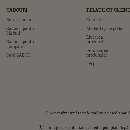
CADOURI
RELAŢII CU CLIENŢ
Seturi cadou
Contact
Cadouri pentru
Modalităţi de plată
bărbaţi
Livrarea
Cadouri pentru
produselor
companii
Returnarea
Card CADOU
produselor
FAQ
Acceptăm următoarele carduri de credit sau d
În funcție de cardul tău de credit, poți plăti în p