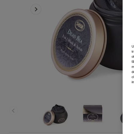
U
t
o
f
m
d
c
i