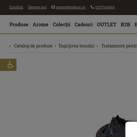
English
Despre noi
suport@sabon.ro
0377101455
Produse
Arome
Colecţii
Cadouri
OUTLET
B2B
Catalog de produse
Îngrijirea tenului
Tratamente pentr