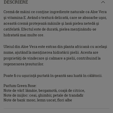
DESCRIERE
Cremă de mâini ce conţine ingrediente naturale ca Aloe Vera
şi vitamina E. Având o textură delicată, care se absoarbe uşor,
această cremă protejează mâinile şi lasă pielea netedă şi
catifelată. Efectul este de durată, pielea menţinându-se
hidratată mai multe ore.
Uleiul din Aloe Vera este extras din planta africană cu acelaşi
nume, ajutând la menţinerea hidratării pielii. Acesta are
proprietăţi de vindecare şi calmare a pielii, contribuind la
regenerarea ţesuturilor.
Poate fi cu uşurinţă purtată în geantă sau luată în călătorii.
Parfum Green Rose:
Note de vârf: lămâie, bergamotă, coajă de citrice,
Note de mijloc: ceai, ghimbir, petale de trandafir
Note de bază: mosc, lemn uscat, flori albe