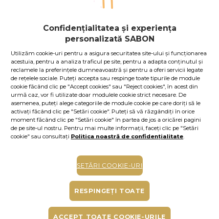
45.00
lei
30
ml
Confidențialitatea și experiența
Preț cu Royal Passport:
40.50
lei
personalizată SABON
Dacă aveţi card Royal Passport, vă rugăm să vă
autentificaţi
pentru a beneficia de reducerile exclusive.
Utilizăm cookie-uri pentru a asigura securitatea site-ului și funcționarea
În caz contrar, puteţi obţine unul chiar acum,
apăsând aici
.
acestuia, pentru a analiza traficul pe site, pentru a adapta conținutul și
reclamele la preferințele dumneavoastră și pentru a oferi servicii legate
de rețelele sociale. Puteți accepta sau respinge toate tipurile de module
150.00
lei
per 100 ml
cookie făcând clic pe "Accept cookies" sau "Reject cookies", în acest din
În stoc
Cod produs: 11216S
urmă caz, vor fi utilizate doar modulele cookie strict necesare. De
asemenea, puteți alege categoriile de module cookie pe care doriți să le
activați făcând clic pe "Setări cookie". Puteți să vă răzgândiți în orice
ADAUGĂ ÎN COŞ
moment făcând clic pe "Setări cookie" în partea de jos a oricărei pagini
de pe site-ul nostru. Pentru mai multe informații, faceți clic pe "Setări
cookie" sau consultați
Politica noastră de confidențialitate
.
COMPLETE YOUR PLEASURE
SETĂRI COOKIE-URI
RESPINGEȚI TOATE
ACCEPT TOATE COOKIE-URILE
+
+