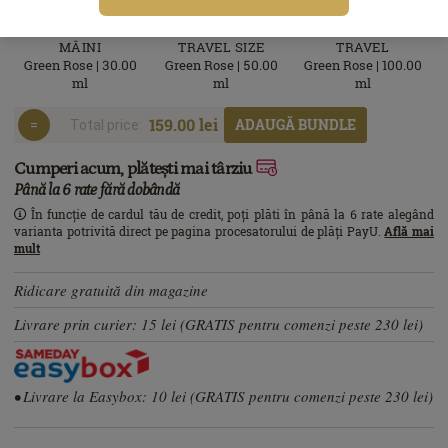
MINI CREMĂ DE
CREMĂ DE CORP
ULEI DE DUŞ
MÂINI
TRAVEL SIZE
TRAVEL
Green Rose | 30.00
Green Rose | 50.00
Green Rose | 100.00
ml
ml
ml
159.00 lei
ADAUGĂ BUNDLE
Total price:
Cumperi acum, plătești mai târziu
Până la 6 rate fără dobândă
În funcție de cardul tău de credit, poți plăti în până la 6 rate alegând
varianta potrivită direct pe pagina procesatorului de plăți PayU.
Află mai
mult
Ridicare gratuită din magazine
Livrare prin curier: 15 lei (GRATIS pentru comenzi peste 230 lei)
• Livrare la Easybox: 10 lei (GRATIS pentru comenzi peste 230 lei)