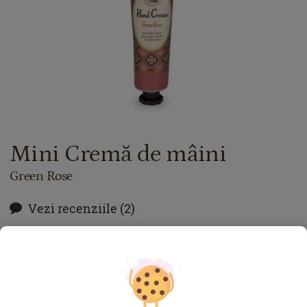
Mini Cremă de mâini
Green Rose
Vezi recenziile (2)
Vezi cadouri cu acest produs
Potrivit pentru călătorii
Datorită dimesiunilor reduse, puteţi lua cu uşurinţă acest
produs în călătoriile de afaceri sau în vacanţe.