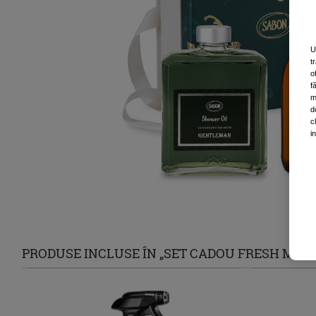
U
t
o
f
m
d
c
i
PRODUSE INCLUSE ÎN „SET CADOU FRESH MAN