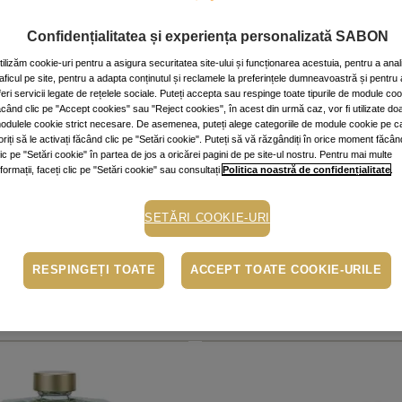
Cod produs: SC
Confidențialitatea și experiența personalizată SABON
ALERTĂ STO
tilizăm cookie-uri pentru a asigura securitatea site-ului și funcționarea acestuia, pentru a anal
raficul pe site, pentru a adapta conținutul și reclamele la preferințele dumneavoastră și pentru 
feri servicii legate de rețelele sociale. Puteți accepta sau respinge toate tipurile de module co
Alertă stoc
ăcând clic pe "Accept cookies" sau "Reject cookies", în acest din urmă caz, vor fi utilizate do
Adaugă produsul în list
odulele cookie strict necesare. De asemenea, puteți alege categoriile de module cookie pe c
produsul va fi disponi
oriți să le activați făcând clic pe "Setări cookie". Puteți să vă răzgândiți în orice moment făcân
lic pe "Setări cookie" în partea de jos a oricărei pagini de pe site-ul nostru. Pentru mai multe
Cumperi acum, plăt
nformații, faceți clic pe "Setări cookie" sau consultați
Politica noastră de confidențialitate
.
În funcție de cardul t
pe pagina procesatorulu
SETĂRI COOKIE-URI
Ridicare gratuită di
RESPINGEȚI TOATE
ACCEPT TOATE COOKIE-URILE
“