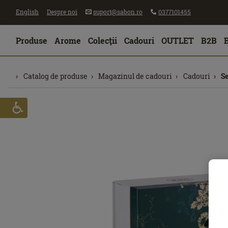
English
Despre noi
suport@sabon.ro
0377101455
Produse
Arome
Colecţii
Cadouri
OUTLET
B2B
Catalog de produse
Magazinul de cadouri
Cadouri
S