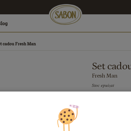
Blog
et cadou Fresh Man
Set cado
Fresh Man
Stoc epuizat
263.00
lei
Preț cu Royal Pas
Dacă aveţi card Ro
de reducerile exclu
În caz contrar, put