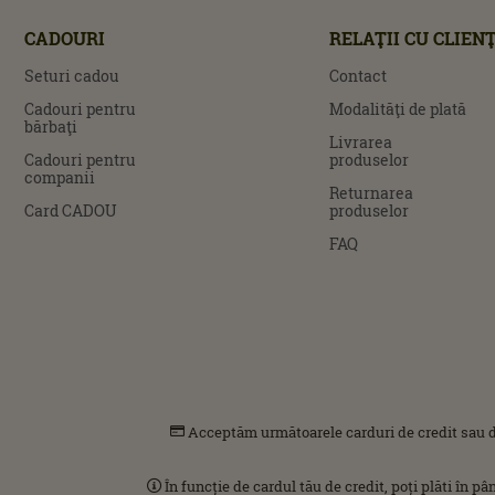
CADOURI
RELAŢII CU CLIENŢ
Seturi cadou
Contact
Cadouri pentru
Modalităţi de plată
bărbaţi
Livrarea
Cadouri pentru
produselor
companii
Returnarea
Card CADOU
produselor
FAQ
Acceptăm următoarele carduri de credit sau d
În funcție de cardul tău de credit, poți plăti în p