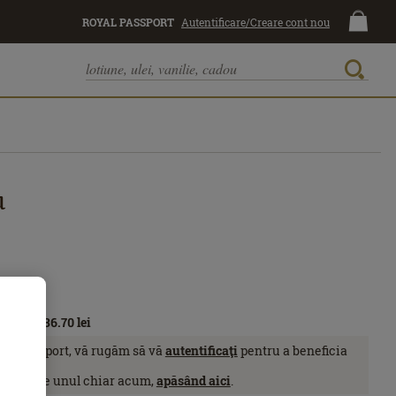
ROYAL PASSPORT
Autentificare/Creare cont nou
u
sport:
236.70
lei
yal Passport, vă rugăm să vă
autentificaţi
pentru a beneficia
sive.
eţi obţine unul chiar acum,
apăsând aici
.