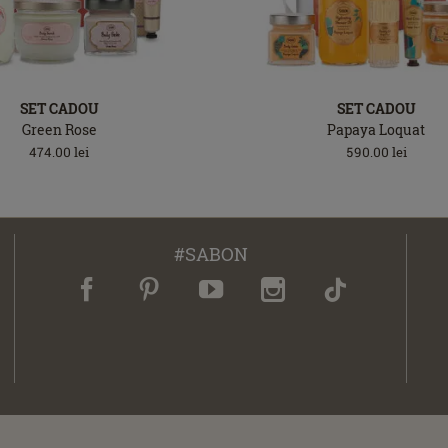
SET CADOU
SET CADOU
Green Rose
Papaya Loquat
474.00
lei
590.00
lei
#SABON