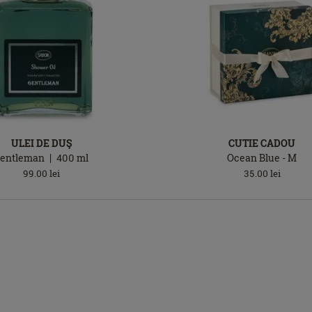
ULEI DE DUŞ
CUTIE CADOU
entleman
400
ml
Ocean Blue - M
99.00
lei
35.00
lei