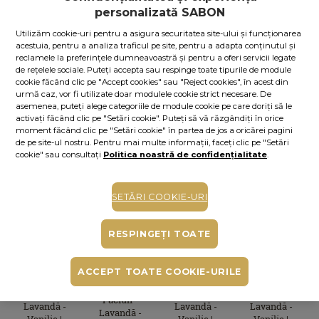
personalizată SABON
Dacă aveţi card Royal Passport, vă rugăm să vă
autentificaţi
pentru a beneficia de reducerile exclusive.
Utilizăm cookie-uri pentru a asigura securitatea site-ului și funcționarea
În caz contrar, puteţi obţine unul chiar acum,
apăsând aici
.
acestuia, pentru a analiza traficul pe site, pentru a adapta conținutul și
reclamele la preferințele dumneavoastră și pentru a oferi servicii legate
64.50
lei
per 100 ml
de rețelele sociale. Puteți accepta sau respinge toate tipurile de module
cookie făcând clic pe "Accept cookies" sau "Reject cookies", în acest din
În stoc
Cod produs: 11768S
urmă caz, vor fi utilizate doar modulele cookie strict necesare. De
asemenea, puteți alege categoriile de module cookie pe care doriți să le
ADAUGĂ ÎN COŞ
activați făcând clic pe "Setări cookie". Puteți să vă răzgândiți în orice
moment făcând clic pe "Setări cookie" în partea de jos a oricărei pagini
de pe site-ul nostru. Pentru mai multe informații, faceți clic pe "Setări
cookie" sau consultați
Politica noastră de confidențialitate
.
COMPLETE YOUR PLEASURE
SETĂRI COOKIE-URI
RESPINGEȚI TOATE
LAPTE DE
SCRUB
CREMĂ DE
AROMĂ DE
+
+
+
ACCEPT TOATE COOKIE-URILE
CORP - TUB
PENTRU
CORP PET
CAMERĂ
CORP
Paciuli -
Paciuli -
Paciuli -
Paciuli -
Lavandă -
Lavandă -
Lavandă -
Lavandă -
Vanilie |
Vanilie |
Vanilie |