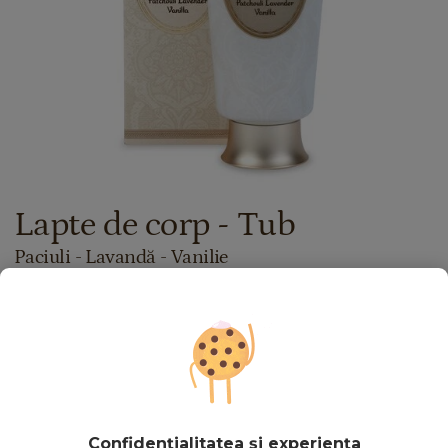
Lapte de corp - Tub
Paciuli - Lavandă - Vanilie
Vezi recenziile (3)
Vezi cadouri cu acest produs
129.00
lei
200
ml
Preț cu Royal Passport:
116.10
lei
Confidențialitatea și experiența