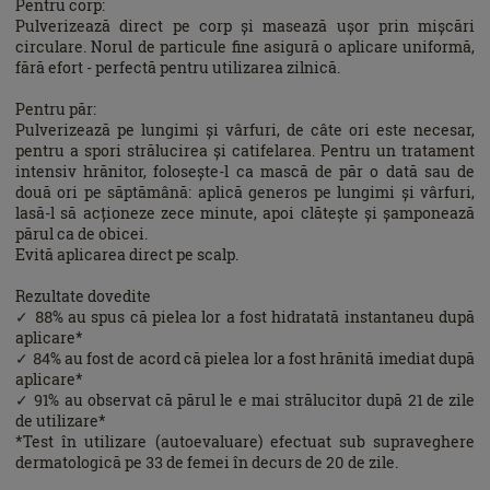
Pentru corp:
Pulverizează direct pe corp și masează ușor prin mișcări
circulare. Norul de particule fine asigură o aplicare uniformă,
fără efort - perfectă pentru utilizarea zilnică.
Pentru păr:
Pulverizează pe lungimi și vârfuri, de câte ori este necesar,
pentru a spori strălucirea și catifelarea. Pentru un tratament
intensiv hrănitor, folosește-l ca mască de păr o dată sau de
două ori pe săptămână: aplică generos pe lungimi și vârfuri,
lasă-l să acționeze zece minute, apoi clătește și șamponează
părul ca de obicei.
Evită aplicarea direct pe scalp.
Rezultate dovedite
✓ 88% au spus că pielea lor a fost hidratată instantaneu după
aplicare*
✓ 84% au fost de acord că pielea lor a fost hrănită imediat după
aplicare*
✓ 91% au observat că părul le e mai strălucitor după 21 de zile
de utilizare*
*Test în utilizare (autoevaluare) efectuat sub supraveghere
dermatologică pe 33 de femei în decurs de 20 de zile.