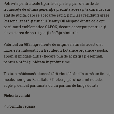
Potrivite pentru toate tipurile de piele și păr, uleiurile de
frumusețe de ultimă generație prezintă aceeași textură uscată
atat de iubită, care se absoarbe rapid și nu lasă reziduuri grase.
Personalizează-ți ritualul Beauty Oil alegând dintre cele opt
parfumuri emblematice SABON, fiecare conceput pentru a-ți
eleva starea de spirit și a-ți răsfăța simțurile.
Fabricat cu 95% ingrediente de origine naturală, acest ulei
luxos este îmbogățit cu trei uleiuri botanice organice - jojoba,
argan și migdale dulci - fiecare plin de acizi grași esențiali,
pentru a hrăni și hidrata în profunzime.
Textura mătăsoasă alunecă fără efort, lăsând în urmă un finisaj
moale, non-gras. Rezultatul? Pielea și părul se simt netede,
suple și delicat parfumate cu un parfum de lungă durată.
Pielea ta va iubi
✓ Formula vegană