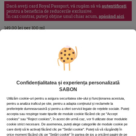
Dacă aveţi card Royal Passport, vă rugăm să vă
autentificaţi
pentru a beneficia de reducerile exclusive.
În caz contrar, puteţi obţine unul chiar acum,
apăsând aici
.
149.00
lei
per 100 ml
În stoc
Cod produs: 11913S
ADAUGĂ ÎN COŞ
Cumperi acum, plătești mai târziu
Până la 6 rate fără dobândă
În funcție de cardul tău de credit, poți plăti în până la 6 rate alegând
Confidențialitatea și experiența personalizată
varianta potrivită direct pe pagina procesatorului de plăți PayU.
Află mai
SABON
mult
Utilizăm cookie-uri pentru a asigura securitatea site-ului și funcționarea acestuia,
Ridicare gratuită din magazine
pentru a analiza traficul pe site, pentru a adapta conținutul și reclamele la
preferințele dumneavoastră și pentru a oferi servicii legate de rețelele sociale. Puteți
Livrare prin curier: 15 lei (GRATIS pentru comenzi peste 230 lei)
accepta sau respinge toate tipurile de module cookie făcând clic pe "Accept
cookies" sau "Reject cookies", în acest din urmă caz, vor fi utilizate doar modulele
cookie strict necesare. De asemenea, puteți alege categoriile de module cookie pe
care doriți să le activați făcând clic pe "Setări cookie". Puteți să vă răzgândiți în
• Livrare la Easybox: 10 lei (GRATIS pentru comenzi peste 230 lei)
orice moment făcând clic pe "Setări cookie" în partea de jos a oricărei pagini de pe