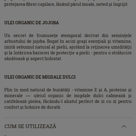
protejarea fibrei capilare, lăsând părul moale, neted și îngrijit.
ULEI ORGANIC DE JOJOBA
Un secret de frumusețe atemporal derivat din semințele
arbustului de jojoba. Bogat în acizi grași esențiali și vitamine,
imită sebumul natural al pielii, ajutând la reținerea umidității
și la întărirea barierei de protecție a pielii - pentru o strălucire
sănătoasă și aspect hidratat.
ULEI ORGANIC DE MIGDALE DULCI
Plin în mod natural de bunătăți - vitamine E și A, proteine ​​și
minerale — uleiul organic de migdale dulci calmează și
catifelează pielea, făcându-l aliatul perfect de zi cu zi pentru
confort și hrănire de durată.
CUM SE UTILIZEAZĂ