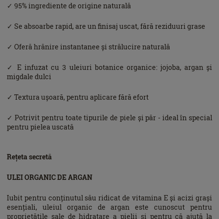
✓ 95% ingrediente de origine naturală
✓ Se absoarbe rapid, are un finisaj uscat, fără reziduuri grase
✓ Oferă hrănire instantanee și strălucire naturală
✓ E infuzat cu 3 uleiuri botanice organice: jojoba, argan și
migdale dulci
✓ Textura ușoară, pentru aplicare fără efort
✓ Potrivit pentru toate tipurile de piele și păr - ideal în special
pentru pielea uscată
Rețeta secretă
ULEI ORGANIC DE ARGAN
Iubit pentru conținutul său ridicat de vitamina E și acizi grași
esențiali, uleiul organic de argan este cunoscut pentru
proprietățile sale de hidratare a pielii și pentru că ajută la