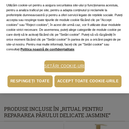
Utilizăm cookie-uri pentru a asigura securitatea site-ului și funcționarea acestuia,
ADAUGĂ ÎN COŞ
pentru a analiza traficul pe site, pentru a adapta conținutul și reclamele la
preferințele dumneavoastră și pentru a oferi servicii legate de rețelele sociale. Puteți
accepta sau respinge toate tipurile de module cookie făcând clic pe "Accept
Cumperi acum, plătești mai târziu
cookies" sau "Reject cookies", în acest din urmă caz, vor fi utilizate doar modulele
cookie strict necesare. De asemenea, puteți alege categoriile de module cookie pe
Până la 6 rate fără dobândă
care doriți să le activați făcând clic pe "Setări cookie". Puteți să vă răzgândiți în
În funcție de cardul tău de credit, poți plăti în până la 6 rate alegând
orice moment făcând clic pe "Setări cookie" în partea de jos a oricărei pagini de pe
varianta potrivită direct pe pagina procesatorului de plăți PayU.
Află mai
site-ul nostru. Pentru mai multe informații, faceți clic pe "Setări cookie" sau
mult
consultați
Politica noastră de confidențialitate
.
Ridicare gratuită din magazine
SETĂRI COOKIE-URI
Livrare prin curier: 15 lei (GRATIS pentru comenzi peste 230 lei)
RESPINGEȚI TOATE
ACCEPT TOATE COOKIE-URILE
• Livrare la Easybox: 10 lei (GRATIS pentru comenzi peste 230 lei)
PRODUSE INCLUSE ÎN „RITUAL PENTRU
REPARAREA PĂRULUI DELICATE JASMINE“