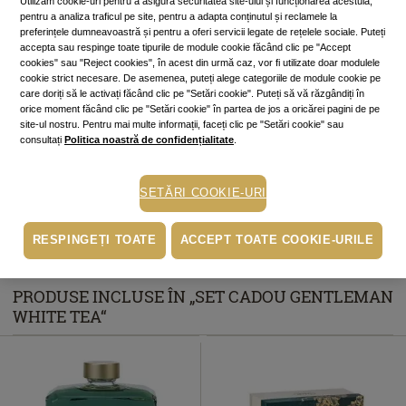
Utilizăm cookie-uri pentru a asigura securitatea site-ului și funcționarea acestuia,
pentru a analiza traficul pe site, pentru a adapta conținutul și reclamele la
ALERTĂ STOC
preferințele dumneavoastră și pentru a oferi servicii legate de rețelele sociale. Puteți
accepta sau respinge toate tipurile de module cookie făcând clic pe "Accept
Alertă stoc
cookies" sau "Reject cookies", în acest din urmă caz, vor fi utilizate doar modulele
Adaugă produsul în lista de alerte de stoc din contul tău și îți vom trimite un
cookie strict necesare. De asemenea, puteți alege categoriile de module cookie pe
care doriți să le activați făcând clic pe "Setări cookie". Puteți să vă răzgândiți în
mesaj când produsul va fi disponibil.
Adaugă alertă
orice moment făcând clic pe "Setări cookie" în partea de jos a oricărei pagini de pe
site-ul nostru. Pentru mai multe informații, faceți clic pe "Setări cookie" sau
Cumperi acum, plătești mai târziu
consultați
Politica noastră de confidențialitate
.
Până la 6 rate fără dobândă
În funcție de cardul tău de credit, poți plăti în până la 6 rate alegând
varianta potrivită direct pe pagina procesatorului de plăți PayU.
Află mai
SETĂRI COOKIE-URI
mult
Ridicare gratuită din magazine
RESPINGEȚI TOATE
ACCEPT TOATE COOKIE-URILE
PRODUSE INCLUSE ÎN „SET CADOU GENTLEMAN
WHITE TEA“