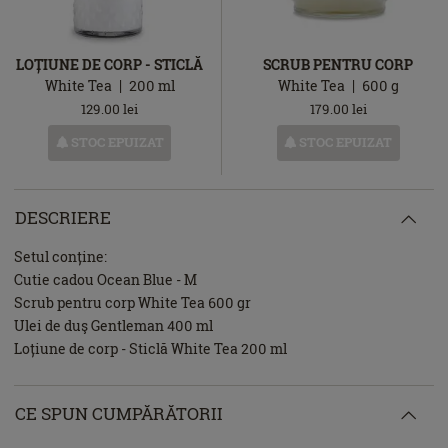
LOȚIUNE DE CORP - STICLĂ
SCRUB PENTRU CORP
White Tea
200
ml
White Tea
600
g
129.00
lei
179.00
lei
STOC EPUIZAT
STOC EPUIZAT
DESCRIERE
Setul conține:
Cutie cadou Ocean Blue - M
Scrub pentru corp White Tea 600 gr
Ulei de duş Gentleman 400 ml
Loțiune de corp - Sticlă White Tea 200 ml
CE SPUN CUMPĂRĂTORII