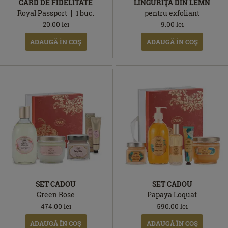
CARD DE FIDELITATE
LINGURIŢĂ DIN LEMN
Royal Passport
1
buc.
pentru exfoliant
20.00
lei
9.00
lei
ADAUGĂ ÎN COŞ
ADAUGĂ ÎN COŞ
SET CADOU
SET CADOU
Green Rose
Papaya Loquat
474.00
lei
590.00
lei
ADAUGĂ ÎN COŞ
ADAUGĂ ÎN COŞ