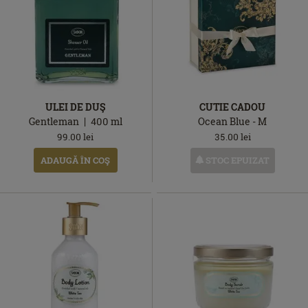
ULEI DE DUŞ
CUTIE CADOU
Gentleman
400
ml
Ocean Blue - M
99.00
lei
35.00
lei
STOC EPUIZAT
ADAUGĂ ÎN COŞ