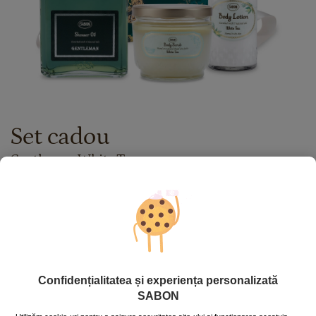
Set cadou
Gentleman White Tea
Stoc epuizat
442.00
lei
Preț cu Royal Passport:
353.60
lei
Dacă aveţi card Royal Passport, vă rugăm să vă
autentificaţi
pentru a beneficia de reducerile exclusive.
În caz contrar, puteţi obţine unul chiar acum,
apăsând aici
.
Confidențialitatea și experiența personalizată
SABON
Stoc epuizat
Cod produs: BODYRIT_WHT