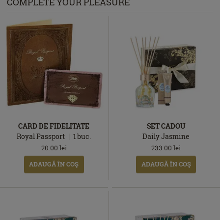
COMPLETE YOUR PLEASURE
CARD DE FIDELITATE
SET CADOU
Royal Passport
1
buc.
Daily Jasmine
20.00
lei
233.00
lei
ADAUGĂ ÎN COŞ
ADAUGĂ ÎN COŞ