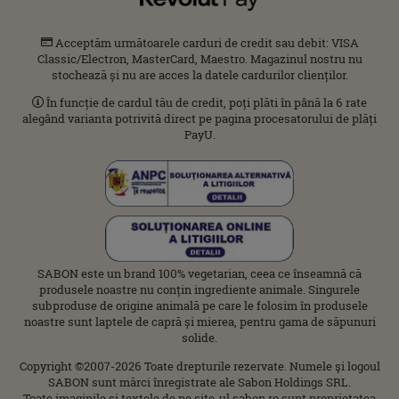
Acceptăm următoarele carduri de credit sau debit: VISA
Classic/Electron, MasterCard, Maestro. Magazinul nostru nu
stochează și nu are acces la datele cardurilor clienților.
În funcție de cardul tău de credit, poți plăti în până la 6 rate
alegând varianta potrivită direct pe pagina procesatorului de plăți
PayU.
SABON este un brand 100% vegetarian, ceea ce înseamnă că
produsele noastre nu conțin ingrediente animale. Singurele
subproduse de origine animală pe care le folosim în produsele
noastre sunt laptele de capră și mierea, pentru gama de săpunuri
solide.
Copyright ©2007-2026 Toate drepturile rezervate. Numele şi logoul
SABON sunt mărci înregistrate ale Sabon Holdings SRL.
Toate imaginile şi textele de pe site-ul sabon.ro sunt proprietatea