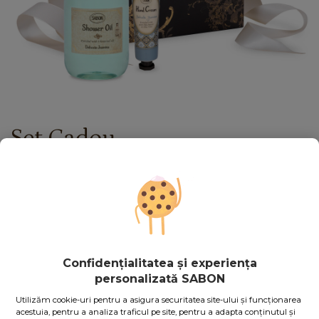
Set Cadou
Blissful Jasmine
Stoc epuizat
146.00
lei
Preț cu Royal Passport:
131.40
lei
Dacă aveţi card Royal Passport, vă rugăm să vă
autentificaţi
Confidențialitatea și experiența
pentru a beneficia de reducerile exclusive.
personalizată SABON
În caz contrar, puteţi obţine unul chiar acum,
apăsând aici
.
Utilizăm cookie-uri pentru a asigura securitatea site-ului și funcționarea
Stoc epuizat
Cod produs: 10926DLJ
acestuia, pentru a analiza traficul pe site, pentru a adapta conținutul și