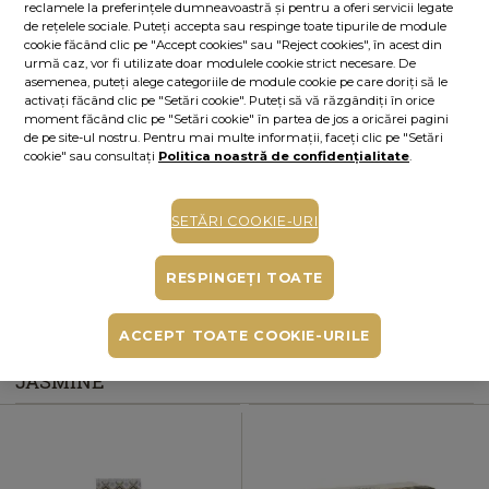
reclamele la preferințele dumneavoastră și pentru a oferi servicii legate
de rețelele sociale. Puteți accepta sau respinge toate tipurile de module
ALERTĂ STOC
cookie făcând clic pe "Accept cookies" sau "Reject cookies", în acest din
urmă caz, vor fi utilizate doar modulele cookie strict necesare. De
Alertă stoc
asemenea, puteți alege categoriile de module cookie pe care doriți să le
Adaugă produsul în lista de alerte de stoc din contul tău și îți vom trimite un
activați făcând clic pe "Setări cookie". Puteți să vă răzgândiți în orice
mesaj când produsul va fi disponibil.
Adaugă alertă
moment făcând clic pe "Setări cookie" în partea de jos a oricărei pagini
de pe site-ul nostru. Pentru mai multe informații, faceți clic pe "Setări
Cumperi acum, plătești mai târziu
cookie" sau consultați
Politica noastră de confidențialitate
.
Până la 6 rate fără dobândă
În funcție de cardul tău de credit, poți plăti în până la 6 rate alegând
SETĂRI COOKIE-URI
varianta potrivită direct pe pagina procesatorului de plăți PayU.
Află mai
mult
RESPINGEȚI TOATE
Ridicare gratuită din magazine
ACCEPT TOATE COOKIE-URILE
PRODUSE INCLUSE ÎN „SET CADOU BLISSFUL
JASMINE“