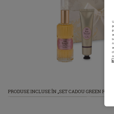
U
p
p
a
s
n
a
c
m
c
PRODUSE INCLUSE ÎN „SET CADOU GREEN ROS