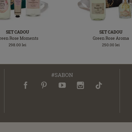
SET CADOU
SET CADOU
reen Rose Moments
Green Rose Aroma
298.00
lei
250.00
lei
#SABON