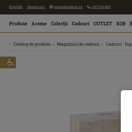
English
Despre noi
suport@sabon.ro
0377101455
Produse
Arome
Colecţii
Cadouri
OUTLET
B2B
Catalog de produse
Magazinul de cadouri
Cadouri - Îng