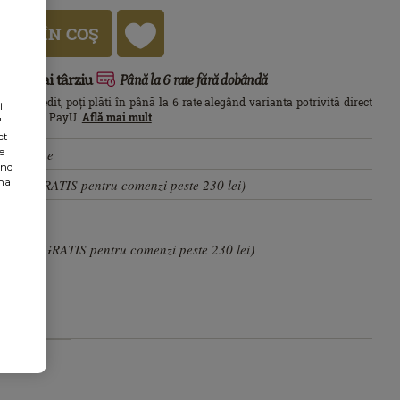
UGĂ ÎN COŞ
ești mai târziu
Până la 6 rate fără dobândă
ău de credit, poți plăti în până la 6 rate alegând varianta potrivită direct
i
i de plăți PayU.
Află mai mult
"
ct
n magazine
e
ând
mai
15 lei (GRATIS pentru comenzi peste 230 lei)
 10 lei (GRATIS pentru comenzi peste 230 lei)