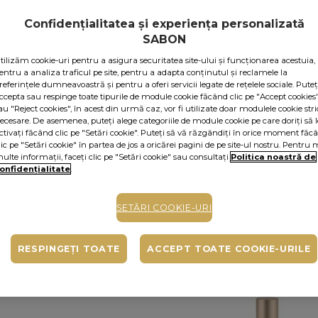
Confidențialitatea și experiența personalizată
ADA
SABON
tilizăm cookie-uri pentru a asigura securitatea site-ului și funcționarea acestuia,
Cumperi acum, plăt
entru a analiza traficul pe site, pentru a adapta conținutul și reclamele la
În funcție de cardul t
referințele dumneavoastră și pentru a oferi servicii legate de rețelele sociale. Puteț
pe pagina procesatorulu
ccepta sau respinge toate tipurile de module cookie făcând clic pe "Accept cookies
au "Reject cookies", în acest din urmă caz, vor fi utilizate doar modulele cookie stri
Ridicare gratuită di
ecesare. De asemenea, puteți alege categoriile de module cookie pe care doriți să l
ctivați făcând clic pe "Setări cookie". Puteți să vă răzgândiți în orice moment făc
lic pe "Setări cookie" în partea de jos a oricărei pagini de pe site-ul nostru. Pentru 
Livrare prin curier: 
ulte informații, faceți clic pe "Setări cookie" sau consultați
Politica noastră de
onfidențialitate
.
• Livrare la Easybox:
SETĂRI COOKIE-URI
RESPINGEȚI TOATE
ACCEPT TOATE COOKIE-URILE
E MOMENT“