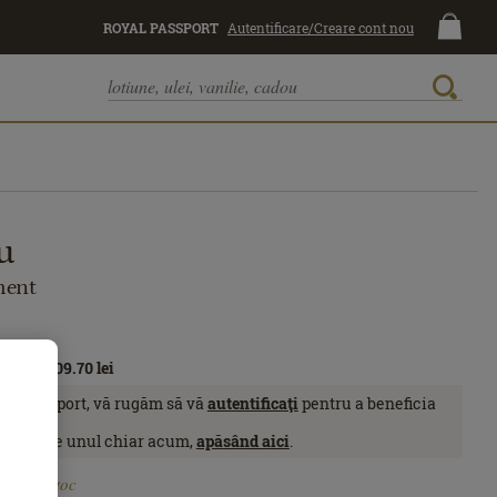
ROYAL PASSPORT
Autentificare/Creare cont nou
u
ment
sport:
209.70
lei
yal Passport, vă rugăm să vă
autentificaţi
pentru a beneficia
sive.
eţi obţine unul chiar acum,
apăsând aici
.
În stoc
RN02