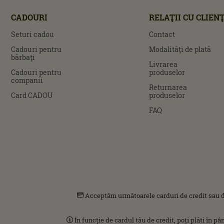
CADOURI
RELAŢII CU CLIENŢ
Seturi cadou
Contact
Cadouri pentru
Modalităţi de plată
bărbaţi
Livrarea
Cadouri pentru
produselor
companii
Returnarea
Card CADOU
produselor
FAQ
Acceptăm următoarele carduri de credit sau d
În funcție de cardul tău de credit, poți plăti în p