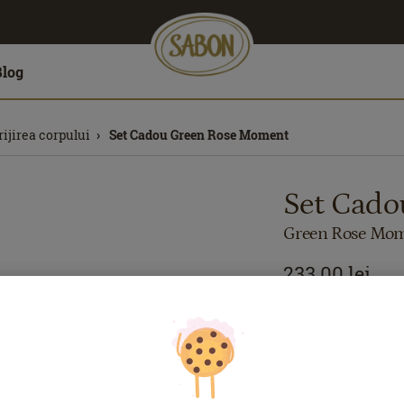
Blog
rijirea corpului
Set Cadou Green Rose Moment
Set Cado
Green Rose Mo
233.00
lei
Preț cu Royal Pas
Dacă aveţi card Ro
de reducerile exclu
În caz contrar, put
Cod produs: GR