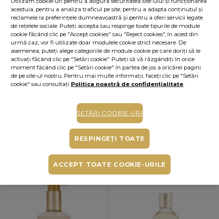
ALERTĂ STOC
Utilizăm cookie-uri pentru a asigura securitatea site-ului și funcționarea
acestuia, pentru a analiza traficul pe site, pentru a adapta conținutul și
reclamele la preferințele dumneavoastră și pentru a oferi servicii legate
Alertă stoc
de rețelele sociale. Puteți accepta sau respinge toate tipurile de module
Adaugă produsul în lista de alerte de stoc din contul tău și îți vom trimite un
cookie făcând clic pe "Accept cookies" sau "Reject cookies", în acest din
mesaj când produsul va fi disponibil.
Adaugă alertă
urmă caz, vor fi utilizate doar modulele cookie strict necesare. De
asemenea, puteți alege categoriile de module cookie pe care doriți să le
Cumperi acum, plătești mai târziu
activați făcând clic pe "Setări cookie". Puteți să vă răzgândiți în orice
Până la 6 rate fără dobândă
moment făcând clic pe "Setări cookie" în partea de jos a oricărei pagini
În funcție de cardul tău de credit, poți plăti în până la 6 rate alegând
de pe site-ul nostru. Pentru mai multe informații, faceți clic pe "Setări
varianta potrivită direct pe pagina procesatorului de plăți PayU.
Află mai
cookie" sau consultați
Politica noastră de confidențialitate
.
mult
Ridicare gratuită din magazine
SETĂRI COOKIE-URI
RESPINGEȚI TOATE
PRODUSE INCLUSE ÎN „SET CADOU PURE
PATCHOULI“
ACCEPT TOATE COOKIE-URILE