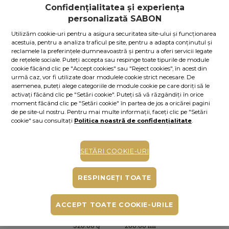
Dacă aveţi card Royal Passport, vă rugăm să vă
autentificaţi
Confidențialitatea și experiența
pentru a beneficia de reducerile exclusive.
În caz contrar, puteţi obţine unul chiar acum,
apăsând aici
.
personalizată SABON
Utilizăm cookie-uri pentru a asigura securitatea site-ului și funcționarea
24.00
lei
per 100 ml
acestuia, pentru a analiza traficul pe site, pentru a adapta conținutul și
reclamele la preferințele dumneavoastră și pentru a oferi servicii legate
În stoc
Cod produs: 12055S
de rețelele sociale. Puteți accepta sau respinge toate tipurile de module
cookie făcând clic pe "Accept cookies" sau "Reject cookies", în acest din
ADAUGĂ ÎN COŞ
urmă caz, vor fi utilizate doar modulele cookie strict necesare. De
asemenea, puteți alege categoriile de module cookie pe care doriți să le
activați făcând clic pe "Setări cookie". Puteți să vă răzgândiți în orice
COMPLETE YOUR PLEASURE
moment făcând clic pe "Setări cookie" în partea de jos a oricărei pagini
de pe site-ul nostru. Pentru mai multe informații, faceți clic pe "Setări
cookie" sau consultați
Politica noastră de confidențialitate
.
SETĂRI COOKIE-URI
RESPINGEȚI TOATE
ULEI DE DUŞ
SCRUB
COOLING
MINI CREMĂ
+
+
+
PENTRU
BODY ＆
DE MÂINI
Papaya
CORP
HAND
Papaya
ACCEPT TOATE COOKIE-URILE
Loquat |
Papaya
GELEE
Loquat | 30.00
300.00 ml
Loquat |
Loquat |
ml
320.00 g
200.00 ml