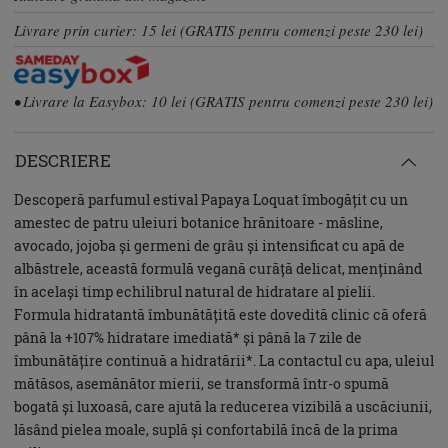
Livrare prin curier: 15 lei (GRATIS pentru comenzi peste 230 lei)
• Livrare la Easybox: 10 lei (GRATIS pentru comenzi peste 230 lei)
DESCRIERE
Descoperă parfumul estival Papaya Loquat îmbogățit cu un
amestec de patru uleiuri botanice hrănitoare - măsline,
avocado, jojoba și germeni de grâu și intensificat cu apă de
albăstrele, această formulă vegană curăță delicat, menținând
în același timp echilibrul natural de hidratare al pielii.
Formula hidratantă îmbunătățită este dovedită clinic că oferă
până la +107% hidratare imediată* și până la 7 zile de
îmbunătățire continuă a hidratării*. La contactul cu apa, uleiul
mătăsos, asemănător mierii, se transformă într-o spumă
bogată și luxoasă, care ajută la reducerea vizibilă a uscăciunii,
lăsând pielea moale, suplă și confortabilă încă de la prima