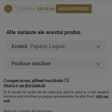
375.00 lei
ADAUGĂ BUNDLE
Total price:
Alte variante ale acestui produs
Aromă:
Papaya Loquat
Produse similare
Cumperi acum, plătești mai târziu
Până la 6 rate fără dobândă
În funcție de cardul tău de credit, poți plăti în până la 6 rate alegând
varianta potrivită direct pe pagina procesatorului de plăți PayU.
Află mai
mult
Ridicare gratuită din magazine