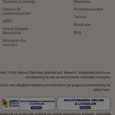
Termeni şi condiţii
Magazine
Politica de
Povestea noastră
confidențialitate
Cariere
ANPC
Hartă site
Online Dispute
Blog
Resolution
Retragere din
contract
ebit: VISA Classic/Electron, MasterCard, Maestro. Magazinul nostru nu
stochează și nu are acces la datele cardurilor clienților.
ână la 6 rate alegând varianta potrivită direct pe pagina procesatorului de
plăți PayU.
nseamnă că produsele noastre nu conțin ingrediente animale. Singurele