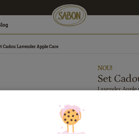
Blog
t Cadou Lavender Apple Care
NOU!
Set Cado
Lavender Apple 
302.00
lei
Preț cu Royal Pas
Dacă aveţi card Ro
de reducerile exclu
În caz contrar, put