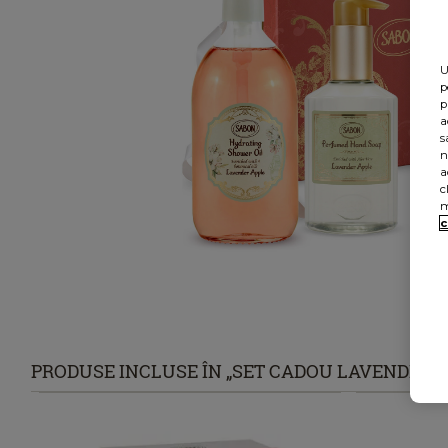
U
p
p
a
s
n
a
c
m
c
PRODUSE INCLUSE ÎN „SET CADOU LAVENDER A