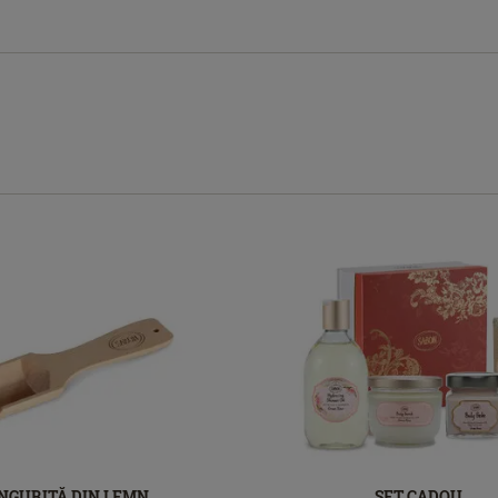
INGURIŢĂ DIN LEMN
SET CADOU