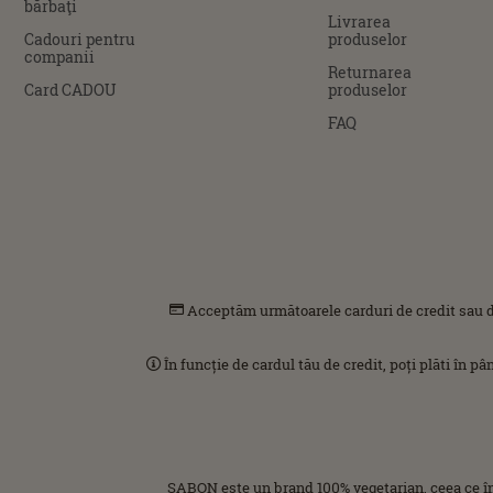
bărbaţi
Livrarea
Cadouri pentru
produselor
companii
Returnarea
Card CADOU
produselor
FAQ
Acceptăm următoarele carduri de credit sau d
În funcție de cardul tău de credit, poți plăti în p
SABON este un brand 100% vegetarian, ceea ce î