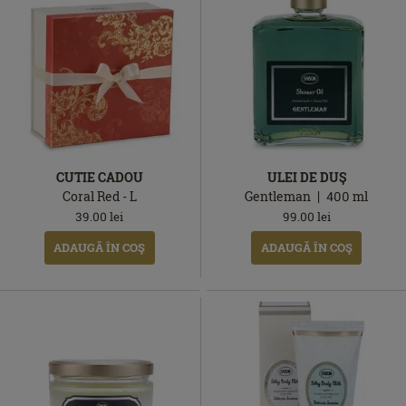
CUTIE CADOU
ULEI DE DUŞ
Coral Red - L
Gentleman
400
ml
39.00
lei
99.00
lei
ADAUGĂ ÎN COŞ
ADAUGĂ ÎN COŞ