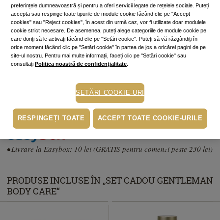
preferințele dumneavoastră și pentru a oferi servicii legate de rețelele sociale. Puteți
ADAUGĂ ÎN COŞ
accepta sau respinge toate tipurile de module cookie făcând clic pe "Accept
cookies" sau "Reject cookies", în acest din urmă caz, vor fi utilizate doar modulele
cookie strict necesare. De asemenea, puteți alege categoriile de module cookie pe
Cumperi acum, plătești mai târziu
care doriți să le activați făcând clic pe "Setări cookie". Puteți să vă răzgândiți în
Până la 6 rate fără dobândă
orice moment făcând clic pe "Setări cookie" în partea de jos a oricărei pagini de pe
site-ul nostru. Pentru mai multe informații, faceți clic pe "Setări cookie" sau
În funcție de cardul tău de credit, poți plăti în până la 6 rate alegând
consultați
Politica noastră de confidențialitate
.
varianta potrivită direct pe pagina procesatorului de plăți PayU.
Află mai
mult
SETĂRI COOKIE-URI
Ridicare gratuită din magazine
Livrare prin curier: 15 lei (GRATIS pentru comenzi peste 230 lei)
RESPINGEȚI TOATE
ACCEPT TOATE COOKIE-URILE
• Livrare la Easybox: 10 lei (GRATIS pentru comenzi peste 230 lei)
PRODUSE INCLUSE ÎN „SET CADOU GENTLEMAN
BODY CARE“