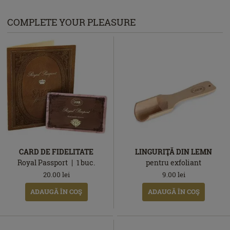
COMPLETE YOUR PLEASURE
CARD DE FIDELITATE
LINGURIŢĂ DIN LEMN
Royal Passport
1
buc.
pentru exfoliant
20.00
lei
9.00
lei
ADAUGĂ ÎN COŞ
ADAUGĂ ÎN COŞ