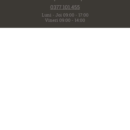
0377.101.455
Luni - Joi 09:00 - 17:00
Vineri 09:00 - 14:00
Contact
Magazine SABON
#SABON