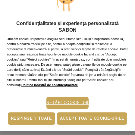
Confidențialitatea și experiența personalizată
SABON
Utilizăm cookie-uri pentru a asigura securitatea site-ului și funcționarea acestuia,
pentru a analiza traficul pe site, pentru a adapta conținutul și reclamele la
preferințele dumneavoastră și pentru a oferi servicii legate de rețelele sociale. Puteți
accepta sau respinge toate tipurile de module cookie făcând clic pe "Accept
cookies" sau "Reject cookies", în acest din urmă caz, vor fi utilizate doar modulele
cookie strict necesare. De asemenea, puteți alege categoriile de module cookie pe
care doriți să le activați făcând clic pe "Setări cookie". Puteți să vă răzgândiți în
orice moment făcând clic pe "Setări cookie" în partea de jos a oricărei pagini de pe
site-ul nostru. Pentru mai multe informații, faceți clic pe "Setări cookie" sau
consultați
Politica noastră de confidențialitate
.
SETĂRI COOKIE-URI
RESPINGEȚI TOATE
ACCEPT TOATE COOKIE-URILE