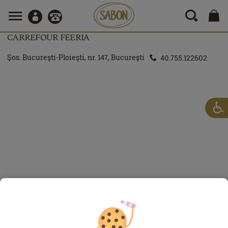
CARREFOUR FEERIA
Şos. Bucureşti-Ploieşti, nr. 147, Bucureşti
40.755.122602