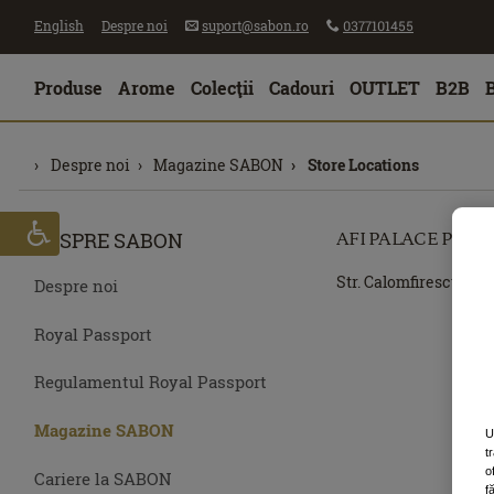
English
Despre noi
suport@sabon.ro
0377101455
Produse
Arome
Colecţii
Cadouri
OUTLET
B2B
Despre noi
Magazine SABON
Store Locations
DESPRE SABON
AFI PALACE PLOIE
Str. Calomfirescu, nr.2
Despre noi
Royal Passport
Regulamentul Royal Passport
Magazine SABON
U
t
o
Cariere la SABON
f