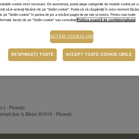
odulele cookie strict necesare. De asemenea, puteți alege categoriile de module cookie pe c
oriți să le activați făcând clic pe "Setări cookie". Puteți să vă răzgândiți în orice moment făcân
lic pe "Setări cookie" în partea de jos a oricărei pagini de pe site-ul nostru. Pentru mai multe
nformații, faceți clic pe "Setări cookie" sau consultați
Politica noastră de confidențialitate
.
SETĂRI COOKIE-URI
RESPINGEȚI TOATE
ACCEPT TOATE COOKIE-URILE
r.2 - Ploieşti
iești km. 6, Blejoi 107070 - Ploieşti