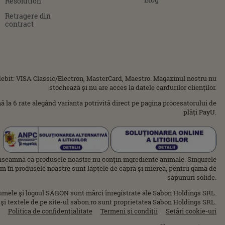
Resolution
Retragere din
contract
ebit: VISA Classic/Electron, MasterCard, Maestro. Magazinul nostru nu
stochează și nu are acces la datele cardurilor clienților.
ână la 6 rate alegând varianta potrivită direct pe pagina procesatorului de
plăți PayU.
nseamnă că produsele noastre nu conțin ingrediente animale. Singurele
im în produsele noastre sunt laptele de capră și mierea, pentru gama de
săpunuri solide.
umele şi logoul SABON sunt mărci înregistrate ale Sabon Holdings SRL.
 şi textele de pe site-ul sabon.ro sunt proprietatea Sabon Holdings SRL.
Politica de confidenţialitate
Termeni şi condiţii
Setări cookie-uri