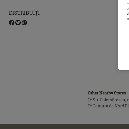
m
d
DISTRIBUIŢI
c
i
Other Nearby Stores
Str. Calomfirescu, n
Centura de Nord Plo