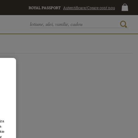
ROYAL PASSPORT
Autentificare/Creare cont nou
iza
a
okie
ar