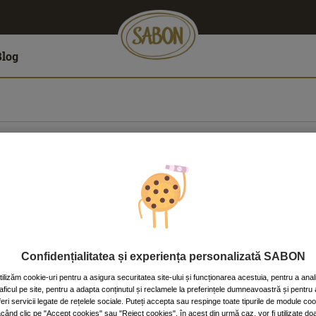
Blog
ŞTI
, Ploieşti
40.756.207834
Confidențialitatea și experiența personalizată SABON
tilizăm cookie-uri pentru a asigura securitatea site-ului și funcționarea acestuia, pentru a anal
raficul pe site, pentru a adapta conținutul și reclamele la preferințele dumneavoastră și pentru 
feri servicii legate de rețelele sociale. Puteți accepta sau respinge toate tipurile de module co
ăcând clic pe "Accept cookies" sau "Reject cookies", în acest din urmă caz, vor fi utilizate do