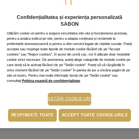
Confidențialitatea și experiența personalizată
SABON
Utilizăm cookie-uri pentru a asigura securitatea site-ului și funcționarea acestuia,
pentru a analiza traficul pe site, pentru a adapta conținutul și reclamele la
preferințele dumneavoastră și pentru a oferi servicii legate de rețelele sociale. Puteți
accepta sau respinge toate tipurile de module cookie făcând clic pe "Accept
cookies" sau "Reject cookies", în acest din urmă caz, vor fi utilizate doar modulele
cookie strict necesare. De asemenea, puteți alege categoriile de module cookie pe
care doriți să le activați făcând clic pe "Setări cookie". Puteți să vă răzgândiți în
orice moment făcând clic pe "Setări cookie" în partea de jos a oricărei pagini de pe
site-ul nostru. Pentru mai multe informații, faceți clic pe "Setări cookie" sau
consultați
Politica noastră de confidențialitate
.
SETĂRI COOKIE-URI
RESPINGEȚI TOATE
ACCEPT TOATE COOKIE-URILE