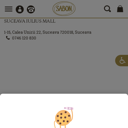
SUCEAVA IULIUS MALL
1-15, Calea Unirii 22, Suceava 720018, Suceava
‎0746 120 830