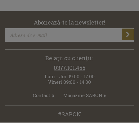
Abonează-te la newsletter!
Relaţii cu clienţii:
0377.101.455
Luni - Joi 09:00 - 17:00
Vineri 09:00 - 14:00
Contact
Magazine SABON
#SABON