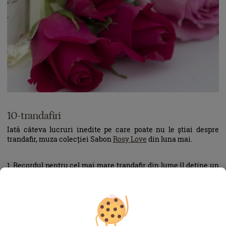
10-trandafiri
Iată câteva lucruri inedite pe care poate nu le știai despre
trandafir, muza colecției Sabon
Rosy Love
din luna mai.
1. Recordul pentru cel mai mare trandafir din lume îl deține un
uriaș roz crescut într-o seră din San Onofre, California, a cărui
a inflorescență a ajuns la dimensiunea de 84 de centimetri în
diametru. La polul opus, floarea celui mai mic trandafir din
lume, trandafirul miniatural, e cât o monedă de zece bani.