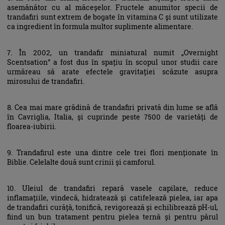
asemănător cu al măceșelor. Fructele anumitor specii de
trandafiri sunt extrem de bogate în vitamina C și sunt utilizate
ca ingredient în formula multor suplimente alimentare.
7. În 2002, un trandafir miniatural numit „Overnight
Scentsation“ a fost dus în spațiu în scopul unor studii care
urmăreau să arate efectele gravitației scăzute asupra
mirosului de trandafiri.
8. Cea mai mare grădină de trandafiri privată din lume se află
în Cavriglia, Italia, și cuprinde peste 7500 de varietăți de
floarea-iubirii.
9. Trandafirul este una dintre cele trei flori menționate în
Biblie. Celelalte două sunt crinii și camforul.
10. Uleiul de trandafiri repară vasele capilare, reduce
inflamațiile, vindecă, hidratează și catifelează pielea, iar apa
de trandafiri curăță, tonifică, revigorează și echilibrează pH-ul,
fiind un bun tratament pentru pielea ternă și pentru părul