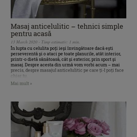
Masaj anticelulitic – tehnici simple
pentru acasă
13 March 2020 - Timp estimativ: 1 min.
În lupta cu celulita poți ieși învingătoare dacă ești
perseverentă și o ataci pe toate planurile, atât interior,
printr-o dietă sănătoasă, cât și exterior, prin sport și
masaj. Despre acesta din urmă vom vorbi acum – mai
precis, despre masajul anticelulitic pe care ți-l poți face
chiar tu.
Mai mult »