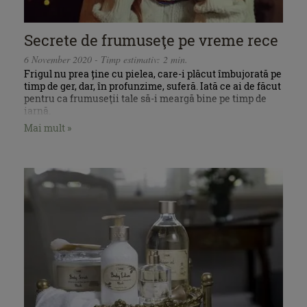
Secrete de frumuseţe pe vreme rece
6 November 2020 - Timp estimativ: 2 min.
Frigul nu prea ține cu pielea, care-i plăcut îmbujorată pe
timp de ger, dar, în profunzime, suferă. Iată ce ai de făcut
pentru ca frumuseţii tale să-i meargă bine pe timp de
iarnă.
Mai mult »