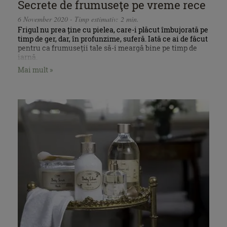
Secrete de frumuseţe pe vreme rece
6 November 2020 - Timp estimativ: 2 min.
Frigul nu prea ține cu pielea, care-i plăcut îmbujorată pe
timp de ger, dar, în profunzime, suferă. Iată ce ai de făcut
pentru ca frumuseţii tale să-i meargă bine pe timp de
iarnă.
Mai mult »