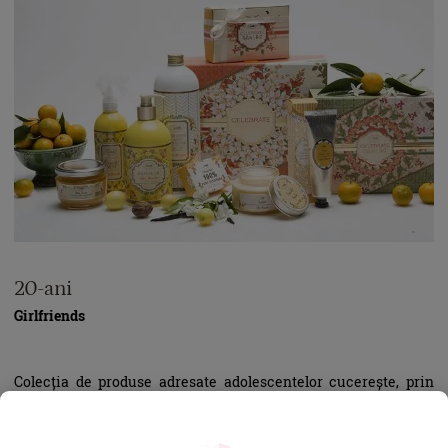
20-ani
Girlfriends
Colecția de produse adresate adolescentelor cucerește, prin
prospețimea și delicatețea sa, femeile de orice vârstă. Chiar
dacă a trecut ceva vreme de la petrecerea ta de „Sweet
Sixteen“, vei adora pudrata
gamă Girlfriends
, în special dacă