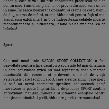
Sabon și care te va uimi prin eficacitatea produselor sale ce
conțin săruri minerale și nămol ce provin din acea zonă unică
în lume. Încearcă neapărat exfoliantul și crema de corp, uleiul
de duș, crema de mâini, crema hidratantă pentru față și mai
ales masca exfoliantă 3 în 1, ce îndepărtează celulele moarte,
recondiționează și hidratează, lăsând pielea fină-fină, ca de
bebeluș!
Sport
Cea mai nouă linie SABON, SPORT COLLECTION, a fost
dezvoltată pentru a ține pasul cu o societate tot mai dinamică,
în care activitatea fizică nu mai reprezintă doar o metodă
ocazională de recreere, ci a devenit un mod de viață.
Persoanele care fac mult sport, care aleargă zilnic, care merg
la sală au nevoi cosmetice specifice, iar această gamă
inovatoare le poate împlini.
Linia de produse SPORT
conține
antioxidanți naturali, minerale și vitamine esențiale pentru
menținerea sănătății pielii, hidratare și relaxare musculară.