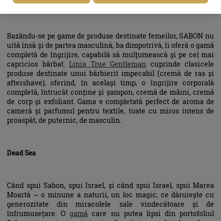
Gentleman
Bazându-se pe game de produse destinate femeilor, SABON nu
uită însă și de partea masculină, ba dimpotrivă, îi oferă o gamă
completă de îngrijire, capabilă să mulțumească și pe cel mai
capricios bărbat.
Linia True Gentleman
cuprinde clasicele
produse destinate unui bărbierit impecabil (cremă de ras și
aftershave), oferind, în același timp, o îngrijire corporală
completă, întrucât conține și șampon, cremă de mâini, cremă
de corp și exfoliant. Gama e completată perfect de aroma de
cameră și parfumul pentru textile, toate cu miros intens de
proaspăt, de puternic, de masculin.
Dead Sea
Când spui Sabon, spui Israel, și când spui Israel, spui Marea
Moartă – o minune a naturii, un loc magic, ce dăruiește cu
generozitate din miracolele sale vindecătoare și de
înfrumusețare. O
gamă
care nu putea lipsi din portofoliul