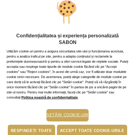
ești genul de femeie-copil, romantică, jucăușă și care vede
viața în roz. Colecția cuprinde, printre altele, șampon, cremă de
mâini, cremă de corp, apă de toaletă și aromă pentru cameră, și
te va surprinde cu notele sale dulci de caramel, fructe de
pădure, vanilie și mosc.
Confidențialitatea și experiența personalizată
SABON
Anti Ageing
Utilizăm cookie-uri pentru a asigura securitatea site-ului și funcționarea acestuia,
pentru a analiza traficul pe site, pentru a adapta conținutul și reclamele la
preferințele dumneavoastră și pentru a oferi servicii legate de rețelele sociale. Puteți
Lansată la începutul anului 2016, prima colecție de produse
accepta sau respinge toate tipurile de module cookie făcând clic pe "Accept
antirid marca Sabon și-a cucerit deja o clientelă fidelă în
cookies" sau "Reject cookies", în acest din urmă caz, vor fi utilizate doar modulele
rândul femeilor pentru care trecerea timpului are menirea să
cookie strict necesare. De asemenea, puteți alege categoriile de module cookie pe
lase urme memorabile în suflet, nu și pe chip.
Linia SABON
care doriți să le activați făcând clic pe "Setări cookie". Puteți să vă răzgândiți în
orice moment făcând clic pe "Setări cookie" în partea de jos a oricărei pagini de pe
Anti-Ageing
previne și tratează ridurile în mod revoluționar,
site-ul nostru. Pentru mai multe informații, faceți clic pe "Setări cookie" sau
prin două ingrediente extrem de active: Platinum Matrix EM şi
consultați
Politica noastră de confidențialitate
.
BONT-L Peptide. Sună SF, dar e realitate și știință pură a zilelor
noastre. Primul ingredient întărește reţeaua infrastructurală
dermică (producţia de colagen şi elastină), iar al doilea asigură
SETĂRI COOKIE-URI
o binemeritată relaxare a mușchilor faciali.
RESPINGEȚI TOATE
ACCEPT TOATE COOKIE-URILE