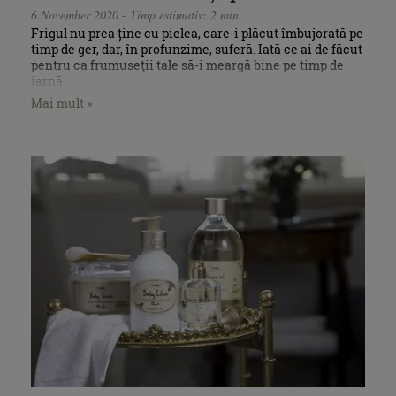
6 November 2020 - Timp estimativ: 2 min.
Frigul nu prea ține cu pielea, care-i plăcut îmbujorată pe
timp de ger, dar, în profunzime, suferă. Iată ce ai de făcut
pentru ca frumuseţii tale să-i meargă bine pe timp de
iarnă.
Mai mult »