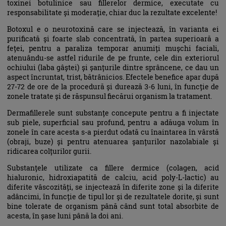
toxinei botulinice sau fillerelor dermice, executate cu
responsabilitate și moderație, chiar duc la rezultate excelente!
Botoxul e o neurotoxină care se injectează, în varianta ei
purificată și foarte slab concentrată, în partea superioară a
feței, pentru a paraliza temporar anumiți mușchi faciali,
atenuându-se astfel ridurile de pe frunte, cele din exteriorul
ochiului (laba gâștei) și șanțurile dintre sprâncene, ce dau un
aspect încruntat, trist, bătrânicios. Efectele benefice apar după
27-72 de ore de la procedură și durează 3-6 luni, în funcție de
zonele tratate și de răspunsul fiecărui organism la tratament.
Dermafillerele sunt substanțe concepute pentru a fi injectate
sub piele, superficial sau profund, pentru a adăuga volum în
zonele în care acesta s-a pierdut odată cu înaintarea în vârstă
(obraji, buze) și pentru atenuarea șanțurilor nazolabiale și
ridicarea colțurilor gurii.
Substanțele utilizate ca fillere dermice (colagen, acid
hialuronic, hidroxiapatită de calciu, acid poly-L-lactic) au
diferite vâscozități, se injectează în diferite zone și la diferite
adâncimi, în funcție de tipul lor și de rezultatele dorite, și sunt
bine tolerate de organism până când sunt total absorbite de
acesta, în șase luni până la doi ani.