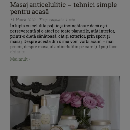
Masaj anticelulitic – tehnici simple
pentru acasă
13 March 2020 - Timp estimativ: 1 min.
În lupta cu celulita poți ieși învingătoare dacă ești
perseverentă și o ataci pe toate planurile, atât interior,
printr-o dietă sănătoasă, cât și exterior, prin sport și
masaj. Despre acesta din urmă vom vorbi acum – mai
precis, despre masajul anticelulitic pe care ți-l poți face
chiar tu.
Mai mult »