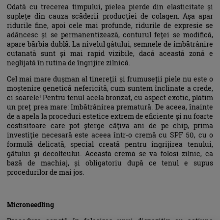
Odată cu trecerea timpului, pielea pierde din elasticitate și
suplețe din cauza scăderii producției de colagen. Așa apar
ridurile fine, apoi cele mai profunde, ridurile de expresie se
adâncesc și se permanentizează, conturul feței se modifică,
apare bărbia dublă. La nivelul gâtului, semnele de îmbătrânire
cutanată sunt și mai rapid vizibile, dacă această zonă e
neglijată în rutina de îngrijire zilnică.
Cel mai mare dușman al tinereții și frumuseții piele nu este o
moștenire genetică nefericită, cum suntem înclinate a crede,
ci soarele! Pentru tenul acela bronzat, cu aspect exotic, plătim
un preț prea mare: îmbătrânirea prematură. De aceea, înainte
de a apela la proceduri estetice extrem de eficiente și nu foarte
costisitoare care pot șterge câțiva ani de pe chip, prima
investiție necesară este aceea într-o cremă cu SPF 50, cu o
formulă delicată, special creată pentru îngrijirea tenului,
gâtului și decolteului. Această cremă se va folosi zilnic, ca
bază de machiaj, și obligatoriu după ce tenul e supus
procedurilor de mai jos.
Microneedling