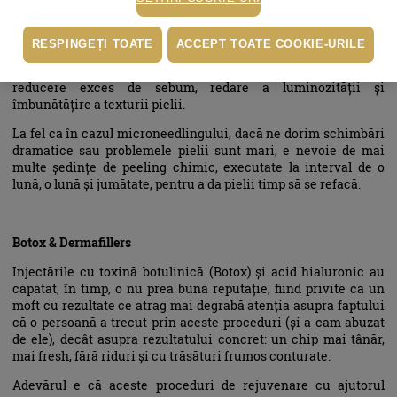
Peelingul chimic este o procedură de exfoliere a pielii prin
aplicarea controlată a unor acizi (lactic, salicilic, TCA etc.)
RESPINGEȚI TOATE
ACCEPT TOATE COOKIE-URILE
aleși în funcție de tipul de piele și de rezultate dorite:
depigmentare, atenuare până la eliminare riduri și cicatrici,
reducere exces de sebum, redare a luminozității și
îmbunătățire a texturii pielii.
La fel ca în cazul microneedlingului, dacă ne dorim schimbări
dramatice sau problemele pielii sunt mari, e nevoie de mai
multe ședințe de peeling chimic, executate la interval de o
lună, o lună și jumătate, pentru a da pielii timp să se refacă.
Botox & Dermafillers
Injectările cu toxină botulinică (Botox) și acid hialuronic au
căpătat, în timp, o nu prea bună reputație, fiind privite ca un
moft cu rezultate ce atrag mai degrabă atenția asupra faptului
că o persoană a trecut prin aceste proceduri (și a cam abuzat
de ele), decât asupra rezultatului concret: un chip mai tânăr,
mai fresh, fără riduri și cu trăsături frumos conturate.
Adevărul e că aceste proceduri de rejuvenare cu ajutorul