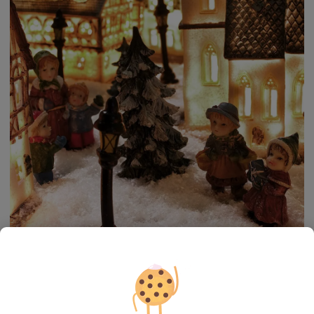
De Crăciun, unii dintre vor să zboare în țări mai calde, ca
păsările călătoare, iar alții adoră să se bucure de iarnă și de