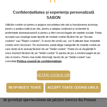
zăpadă în toată splendoarea ei. Iată câteva târguri de Crăciun
europene mai puțin celebre, în care nu vei regreta dacă ajungi.
Confidențialitatea și experiența personalizată
Primele piețe de Crăciun au apărut în Germania, în Evul
SABON
Mediu, una dintre cele mai vechi fiind cea din Dresda, care
Utilizăm cookie-uri pentru a asigura securitatea site-ului și funcționarea acestuia,
datează din 1434. Tradiția a fost preluată de mai multe orașe de
pentru a analiza traficul pe site, pentru a adapta conținutul și reclamele la
pe continentul european care devin destinații de
vacanță
în
preferințele dumneavoastră și pentru a oferi servicii legate de rețelele sociale. Puteți
perioada sărbătorilor de iarnă.
accepta sau respinge toate tipurile de module cookie făcând clic pe "Accept
cookies" sau "Reject cookies", în acest din urmă caz, vor fi utilizate doar modulele
Unele orașe sunt extrem de populare iarna și atrag milioane de
cookie strict necesare. De asemenea, puteți alege categoriile de module cookie pe
turiști dornici să se bucure de mâncare, luminițe, zăpadă și
care doriți să le activați făcând clic pe "Setări cookie". Puteți să vă răzgândiți în
plimbări cu sania. Există însă și destinații desprinse din
orice moment făcând clic pe "Setări cookie" în partea de jos a oricărei pagini de pe
povești, dar nu atât de aglomerate de Crăciun precum marile
site-ul nostru. Pentru mai multe informații, faceți clic pe "Setări cookie" sau
metropole.
consultați
Politica noastră de confidențialitate
.
Piața de Crăciun din Poznan, Polonia
SETĂRI COOKIE-URI
Este una dintre cele mai îndrăgite din Polonia, precum și una
dintre cele mai frumoase din Europa. Aranjamentele originale
RESPINGEȚI TOATE
ACCEPT TOATE COOKIE-URILE
vor fi amplasate pe Old Market Square and Plac Wolności (Piața
Libertății). Urcă în roata Ferris din Piața Libertății și bucură-te
de priveliști spectaculoase ale părților istorice din Poznań.