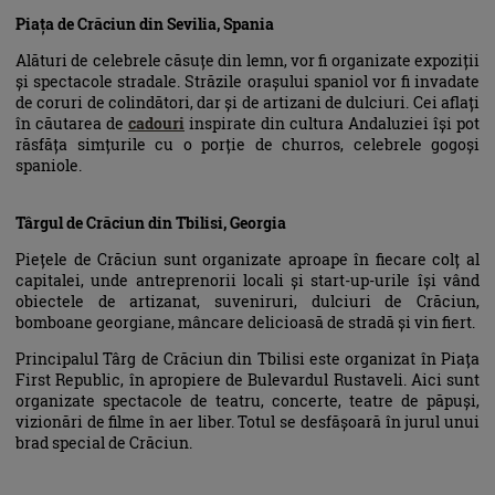
Piața de Crăciun din Sevilia, Spania
Alături de celebrele căsuțe din lemn, vor fi organizate expoziții
și spectacole stradale. Străzile orașului spaniol vor fi invadate
de coruri de colindători, dar și de artizani de dulciuri. Cei aflați
în căutarea de
cadouri
inspirate din cultura Andaluziei își pot
răsfăța simțurile cu o porție de churros, celebrele gogoși
spaniole.
Târgul de Crăciun din Tbilisi, Georgia
Piețele de Crăciun sunt organizate aproape în fiecare colț al
capitalei, unde antreprenorii locali și start-up-urile își vând
obiectele de artizanat, suveniruri, dulciuri de Crăciun,
bomboane georgiane, mâncare delicioasă de stradă și vin fiert.
Principalul Târg de Crăciun din Tbilisi este organizat în Piața
First Republic, în apropiere de Bulevardul Rustaveli. Aici sunt
organizate spectacole de teatru, concerte, teatre de păpuși,
vizionări de filme în aer liber. Totul se desfășoară în jurul unui
brad special de Crăciun.