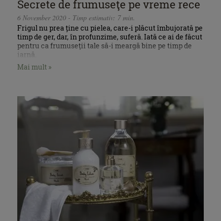
Secrete de frumuseţe pe vreme rece
6 November 2020 - Timp estimativ: 7 min.
Frigul nu prea ține cu pielea, care-i plăcut îmbujorată pe
timp de ger, dar, în profunzime, suferă. Iată ce ai de făcut
pentru ca frumuseţii tale să-i meargă bine pe timp de
iarnă.
Mai mult »