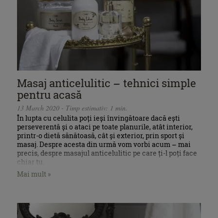
Masaj anticelulitic – tehnici simple
pentru acasă
13 March 2020 - Timp estimativ: 1 min.
În lupta cu celulita poți ieși învingătoare dacă ești
perseverentă și o ataci pe toate planurile, atât interior,
printr-o dietă sănătoasă, cât și exterior, prin sport și
masaj. Despre acesta din urmă vom vorbi acum – mai
precis, despre masajul anticelulitic pe care ți-l poți face
chiar tu.
Mai mult »