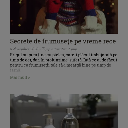
Secrete de frumuseţe pe vreme rece
6 November 2020 - Timp estimativ: 2 min.
Frigul nu prea ține cu pielea, care-i plăcut îmbujorată pe
timp de ger, dar, în profunzime, suferă. Iată ce ai de făcut
pentru ca frumuseţii tale să-i meargă bine pe timp de
iarnă.
Mai mult »