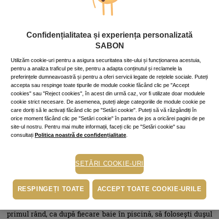
părului, pentru a nu permite clorului să acționeze ireparabil,
degradând firul de păr și mătuindu-i culoarea. Blondele, în
special, trebuie să aibă mare grijă, întrucât din cauza clorului,
părul poate căpăta o deloc atractivă nuanță verzuie.
Confidențialitatea și experiența personalizată
SABON
Soluția? Începe printr-o șamponare care să elimine
impuritățile și substanțele nocive, iar șamponul Green Rose de
Utilizăm cookie-uri pentru a asigura securitatea site-ului și funcționarea acestuia,
la Sabon, cu un complex puternic de ingrediente (planta Inca
pentru a analiza traficul pe site, pentru a adapta conținutul și reclamele la
Inchi care conţine omega 3, 6 şi 9 şi vitamina E, şi unt Monoi
preferințele dumneavoastră și pentru a oferi servicii legate de rețelele sociale. Puteți
accepta sau respinge toate tipurile de module cookie făcând clic pe "Accept
combinat cu ulei de nucă de cocos), curăţă, hrănește scalpul şi
cookies" sau "Reject cookies", în acest din urmă caz, vor fi utilizate doar modulele
menţine părul strălucitor şi protejat. Completează îngrijirea cu
cookie strict necesare. De asemenea, puteți alege categoriile de module cookie pe
balsamul hrănitor din aceeași gamă, care lasă părul moale și
care doriți să le activați făcând clic pe "Setări cookie". Puteți să vă răzgândiți în
fin ca mătasea.
orice moment făcând clic pe "Setări cookie" în partea de jos a oricărei pagini de pe
site-ul nostru. Pentru mai multe informații, faceți clic pe "Setări cookie" sau
consultați
Politica noastră de confidențialitate
.
Redă corpului hidratarea
SETĂRI COOKIE-URI
RESPINGEȚI TOATE
ACCEPT TOATE COOKIE-URILE
Pielea de pe corp are de suferit din cauza apei tratate din
piscină, în special dacă petreci multe ore acolo. Ține minte, în
primul rând, ca după fiecare baie în piscină, să folosești dușul