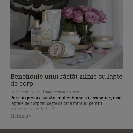
Beneficiile unui răsfăţ zilnic cu lapte
de corp
21 January 2020 - Timp estimativ: 1 min.
Pare un produs banal al multor branduri cosmetice, însă
laptele de corp reușește să facă minuni pentru
frumusețea pielii tale!
Mai mult »