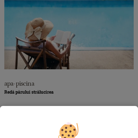
apa-piscina
Redă părului strălucirea
Cel mai bun sfat e să folosești, la piscină, o cască de protecție a
părului. Dar cine procedează așa, în special în vacanță, la
piscina exterioară, unde nu vrei să arăți ca o înotătoare de
performanță, ci să ai un look senzual și relaxat? Important este
ca imediat ce te intorci de la piscină, să nu amâni spălarea