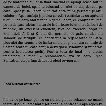
de pe marginea ei. Iar la final, imediat ce ajungi acasă sau în
camera de hotel, spală-te folosind un
ulei de duș
delicat, pe
care-l găsești la Sabon și în varianta mini, perfectă pentru
călătorii. Apoi răsfață-ți pielea și redă-i catifelarea cu ajutorul
uleiului de corp hidratant din gama Sabon, ce conține nu mai
puțin de șase uleiuri naturale hrănitoare (ulei din sâmburi de
migdale, un excelent emolient, ulei de avocado, bogat în
vitaminele A, D şi E, ulei din germeni de grâu şi ulei din
sâmburi de struguri, ce contribuie la regenerarea celulară,
plus ulei din seminţe de limba-mielului şi ulei din seminţe de
floarea soarelui, care conţin acizi graşi, vitamine şi minerale
pentru hidratarea pielii). Pentru tușa de final – o aromă
îmbietoare a pielii – recomandăm apa de corp Fresh
Sensation, cu parfum delicat și efect revigorant.
Redă buzelor catifelarea
Pielea de pe buze, pentru că nu are glande sebacee, se usucă
foarte ușor, cu atât mai ușor când ia contact cu apa agresivă