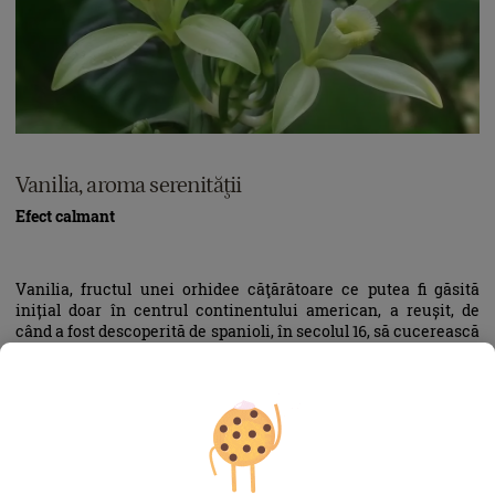
Vanilia, aroma serenităţii
Efect calmant
Vanilia, fructul unei orhidee căţărătoare ce putea fi găsită
inițial doar în centrul continentului american, a reușit, de
când a fost descoperită de spanioli, în secolul 16, să cucerească
toată planeta cu aroma ei dulce, inconfundabilă. Păstăile de
vanilie sunt bogate în antioxidanți ce sprijină buna
funcționare a sistemului imunitar, luptă cu infecțiile și ard
caloriile.
Și beneficiile aromaterapeutice ale vaniliei sunt multiple, cel
mai important fiind starea de bine, de calm și de serenitate
indusă de mirosul ce te învăluie plăcut și persistent. Pentru a