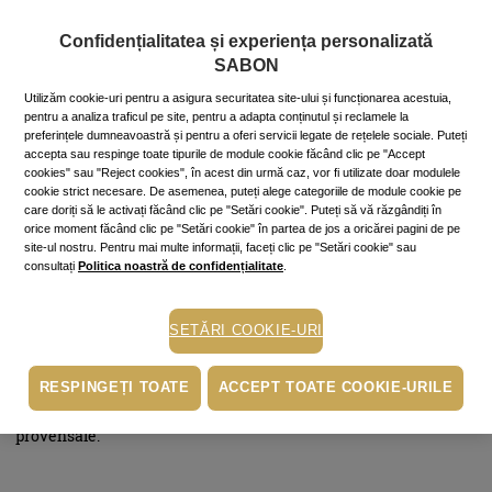
beneficia de acest efect antistres, aprinde din când în când o
lumânare cu aromă de vanilie. Îți recomandăm
lumânările
cu
Confidențialitatea și experiența personalizată
parfum vanilat de la Sabon, protejate elegant de un pahar din
SABON
sticlă.
Utilizăm cookie-uri pentru a asigura securitatea site-ului și funcționarea acestuia,
pentru a analiza traficul pe site, pentru a adapta conținutul și reclamele la
preferințele dumneavoastră și pentru a oferi servicii legate de rețelele sociale. Puteți
Efect antidepresiv
accepta sau respinge toate tipurile de module cookie făcând clic pe "Accept
cookies" sau "Reject cookies", în acest din urmă caz, vor fi utilizate doar modulele
cookie strict necesare. De asemenea, puteți alege categoriile de module cookie pe
care doriți să le activați făcând clic pe "Setări cookie". Puteți să vă răzgândiți în
În momentele în care viața nu ți se mai pare tocmai roz,
orice moment făcând clic pe "Setări cookie" în partea de jos a oricărei pagini de pe
vanilia te va ajuta să alungi starea depresivă și să oferi minții
site-ul nostru. Pentru mai multe informații, faceți clic pe "Setări cookie" sau
și sufletului tău pacea de care au nevoie. Pregătește-ți o baie
consultați
Politica noastră de confidențialitate
.
caldă, iar în apă adaugă câteva picături de
ulei esențial de
vanilie
. După baie, prelungește efectul binefăcător aplicând pe
tot corpul
uleiul cu aromă de vanilie
de la Sabon, cu efect
SETĂRI COOKIE-URI
hidratant, emolient și vitaminizant. Iar pentru un somn
liniștitor și profund, parfumează camera cu miraculosul
RESPINGEȚI TOATE
ACCEPT TOATE COOKIE-URILE
odorizant Royal – paciuli, lavandă, vanilie
– o combinaţie de
uleiuri volatile ce provine din renumitele culturi de plante
provensale.