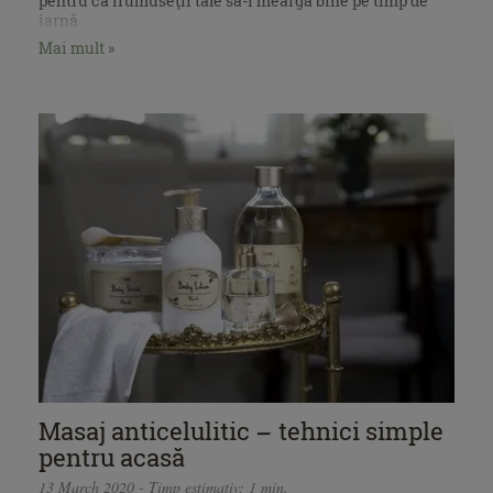
pentru ca frumuseţii tale să-i meargă bine pe timp de
iarnă.
Mai mult »
Masaj anticelulitic – tehnici simple
pentru acasă
13 March 2020 - Timp estimativ: 1 min.