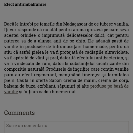
Efect antiîmbătrânire
Dacă le întrebi pe femeile din Madagascar de ce iubesc vanilia,
îți vor răspunde că nu atât pentru aroma grozavă pe care seva
acestei orhidee o împrumută delicateselor dulci, cât pentru
puterea sa de a alunga anii de pe chip. Ele adaugă pastă de
vanilie în produsele de înfrumusețare home-made, pentru că
știu că astfel pielea le va fi protejată de radiațiile ultraviolete,
va fi apărată de vânt și praf, datorită efectului antibacterian, și
va fi vindecată de răni, datorită substanțelor cicatrizante din
compoziția naturală. Produsele de îngrijire care conțin vanilie
pură au efect regenerant, menținând tinerețea și fermitatea
pielii. Caută în oferta Sabon cremă de mâini, cremă de corp,
balsam de buze, exfoliant, săpunuri și alte
produse pe bază de
vanilie
și fă-ți un cadou binemeritat.
Comments