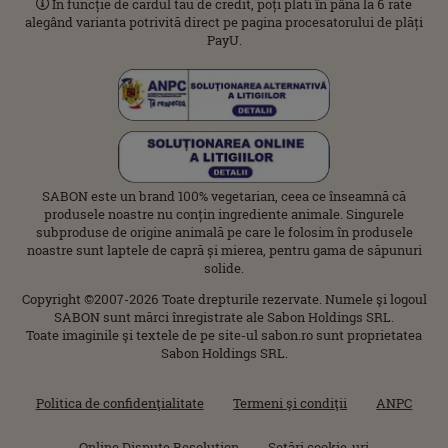
În funcție de cardul tău de credit, poți plăti în până la 6 rate
alegând varianta potrivită direct pe pagina procesatorului de plăți
PayU.
SABON este un brand 100% vegetarian, ceea ce înseamnă că
produsele noastre nu conțin ingrediente animale. Singurele
subproduse de origine animală pe care le folosim în produsele
noastre sunt laptele de capră și mierea, pentru gama de săpunuri
solide.
Copyright ©2007-2026 Toate drepturile rezervate. Numele şi logoul
SABON sunt mărci înregistrate ale Sabon Holdings SRL.
Toate imaginile şi textele de pe site-ul sabon.ro sunt proprietatea
Sabon Holdings SRL.
Politica de confidenţialitate
Termeni şi condiţii
ANPC
Online Dispute Resolution
Setări cookie-uri