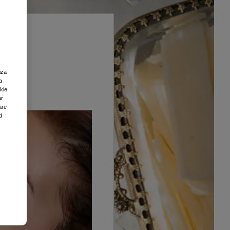
iza
a
okie
ar
are
d