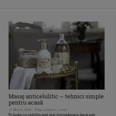
Masaj anticelulitic – tehnici simple
pentru acasă
13 March 2020 - Timp estimativ: 1 min.
În lupta cu celulita poți ieși învingătoare dacă ești