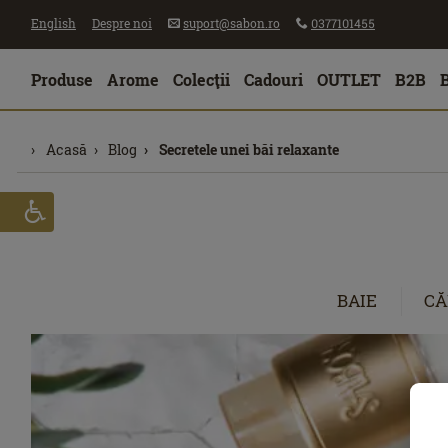
English
Despre noi
suport@sabon.ro
0377101455
Produse
Arome
Colecţii
Cadouri
OUTLET
B2B
Acasă
Blog
Secretele unei băi relaxante
BAIE
CĂ