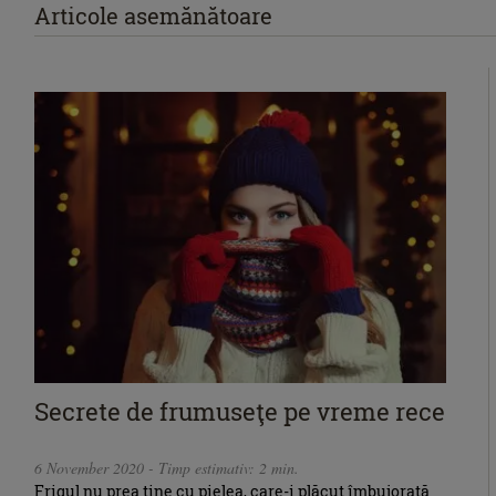
Articole asemănătoare
Secrete de frumuseţe pe vreme rece
6 November 2020 - Timp estimativ: 2 min.
Frigul nu prea ține cu pielea, care-i plăcut îmbujorată