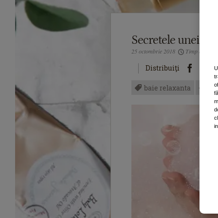
Secretele unei băi
25 octombrie 2018
Timp estimati
Distribuiţi
U
t
o
baie relaxanta
bo
f
m
d
c
i