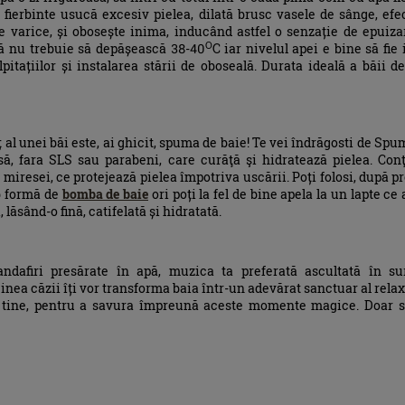
fierbinte usucă excesiv pielea, dilată brusc vasele de sânge, efe
e varice, și obosește inima, inducând astfel o senzație de epuiza
O
ă nu trebuie să depășească 38-40
C iar nivelul apei e bine să fie
lpitațiilor și instalarea stării de oboseală. Durata ideală a băii d
l unei băi este, ai ghicit, spuma de baie! Te vei îndrăgosti de Spu
ă, fara SLS sau parabeni, care curăţă şi hidratează pielea. Con
 miresei, ce protejează pielea împotriva uscării. Poți folosi, după p
b formă de
bomba de baie
ori poți la fel de bine apela la un lapte ce 
 lăsând-o fină, catifelată și hidratată.
ndafiri presărate în apă, muzica ta preferată ascultată în s
ea căzii îți vor transforma baia într-un adevărat sanctuar al relaxăr
e tine, pentru a savura împreună aceste momente magice. Doar s