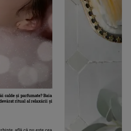
 băi calde și parfumate? Baia
vărat ritual al relaxării și
erbinte, află că nu este cea