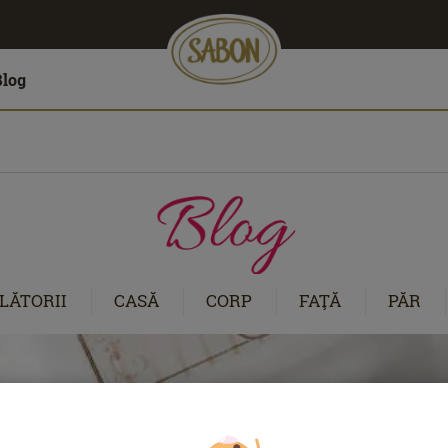
Blog
LĂTORII
CASĂ
CORP
FAŢĂ
PĂR