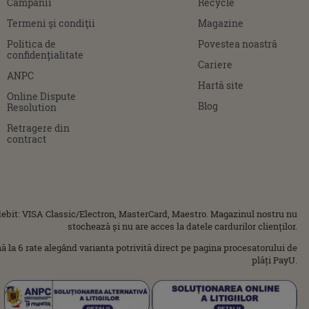
Campanii
Recycle
Termeni şi condiţii
Magazine
Politica de
Povestea noastră
confidențialitate
Cariere
ANPC
Hartă site
Online Dispute
Blog
Resolution
Retragere din
contract
ebit: VISA Classic/Electron, MasterCard, Maestro. Magazinul nostru nu
stochează și nu are acces la datele cardurilor clienților.
ână la 6 rate alegând varianta potrivită direct pe pagina procesatorului de
plăți PayU.