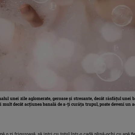
inalul unei zile aglomerate, geroase și stresante, decât răsfățul unei
mult decât acțiunea banală de a-ți curăța trupul, poate deveni un ade
pă o zi friguroasă, să intri cu totul într-o cadă plină-ochi cu apă fi