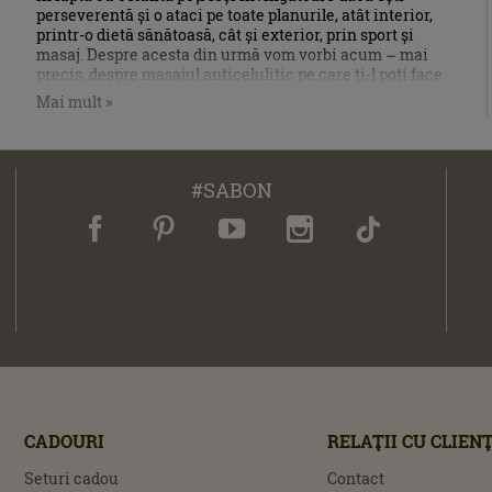
perseverentă și o ataci pe toate planurile, atât interior,
printr-o dietă sănătoasă, cât și exterior, prin sport și
masaj. Despre acesta din urmă vom vorbi acum – mai
precis, despre masajul anticelulitic pe care ți-l poți face
chiar tu.
Mai mult »
#SABON
CADOURI
RELAŢII CU CLIENŢ
Seturi cadou
Contact