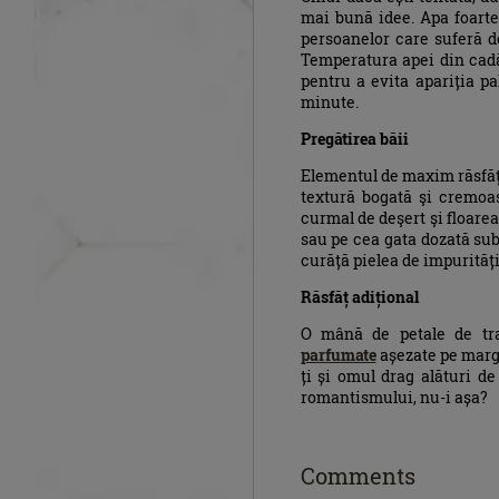
mai bună idee. Apa foarte 
persoanelor care suferă d
Temperatura apei din cad
pentru a evita apariția pa
minute.
Pregătirea băii
Elementul de maxim răsfăț a
textură bogată şi cremoas
curmal de deşert şi floarea
sau pe cea gata dozată su
curăță pielea de impurități,
Răsfăț adițional
O mână de petale de tra
parfumate
așezate pe margin
ți și omul drag alături d
romantismului, nu-i așa?
Comments