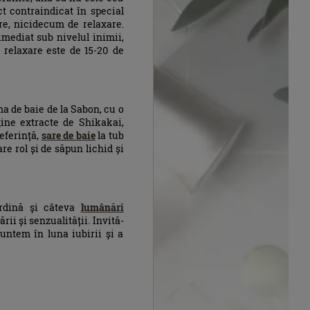
ct contraindicat în special
re, nicidecum de relaxare.
 imediat sub nivelul inimii,
e relaxare este de 15-20 de
ma de baie de la Sabon, cu o
ţine extracte de Shikakai,
referință,
sare de baie
la tub
are rol și de săpun lichid și
urdină și câteva
lumânări
ii și senzualității. Invită-
untem în luna iubirii și a