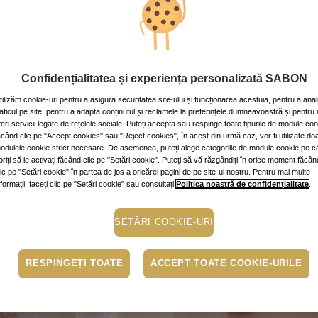
 relaxante
v: ~2 min.
Confidențialitatea și experiența personalizată SABON
tilizăm cookie-uri pentru a asigura securitatea site-ului și funcționarea acestuia, pentru a anal
raficul pe site, pentru a adapta conținutul și reclamele la preferințele dumneavoastră și pentru 
feri servicii legate de rețelele sociale. Puteți accepta sau respinge toate tipurile de module co
mbe de baie
sare de baie
ăcând clic pe "Accept cookies" sau "Reject cookies", în acest din urmă caz, vor fi utilizate do
odulele cookie strict necesare. De asemenea, puteți alege categoriile de module cookie pe c
oriți să le activați făcând clic pe "Setări cookie". Puteți să vă răzgândiți în orice moment făcân
lic pe "Setări cookie" în partea de jos a oricărei pagini de pe site-ul nostru. Pentru mai multe
nformații, faceți clic pe "Setări cookie" sau consultați
Politica noastră de confidențialitate
.
SETĂRI COOKIE-URI
RESPINGEȚI TOATE
ACCEPT TOATE COOKIE-URILE