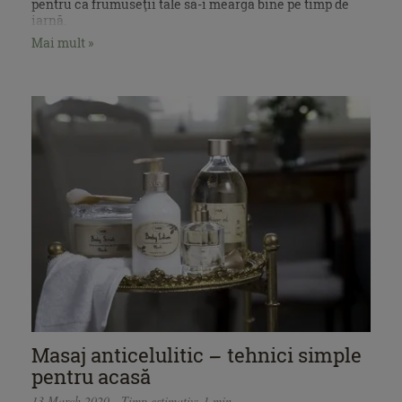
pentru ca frumuseţii tale să-i meargă bine pe timp de
iarnă.
Mai mult »
Masaj anticelulitic – tehnici simple
pentru acasă
13 March 2020 - Timp estimativ: 1 min.