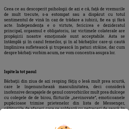
Ceea ce au descoperit psihologii de azi e că, faţă de vremurile
de mult trecute, s-a estompat sau a dispărut cu totul
sentimentul de vină în caz de trădare a iubirii, fie ea şi fără
acte. Independenţa e o virtute, fericirea e dezideratul
principal, orgasmul e obligatoriu, iar victimele colaterale are
propăşirii noastre emoţionale sunt acceptabile. Asta se
întâmplă şi în cazul femeilor, şi în al bărbaţilor care-şi caută
împlinirea sufletească şi trupească în paturi străine, dar cum
despre bărbaţi vorbim acum, ne vom concentra asupra lor.
Ispite la tot pasul
Bărbaţii din ziua de azi resping făţiş o lesă mult prea scurtă,
care le îngenunchează masculinitatea, deci consideră
inofensive derapajele de genul convorbirilor mult prea dulcege
cu colegele de de birou, flirturile „nevinovate“, emoticoanele
pupăcioase trimise prietenelor din lista de Messenger,
călătoriile de afaceri care se soldează cu petreceri de seară, în
care, sub aburi de alcool, ei sunt mult prea îndrăzneţi, iar ele,
mult prea relaxate. Iar de aici până la trădarea fără echivoc nu
mai e, uneori, decât un pas. Cum poţi fugi de ispite fără să te