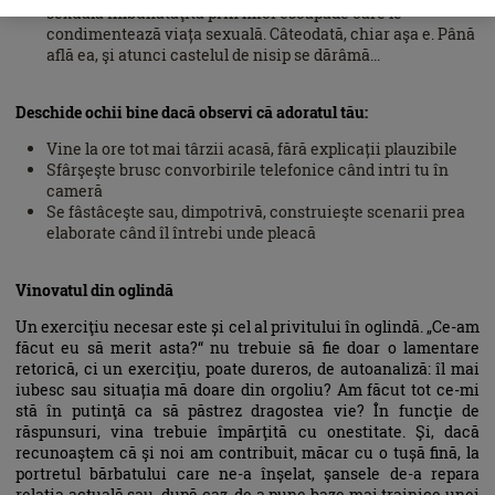
sexuală îmbunătăţită prin mici escapade care le
condimentează viața sexuală. Câteodată, chiar aşa e. Până
află ea, şi atunci castelul de nisip se dărâmă...
Deschide ochii bine dacă observi că adoratul tău:
Vine la ore tot mai târzii acasă, fără explicații plauzibile
Sfârşeşte brusc convorbirile telefonice când intri tu în
cameră
Se fâstâceşte sau, dimpotrivă, construieşte scenarii prea
elaborate când îl întrebi unde pleacă
Vinovatul din oglindă
Un exerciţiu necesar este și cel al privitului în oglindă. „Ce-am
făcut eu să merit asta?“ nu trebuie să fie doar o lamentare
retorică, ci un exerciţiu, poate dureros, de autoanaliză: îl mai
iubesc sau situația mă doare din orgoliu? Am făcut tot ce-mi
stă în putinţă ca să păstrez dragostea vie? În funcţie de
răspunsuri, vina trebuie împărţită cu onestitate. Şi, dacă
recunoaştem că şi noi am contribuit, măcar cu o tușă fină, la
portretul bărbatului care ne-a înşelat, şansele de-a repara
relaţia actuală sau, după caz, de a pune baze mai trainice unei