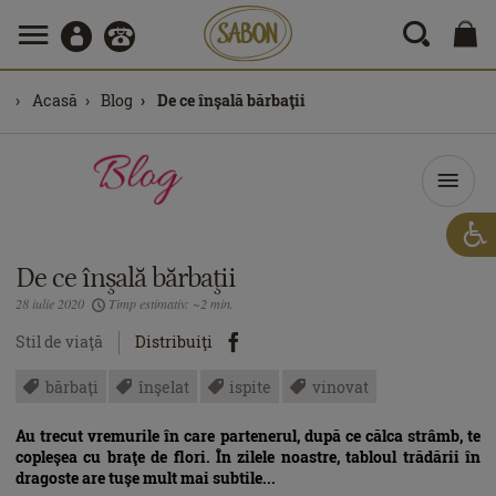
Acasă
Blog
De ce înşală bărbaţii
De ce înşală bărbaţii
28 iulie 2020
Timp estimativ: ~2 min.
Stil de viaţă
Distribuiţi
bărbaţi
înşelat
ispite
vinovat
Au trecut vremurile în care partenerul, după ce călca strâmb, te
copleşea cu braţe de flori. În zilele noastre, tabloul trădării în
dragoste are tuşe mult mai subtile...