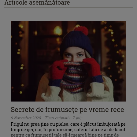
Articole asemănătoare
Secrete de frumuseţe pe vreme rece
6 November 2020 - Timp estimativ: 7 min.
Frigul nu prea ține cu pielea, care-i plăcut îmbujorată pe
timp de ger, dar, în profunzime, suferă. Iată ce ai de făcut
pentru ca frumuseţii tale să-i meargă bine pe timp de