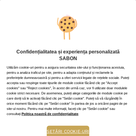
Indiferent că ești la hotel sau la o pensiune cochetă, apa de la
duș poate fi diferită față de cea cu care ești obișnuită. Noul
uleiul de duș hidratant SABON
, în varianta sa mini , va curăța
blând, pregătind pielea pentru soare și menținându-i
elasticitatea, chiar și după o zi lungă de plajă.
Scrubul pentru corp mini – Glow-ul care te urmărește
Confidențialitatea și experiența personalizată
SABON
Nu renunța la exfoliere doar pentru că ești în vacanță!
Utilizăm cookie-uri pentru a asigura securitatea site-ului și funcționarea acestuia,
Un
scrub SABON în variantă mică
este esențial pentru a
pentru a analiza traficul pe site, pentru a adapta conținutul și reclamele la
elimina celulele moarte și a menține bronzul uniform și
preferințele dumneavoastră și pentru a oferi servicii legate de rețelele sociale. Puteți
radiant. În plus, ocupă extrem de puțin spațiu, lăsându-ți loc în
accepta sau respinge toate tipurile de module cookie făcând clic pe "Accept
bagaj pentru acea rochie de seară pe care abia aștepți să o
cookies" sau "Reject cookies", în acest din urmă caz, vor fi utilizate doar modulele
porți.
cookie strict necesare. De asemenea, puteți alege categoriile de module cookie pe
care doriți să le activați făcând clic pe "Setări cookie". Puteți să vă răzgândiți în
orice moment făcând clic pe "Setări cookie" în partea de jos a oricărei pagini de pe
site-ul nostru. Pentru mai multe informații, faceți clic pe "Setări cookie" sau
consultați
Politica noastră de confidențialitate
.
Crema de corp mini – Sigilarea răsfățului
SETĂRI COOKIE-URI