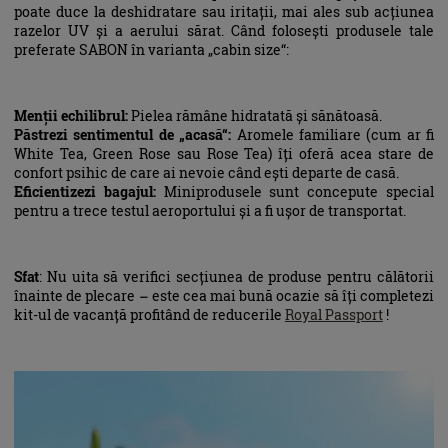
poate duce la deshidratare sau iritații, mai ales sub acțiunea
razelor UV și a aerului sărat. Când folosești produsele tale
preferate SABON în varianta „cabin size“:
Menții echilibrul:
Pielea rămâne hidratată și sănătoasă.
Păstrezi sentimentul de „acasă“:
Aromele familiare (cum ar fi
White Tea, Green Rose sau Rose Tea) îți oferă acea stare de
confort psihic de care ai nevoie când ești departe de casă.
Eficientizezi bagajul:
Miniprodusele sunt concepute special
pentru a trece testul aeroportului și a fi ușor de transportat.
Sfat
: Nu uita să verifici secțiunea de produse pentru călătorii
înainte de plecare – este cea mai bună ocazie să îți completezi
kit-ul de vacanță profitând de reducerile
Royal Passport
!