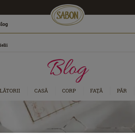
Blog
ielii
LĂTORII
CASĂ
CORP
FAŢĂ
PĂR