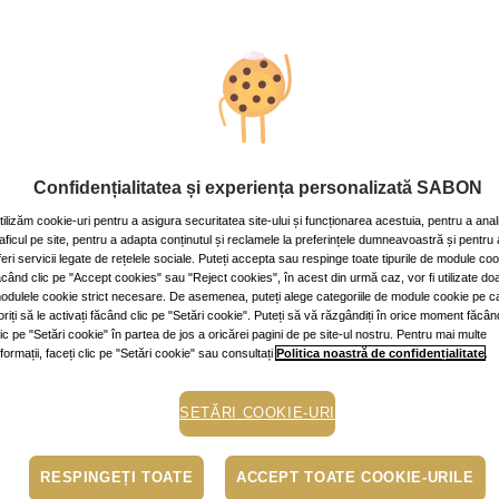
fectul lor benefic asupra pielii
min.
Confidențialitatea și experiența personalizată SABON
atare ten
ingrediente naturale
extract de plante
lav
tilizăm cookie-uri pentru a asigura securitatea site-ului și funcționarea acestuia, pentru a anal
raficul pe site, pentru a adapta conținutul și reclamele la preferințele dumneavoastră și pentru 
 a pielii ape termale, ape tonice sau ape micelare, dar ce ai spune 
feri servicii legate de rețelele sociale. Puteți accepta sau respinge toate tipurile de module co
andă relaxantă, apele botanice sunt minunate pentru piele, pentr
ăcând clic pe "Accept cookies" sau "Reject cookies", în acest din urmă caz, vor fi utilizate do
odulele cookie strict necesare. De asemenea, puteți alege categoriile de module cookie pe c
oriți să le activați făcând clic pe "Setări cookie". Puteți să vă răzgândiți în orice moment făcân
lic pe "Setări cookie" în partea de jos a oricărei pagini de pe site-ul nostru. Pentru mai multe
fumată completează perfect orice rutină de înfrumusețare, adaptâ
nformații, faceți clic pe "Setări cookie" sau consultați
Politica noastră de confidențialitate
.
ate folosi zi de zi pentru a împrospăta pielea, pentru a-i oferi un plu
.
SETĂRI COOKIE-URI
te minunată și după
plajă
, când tenul nostru are nevoie de hidratare
 calmant asupra pielii, datorită parfumului dulce și învăluitor ce 
RESPINGEȚI TOATE
ACCEPT TOATE COOKIE-URILE