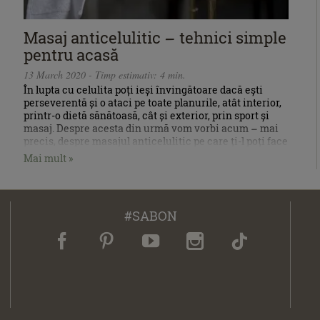
Masaj anticelulitic – tehnici simple
pentru acasă
13 March 2020 - Timp estimativ: 4 min.
În lupta cu celulita poți ieși învingătoare dacă ești
perseverentă și o ataci pe toate planurile, atât interior,
printr-o dietă sănătoasă, cât și exterior, prin sport și
masaj. Despre acesta din urmă vom vorbi acum – mai
precis, despre masajul anticelulitic pe care ți-l poți face
chiar tu.
Mai mult »
#SABON