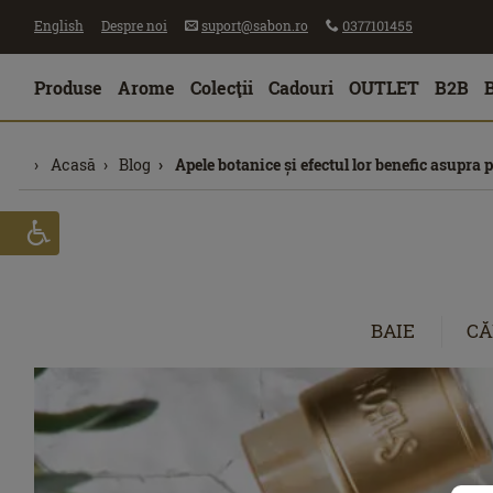
English
Despre noi
suport@sabon.ro
0377101455
Produse
Arome
Colecţii
Cadouri
OUTLET
B2B
Acasă
Blog
Apele botanice și efectul lor benefic asupra p
BAIE
CĂ