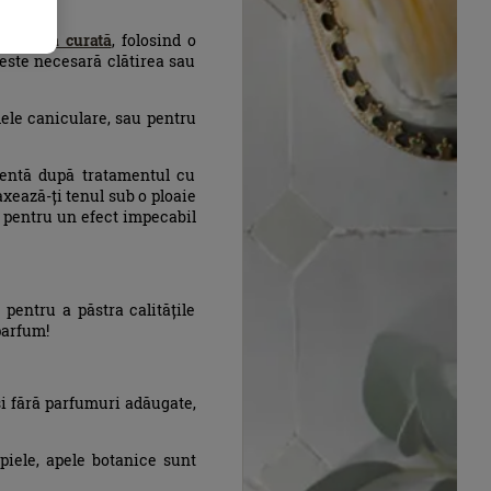
l pe
fața curată
, folosind o
este necesară clătirea sau
lele caniculare, sau pentru
mentă după tratamentul cu
axează-ți tenul sub o ploaie
 pentru un efect impecabil
 pentru a păstra calitățile
parfum!
și fără parfumuri adăugate,
piele, apele botanice sunt