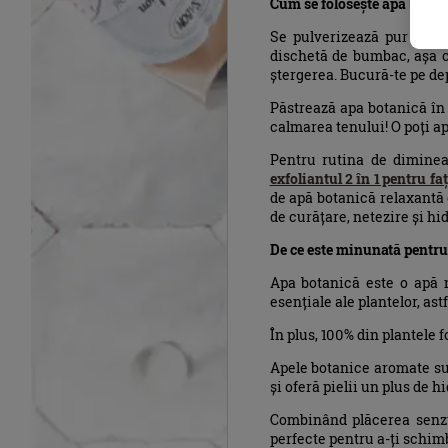
Cum se folosește apa bota
Se pulverizează pur și s
dischetă de bumbac, așa c
ștergerea. Bucură-te pe dep
Păstrează apa botanică în 
calmarea tenului! O poți apl
Pentru rutina de diminea
exfoliantul 2 în 1 pentru fa
de apă botanică relaxantă
de curățare, netezire și hid
De ce este minunată pentru 
Apa botanică este o apă na
esențiale ale plantelor, as
În plus, 100% din plantele f
Apele botanice aromate sur
și oferă pielii un plus de h
Combinând plăcerea senzua
perfecte pentru a-ți schimb