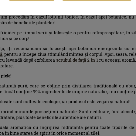
nică
implu pe piele, întocmai ca o apă termală sau se aplică produsu
um procedăm în cazul loțiunii tonice. În cazul apei botanice, nu 
lin de beneficiile plantelor!
frigider pe timpul verii și folosește-o pentru reîmprospătare, în zi
ica și pe corp!
ță, îți recomandăm să folosești apa botanică energizantă cu 
ță
, pentru a începe ziua stimulând mintea și corpul. Apoi, seara, rel
 cu lavandă după exfolierea
scrubul de față 2 în 1
cu aceeași aromă,
ratare.
piele!
turală pură, care se obține prin distilarea tradițională cu abur,
tfel încât conține 99% ingrediente de origine naturală și nu conține 
olosite sunt cultivate ecologic, iar produsul este vegan și natural!
prind minunile prospețimii naturale. Sunt nediluate, fără alcool 
idratare, plus toate beneficiile autentice ale naturii.
lă aromatică cu îngrijirea hidratantă pentru toate tipurile de 
a în bine starea de spirit în orice moment al zilei.