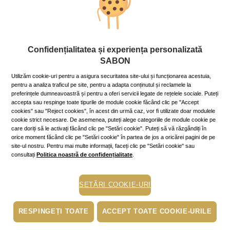
5 sfaturi pentru o ceașcă de ceai
Confidențialitatea și experiența personalizată
perfectă
SABON
21 February 2023
~10 min.
Utilizăm cookie-uri pentru a asigura securitatea site-ului și funcționarea acestuia,
pentru a analiza traficul pe site, pentru a adapta conținutul și reclamele la
Ceremonia ceaiului, numită și „arta ceaiului“ de către
preferințele dumneavoastră și pentru a oferi servicii legate de rețelele sociale. Puteți
chinezi, presupune ritualuri de preparare a acestei
accepta sau respinge toate tipurile de module cookie făcând clic pe "Accept
licori parfumate și savurarea ei ca stimulent în
cookies" sau "Reject cookies", în acest din urmă caz, vor fi utilizate doar modulele
meditație sau pur și simplu într-o companie plăcută. Iată
cookie strict necesare. De asemenea, puteți alege categoriile de module cookie pe
cum poți face un ceai cu gust desăvâ
care doriți să le activați făcând clic pe "Setări cookie". Puteți să vă răzgândiți în
Mai mult »
orice moment făcând clic pe "Setări cookie" în partea de jos a oricărei pagini de pe
site-ul nostru. Pentru mai multe informații, faceți clic pe "Setări cookie" sau
consultați
Politica noastră de confidențialitate
.
curatare ten
piele uscata
SETĂRI COOKIE-URI
stare de bine
scrub
RESPINGEȚI TOATE
ACCEPT TOATE COOKIE-URILE
exfoliere