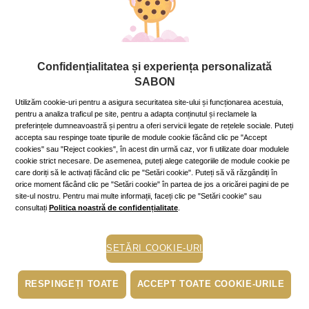
Corp
Confidențialitatea și experiența personalizată
Ce să faci și mai ales ce să NU faci
SABON
după epilare
Utilizăm cookie-uri pentru a asigura securitatea site-ului și funcționarea acestuia,
6 August 2021
~11 min.
pentru a analiza traficul pe site, pentru a adapta conținutul și reclamele la
preferințele dumneavoastră și pentru a oferi servicii legate de rețelele sociale. Puteți
Vara ne dorim să expunem cea mai fină piele, dar
accepta sau respinge toate tipurile de module cookie făcând clic pe "Accept
deseori, după epilat, gambele noastre nu sunt atât de
cookies" sau "Reject cookies", în acest din urmă caz, vor fi utilizate doar modulele
netede precum ne-am dori. Să vedem unde am putea
cookie strict necesare. De asemenea, puteți alege categoriile de module cookie pe
greși și cum remediem situația.
care doriți să le activați făcând clic pe "Setări cookie". Puteți să vă răzgândiți în
Mai mult »
orice moment făcând clic pe "Setări cookie" în partea de jos a oricărei pagini de pe
site-ul nostru. Pentru mai multe informații, faceți clic pe "Setări cookie" sau
consultați
Politica noastră de confidențialitate
.
ten luminos
piele uscata
SETĂRI COOKIE-URI
stare de bine
scrub
RESPINGEȚI TOATE
ACCEPT TOATE COOKIE-URILE
exfoliere