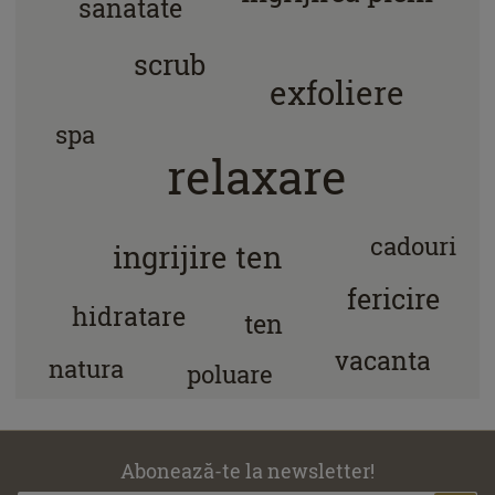
sanatate
scrub
exfoliere
spa
relaxare
cadouri
ingrijire ten
fericire
hidratare
ten
vacanta
natura
poluare
Abonează-te la newsletter!