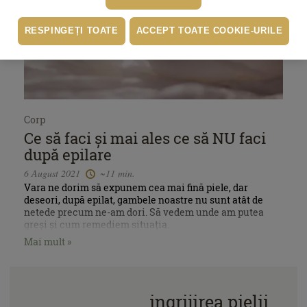
RESPINGEȚI TOATE
ACCEPT TOATE COOKIE-URILE
Corp
Ce să faci și mai ales ce să NU faci
după epilare
6 August 2021
~11 min.
Vara ne dorim să expunem cea mai fină piele, dar
deseori, după epilat, gambele noastre nu sunt atât de
netede precum ne-am dori. Să vedem unde am putea
greși și cum remediem situația.
Mai mult »
ingrijirea pielii