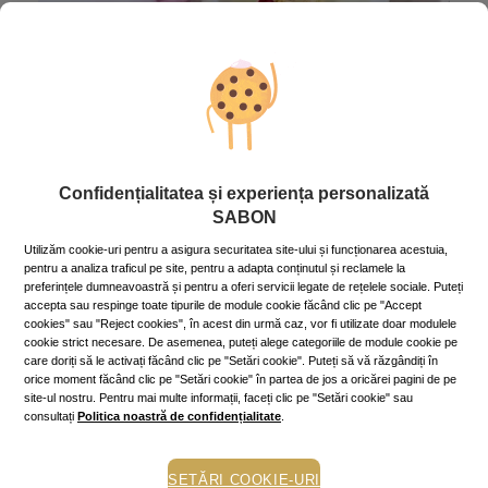
Faţă
Spune “Pe curând!” acestor
proceduri și tratamente faciale pe
timpul verii!
Confidențialitatea și experiența personalizată
2 July 2024
~5 min.
SABON
Vara e bine să ne luăm la revedere de la terapii și
proceduri cosmetice precum produsele de exfoliere
Utilizăm cookie-uri pentru a asigura securitatea site-ului și funcționarea acestuia,
dură și tratamentele cu laser. Și nu numai de la ele!
pentru a analiza traficul pe site, pentru a adapta conținutul și reclamele la
preferințele dumneavoastră și pentru a oferi servicii legate de rețelele sociale. Puteți
Mai mult »
accepta sau respinge toate tipurile de module cookie făcând clic pe "Accept
cookies" sau "Reject cookies", în acest din urmă caz, vor fi utilizate doar modulele
cookie strict necesare. De asemenea, puteți alege categoriile de module cookie pe
care doriți să le activați făcând clic pe "Setări cookie". Puteți să vă răzgândiți în
orice moment făcând clic pe "Setări cookie" în partea de jos a oricărei pagini de pe
site-ul nostru. Pentru mai multe informații, faceți clic pe "Setări cookie" sau
consultați
Politica noastră de confidențialitate
.
SETĂRI COOKIE-URI