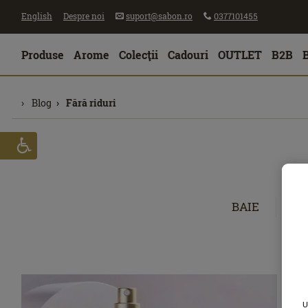
English
Despre noi
suport@sabon.ro
0377101455
Produse
Arome
Colecţii
Cadouri
OUTLET
B2B
Blog
Fără riduri
BAIE
CĂ
U