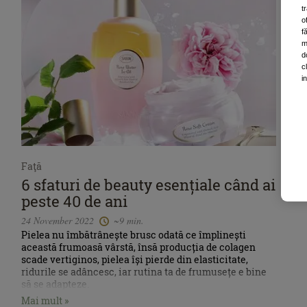
t
o
f
m
d
c
i
Faţă
6 sfaturi de beauty esențiale când ai
peste 40 de ani
24 November 2022
~9 min.
Pielea nu îmbătrânește brusc odată ce împlinești
această frumoasă vârstă, însă producția de colagen
scade vertiginos, pielea își pierde din elasticitate,
ridurile se adâncesc, iar rutina ta de frumusețe e bine
să se adapteze.
Mai mult »