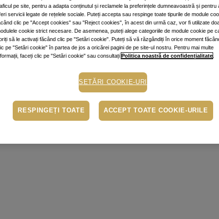
raficul pe site, pentru a adapta conținutul și reclamele la preferințele dumneavoastră și pentru 
feri servicii legate de rețelele sociale. Puteți accepta sau respinge toate tipurile de module co
ăcând clic pe "Accept cookies" sau "Reject cookies", în acest din urmă caz, vor fi utilizate do
odulele cookie strict necesare. De asemenea, puteți alege categoriile de module cookie pe c
oriți să le activați făcând clic pe "Setări cookie". Puteți să vă răzgândiți în orice moment făcân
lic pe "Setări cookie" în partea de jos a oricărei pagini de pe site-ul nostru. Pentru mai multe
nformații, faceți clic pe "Setări cookie" sau consultați
Politica noastră de confidențialitate
.
SETĂRI COOKIE-URI
RESPINGEȚI TOATE
ACCEPT TOATE COOKIE-URILE