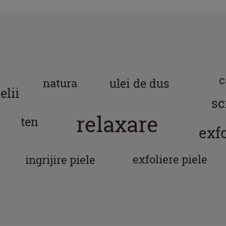
c
natura
ulei de dus
elii
sc
relaxare
ten
exf
exfoliere piele
ingrijire piele