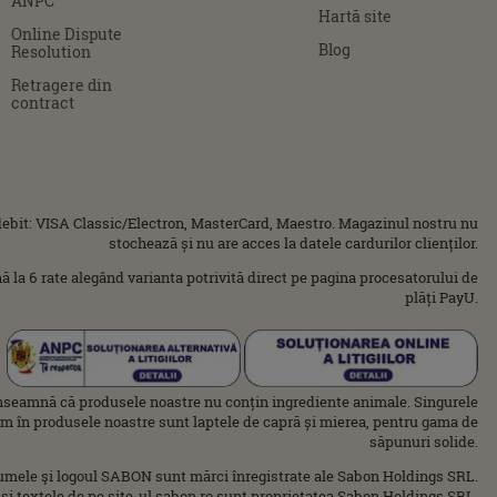
ANPC
Hartă site
Online Dispute
Blog
Resolution
Retragere din
contract
ebit: VISA Classic/Electron, MasterCard, Maestro. Magazinul nostru nu
stochează și nu are acces la datele cardurilor clienților.
ână la 6 rate alegând varianta potrivită direct pe pagina procesatorului de
plăți PayU.
nseamnă că produsele noastre nu conțin ingrediente animale. Singurele
im în produsele noastre sunt laptele de capră și mierea, pentru gama de
săpunuri solide.
umele şi logoul SABON sunt mărci înregistrate ale Sabon Holdings SRL.
 şi textele de pe site-ul sabon.ro sunt proprietatea Sabon Holdings SRL.