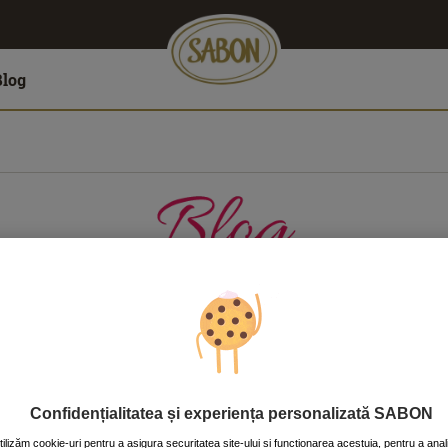
Blog
LĂTORII
CASĂ
CORP
FAŢĂ
PĂR
Confidențialitatea și experiența personalizată SABON
tilizăm cookie-uri pentru a asigura securitatea site-ului și funcționarea acestuia, pentru a anal