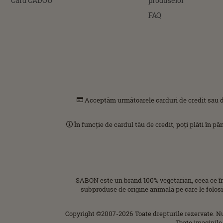
Card CADOU
produselor
FAQ
Acceptăm următoarele carduri de credit sau d
În funcție de cardul tău de credit, poți plăti în p
SABON este un brand 100% vegetarian, ceea ce î
subproduse de origine animală pe care le folos
Copyright ©2007-2026 Toate drepturile rezervate. N
Toate imaginile