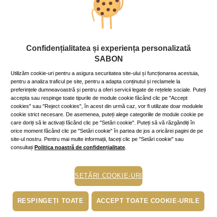
Stil de viaţă
Corp
Confidențialitatea și experiența personalizată
Încarcă-te cu energia vindecătoare a
SABON
fructelor!
Utilizăm cookie-uri pentru a asigura securitatea site-ului și funcționarea acestuia,
14 September 2021
~9 min.
pentru a analiza traficul pe site, pentru a adapta conținutul și reclamele la
Sucul proaspăt de portocale și limonada sunt printre
preferințele dumneavoastră și pentru a oferi servicii legate de rețelele sociale. Puteți
cele mai populare băuturi ale verii, însă citricele au
accepta sau respinge toate tipurile de module cookie făcând clic pe "Accept
marele avantaj că ne sunt la dispoziție întreg anul. Sunt
cookies" sau "Reject cookies", în acest din urmă caz, vor fi utilizate doar modulele
cookie strict necesare. De asemenea, puteți alege categoriile de module cookie pe
delicioase, bogate în vitamina C și fibre și ne pregătesc
care doriți să le activați făcând clic pe "Setări cookie". Puteți să vă răzgândiți în
imunitatea pentru iarnă!
orice moment făcând clic pe "Setări cookie" în partea de jos a oricărei pagini de pe
Mai mult »
site-ul nostru. Pentru mai multe informații, faceți clic pe "Setări cookie" sau
consultați
Politica noastră de confidențialitate
.
iarna
SETĂRI COOKIE-URI
piele uscata
hidratare
RESPINGEȚI TOATE
ACCEPT TOATE COOKIE-URILE
scrub