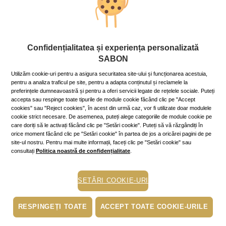
Spune adio pielii „de căpșună“ de pe
Confidențialitatea și experiența personalizată
gambe!
SABON
6 April 2023
~9 min.
Utilizăm cookie-uri pentru a asigura securitatea site-ului și funcționarea acestuia,
pentru a analiza traficul pe site, pentru a adapta conținutul și reclamele la
Pielea uscată, aspră și uneori solzoasă de pe picioare are
preferințele dumneavoastră și pentru a oferi servicii legate de rețelele sociale. Puteți
multiple cauze, de la anumite afecțiuni nedetectate
accepta sau respinge toate tipurile de module cookie făcând clic pe "Accept
până la folosirea unor cosmetice nepotrivite. Exfolierea
cookies" sau "Reject cookies", în acest din urmă caz, vor fi utilizate doar modulele
este una dintre soluții!
cookie strict necesare. De asemenea, puteți alege categoriile de module cookie pe
Mai mult »
care doriți să le activați făcând clic pe "Setări cookie". Puteți să vă răzgândiți în
orice moment făcând clic pe "Setări cookie" în partea de jos a oricărei pagini de pe
site-ul nostru. Pentru mai multe informații, faceți clic pe "Setări cookie" sau
consultați
Politica noastră de confidențialitate
.
cadouri
buze crapate
piele uscata
stare de bine
SETĂRI COOKIE-URI
scrub
RESPINGEȚI TOATE
ACCEPT TOATE COOKIE-URILE
exfoliere