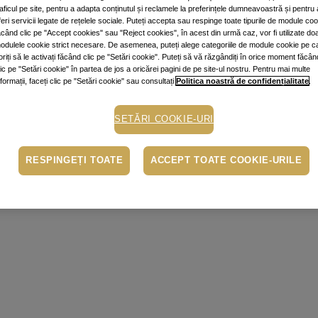
raficul pe site, pentru a adapta conținutul și reclamele la preferințele dumneavoastră și pentru 
feri servicii legate de rețelele sociale. Puteți accepta sau respinge toate tipurile de module co
ăcând clic pe "Accept cookies" sau "Reject cookies", în acest din urmă caz, vor fi utilizate do
odulele cookie strict necesare. De asemenea, puteți alege categoriile de module cookie pe c
oriți să le activați făcând clic pe "Setări cookie". Puteți să vă răzgândiți în orice moment făcân
lic pe "Setări cookie" în partea de jos a oricărei pagini de pe site-ul nostru. Pentru mai multe
nformații, faceți clic pe "Setări cookie" sau consultați
Politica noastră de confidențialitate
.
SETĂRI COOKIE-URI
RESPINGEȚI TOATE
ACCEPT TOATE COOKIE-URILE