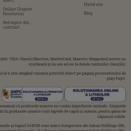
ANPC
Hartă site
Online Dispute
Blog
Resolution
Retragere din
contract
ebit: VISA Classic/Electron, MasterCard, Maestro. Magazinul nostru nu
stochează și nu are acces la datele cardurilor clienților.
ână la 6 rate alegând varianta potrivită direct pe pagina procesatorului de
plăți PayU.
nseamnă că produsele noastre nu conțin ingrediente animale. Singurele
im în produsele noastre sunt laptele de capră și mierea, pentru gama de
săpunuri solide.
umele şi logoul SABON sunt mărci înregistrate ale Sabon Holdings SRL.
 şi textele de pe site-ul sabon.ro sunt proprietatea Sabon Holdings SRL.