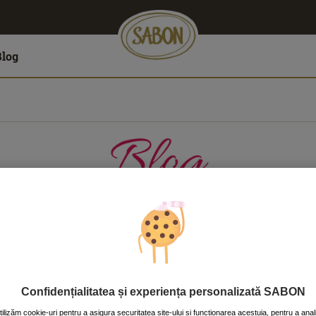
Blog
LĂTORII
CASĂ
CORP
FAŢĂ
PĂR
Confidențialitatea și experiența personalizată SABON
tilizăm cookie-uri pentru a asigura securitatea site-ului și funcționarea acestuia, pentru a anal