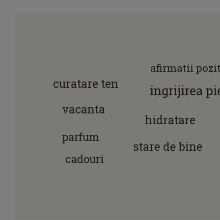
afirmatii pozi
curatare ten
ingrijirea pi
vacanta
hidratare
parfum
stare de bine
cadouri