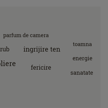
parfum de camera
toamna
ingrijire ten
crub
energie
liere
fericire
sanatate