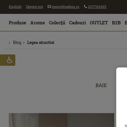
English
Despre noi
suport@sabon.ro
0377101455
Produse
Arome
Colecţii
Cadouri
OUTLET
B2B
Blog
Legea atractiei
BAIE
CĂ
U