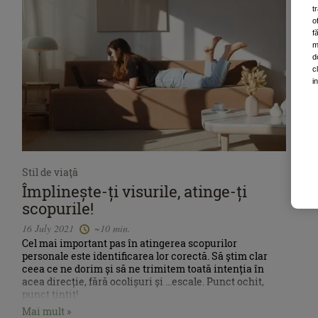
t
o
f
m
d
c
i
Stil de viaţă
Împlinește-ți visurile, atinge-ți
scopurile!
16 July 2021
~10 min.
Cel mai important pas în atingerea scopurilor
personale este identificarea lor corectă. Să știm clar
ceea ce ne dorim și să ne trimitem toată intenția în
acea direcție, fără ocolișuri și ...escale. Punct ochit,
punct țintit!
Mai mult »