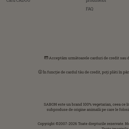
Card CADOU
produselor
FAQ
Acceptăm următoarele carduri de credit sau d
În funcție de cardul tău de credit, poți plăti în p
SABON este un brand 100% vegetarian, ceea ce î
subproduse de origine animală pe care le folos
Copyright ©2007-2026 Toate drepturile rezervate. N
Toate imaginile