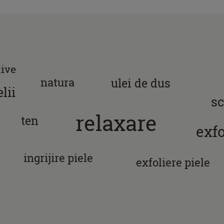
tive
natura
ulei de dus
elii
s
relaxare
ten
exfo
ingrijire piele
exfoliere piele