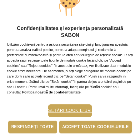
Corp
Confidențialitatea și experiența personalizată
Pro şi contra manichiură cu gel
SABON
7 July 2020
~6 min.
Utilizăm cookie-uri pentru a asigura securitatea site-ului și funcționarea acestuia,
Manichiura cu gel câștigă tot mai multe adepte, deși
pentru a analiza traficul pe site, pentru a adapta conținutul și reclamele la
preferințele dumneavoastră și pentru a oferi servicii legate de rețelele sociale. Puteți
controversele în privința acestei tehnici de
accepta sau respinge toate tipurile de module cookie făcând clic pe "Accept
înfrumusețare a unghiilor nu sunt puține.
cookies" sau "Reject cookies", în acest din urmă caz, vor fi utilizate doar modulele
Mai mult »
cookie strict necesare. De asemenea, puteți alege categoriile de module cookie pe
care doriți să le activați făcând clic pe "Setări cookie". Puteți să vă răzgândiți în
orice moment făcând clic pe "Setări cookie" în partea de jos a oricărei pagini de pe
site-ul nostru. Pentru mai multe informații, faceți clic pe "Setări cookie" sau
consultați
Politica noastră de confidențialitate
.
ingrijirea pielii
sanatate
SETĂRI COOKIE-URI
scrub
exfoliere
RESPINGEȚI TOATE
ACCEPT TOATE COOKIE-URILE
spa