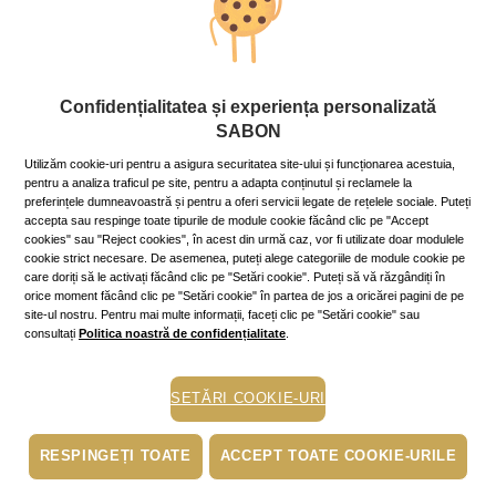
Corp
Confidențialitatea și experiența personalizată
Cum alegi parfumul care să te
SABON
scoată în evidență
Utilizăm cookie-uri pentru a asigura securitatea site-ului și funcționarea acestuia,
29 December 2023
~6 min.
pentru a analiza traficul pe site, pentru a adapta conținutul și reclamele la
preferințele dumneavoastră și pentru a oferi servicii legate de rețelele sociale. Puteți
Pentru seara de revelion și pentru alte seri importante,
accepta sau respinge toate tipurile de module cookie făcând clic pe "Accept
vrei un parfum care să te facă să te simți ca o divă? Iată
cookies" sau "Reject cookies", în acest din urmă caz, vor fi utilizate doar modulele
câteva idei care să te ghideze în găsirea parfumului-
cookie strict necesare. De asemenea, puteți alege categoriile de module cookie pe
pereche!
care doriți să le activați făcând clic pe "Setări cookie". Puteți să vă răzgândiți în
Mai mult »
orice moment făcând clic pe "Setări cookie" în partea de jos a oricărei pagini de pe
site-ul nostru. Pentru mai multe informații, faceți clic pe "Setări cookie" sau
consultați
Politica noastră de confidențialitate
.
piele fina
SETĂRI COOKIE-URI
piele uscata
hidratare
RESPINGEȚI TOATE
ACCEPT TOATE COOKIE-URILE
scrub
exfoliere