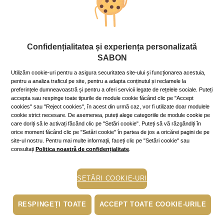
Stil de viaţă
Confidențialitatea și experiența personalizată
Petrecere în doi
SABON
22 December 2020
~10 min.
Utilizăm cookie-uri pentru a asigura securitatea site-ului și funcționarea acestuia,
Distanțarea socială poate fi un bun pretext pentru a-ți
pentru a analiza traficul pe site, pentru a adapta conținutul și reclamele la
petrece o seară de sărbătoare doar cu partenerul tău,
preferințele dumneavoastră și pentru a oferi servicii legate de rețelele sociale. Puteți
pentru a uita de lume și pentru a reînvăța, dacă este
accepta sau respinge toate tipurile de module cookie făcând clic pe "Accept
necesar, să vă priviți în ochi.
cookies" sau "Reject cookies", în acest din urmă caz, vor fi utilizate doar modulele
cookie strict necesare. De asemenea, puteți alege categoriile de module cookie pe
Mai mult »
care doriți să le activați făcând clic pe "Setări cookie". Puteți să vă răzgândiți în
orice moment făcând clic pe "Setări cookie" în partea de jos a oricărei pagini de pe
site-ul nostru. Pentru mai multe informații, faceți clic pe "Setări cookie" sau
consultați
Politica noastră de confidențialitate
.
ingrijirea pielii
sanatate
SETĂRI COOKIE-URI
scrub
exfoliere
RESPINGEȚI TOATE
ACCEPT TOATE COOKIE-URILE