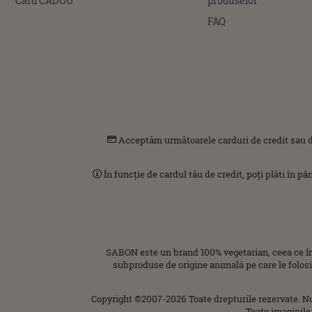
Card CADOU
produselor
FAQ
Acceptăm următoarele carduri de credit sau d
În funcție de cardul tău de credit, poți plăti în p
SABON este un brand 100% vegetarian, ceea ce î
subproduse de origine animală pe care le folos
Copyright ©2007-2026 Toate drepturile rezervate. N
Toate imaginile