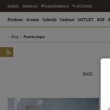
English
Despre noi
suport@sabon.ro
0377101455
Produse
Arome
Colecţii
Cadouri
OUTLET
B2B
Blog
Puncte negre
BAIE
CĂ
U