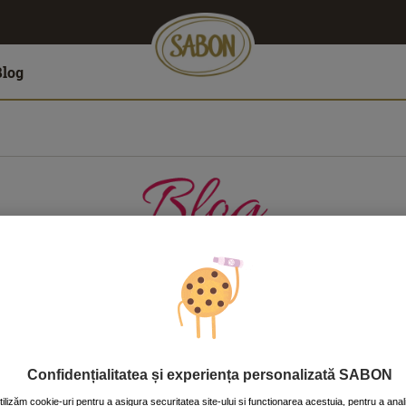
Blog
LĂTORII
CASĂ
CORP
FAŢĂ
PĂR
Confidențialitatea și experiența personalizată SABON
tilizăm cookie-uri pentru a asigura securitatea site-ului și funcționarea acestuia, pentru a anal