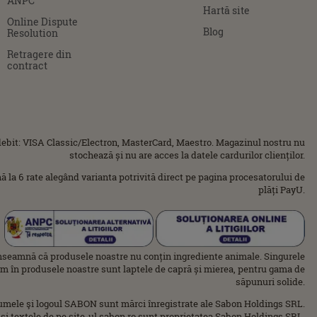
ANPC
Hartă site
Online Dispute
Blog
Resolution
Retragere din
contract
ebit: VISA Classic/Electron, MasterCard, Maestro. Magazinul nostru nu
stochează și nu are acces la datele cardurilor clienților.
ână la 6 rate alegând varianta potrivită direct pe pagina procesatorului de
plăți PayU.
nseamnă că produsele noastre nu conțin ingrediente animale. Singurele
im în produsele noastre sunt laptele de capră și mierea, pentru gama de
săpunuri solide.
umele şi logoul SABON sunt mărci înregistrate ale Sabon Holdings SRL.
 şi textele de pe site-ul sabon.ro sunt proprietatea Sabon Holdings SRL.