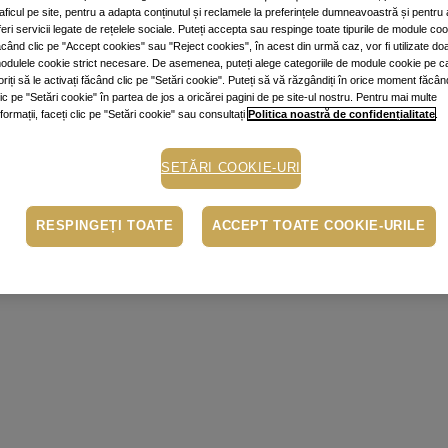
raficul pe site, pentru a adapta conținutul și reclamele la preferințele dumneavoastră și pentru 
feri servicii legate de rețelele sociale. Puteți accepta sau respinge toate tipurile de module co
ăcând clic pe "Accept cookies" sau "Reject cookies", în acest din urmă caz, vor fi utilizate do
odulele cookie strict necesare. De asemenea, puteți alege categoriile de module cookie pe c
oriți să le activați făcând clic pe "Setări cookie". Puteți să vă răzgândiți în orice moment făcân
lic pe "Setări cookie" în partea de jos a oricărei pagini de pe site-ul nostru. Pentru mai multe
nformații, faceți clic pe "Setări cookie" sau consultați
Politica noastră de confidențialitate
.
SETĂRI COOKIE-URI
RESPINGEȚI TOATE
ACCEPT TOATE COOKIE-URILE