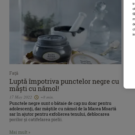
t
o
f
m
d
c
i
Faţă
Luptă împotriva punctelor negre cu
măști cu nămol!
17 May 2022
~8 min.
Punctele negre sunt o bătaie de cap nu doar pentru
adolescenți, dar măștile cu nămol de la Marea Moartă
sar în ajutor pentru exfolierea tenului, deblocarea
porilor și catifelarea pielii.
Mai mult »