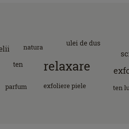
ulei de dus
natura
elii
sc
relaxare
ten
exf
exfoliere piele
parfum
ten 