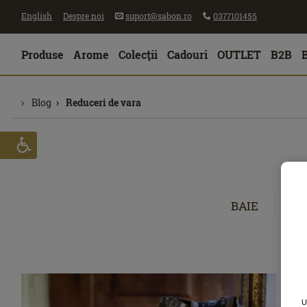
English
Despre noi
suport@sabon.ro
0377101455
Produse
Arome
Colecţii
Cadouri
OUTLET
B2B
Blog
Reduceri de vara
BAIE
CĂ
U