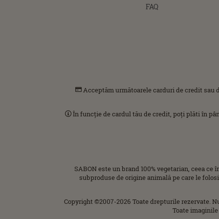
FAQ
Acceptăm următoarele carduri de credit sau d
În funcție de cardul tău de credit, poți plăti în p
SABON este un brand 100% vegetarian, ceea ce î
subproduse de origine animală pe care le folos
Copyright ©2007-2026 Toate drepturile rezervate. N
Toate imaginile