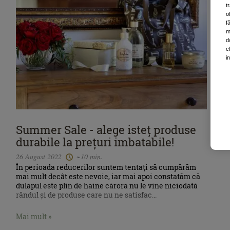
t
o
f
m
d
c
i
Summer Sale - alege isteț produse
durabile la prețuri imbatabile!
26 August 2022
~10 min.
În perioada reducerilor suntem tentați să cumpărăm
mai mult decât este nevoie, iar mai apoi constatăm că
dulapul este plin de haine cărora nu le vine niciodată
rândul și de produse care nu ne satisfac...
Mai mult »