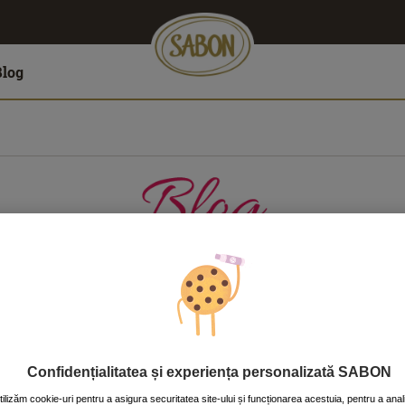
Blog
LĂTORII
CASĂ
CORP
FAŢĂ
PĂR
Confidențialitatea și experiența personalizată SABON
tilizăm cookie-uri pentru a asigura securitatea site-ului și funcționarea acestuia, pentru a anal