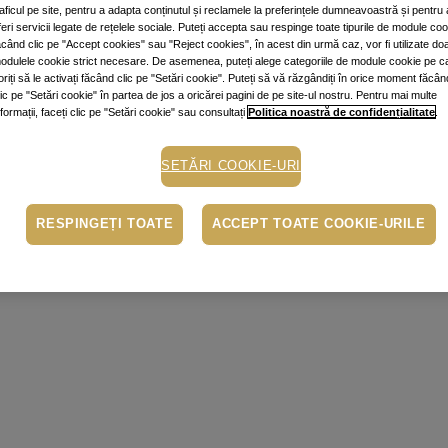
raficul pe site, pentru a adapta conținutul și reclamele la preferințele dumneavoastră și pentru 
feri servicii legate de rețelele sociale. Puteți accepta sau respinge toate tipurile de module co
ăcând clic pe "Accept cookies" sau "Reject cookies", în acest din urmă caz, vor fi utilizate do
odulele cookie strict necesare. De asemenea, puteți alege categoriile de module cookie pe c
oriți să le activați făcând clic pe "Setări cookie". Puteți să vă răzgândiți în orice moment făcân
lic pe "Setări cookie" în partea de jos a oricărei pagini de pe site-ul nostru. Pentru mai multe
nformații, faceți clic pe "Setări cookie" sau consultați
Politica noastră de confidențialitate
.
SETĂRI COOKIE-URI
RESPINGEȚI TOATE
ACCEPT TOATE COOKIE-URILE