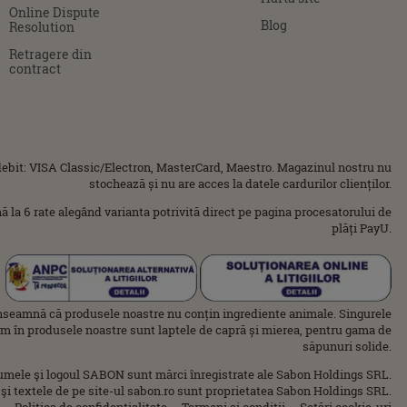
Online Dispute
Blog
Resolution
Retragere din
contract
ebit: VISA Classic/Electron, MasterCard, Maestro. Magazinul nostru nu
stochează și nu are acces la datele cardurilor clienților.
ână la 6 rate alegând varianta potrivită direct pe pagina procesatorului de
plăți PayU.
nseamnă că produsele noastre nu conțin ingrediente animale. Singurele
im în produsele noastre sunt laptele de capră și mierea, pentru gama de
săpunuri solide.
umele şi logoul SABON sunt mărci înregistrate ale Sabon Holdings SRL.
 şi textele de pe site-ul sabon.ro sunt proprietatea Sabon Holdings SRL.